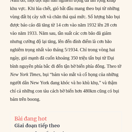
Năm đó, một đợt hạn hán nghiêm trọng đã lan rộng khắp
khu vực. Khi lúa chết, gió bắt đầu mang theo bụi từ những
vùng đất bị cày xới và chăn thả quá mức. Số lượng bão bụi
được báo cáo đã tăng từ 14 cơn vào năm 1932 lên 28 cơn
vào năm 1933. Năm sau, tần suất các cơn bão đã giảm
nhưng cường độ lại tăng, lên đến đỉnh điểm là cơn bão
nghiêm trọng nhất vào tháng 5/1934. Chỉ trong vòng hai
ngày, gió mạnh đã cuốn khoảng 350 triệu tấn bụi từ Đại
bình nguyên phía bắc đi đến tận bờ biển phía đông. Theo tờ
New York Times
, bụi “bám vào mắt và cổ họng của những
người dân New York đang khóc và ho khù khụ,” và thậm
chí cả những con tàu cách bờ biển hơn 480km cũng có bụi
bám trên boong.
Bài đang hot
Giai đoạn tiếp theo