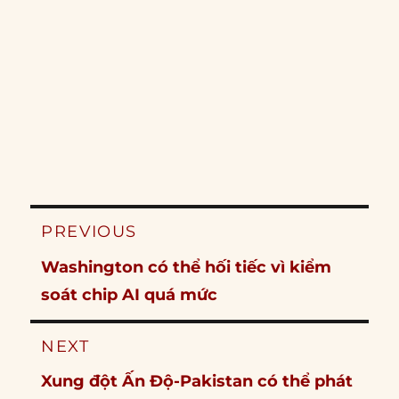
Post
PREVIOUS
navigation
Previous
Washington có thể hối tiếc vì kiểm
post:
soát chip AI quá mức
NEXT
Next
Xung đột Ấn Độ-Pakistan có thể phát