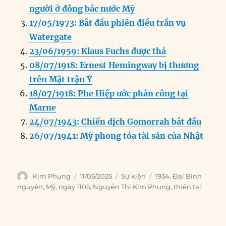
o
I
g
p
a
người ở đông bắc nước Mỹ
o
n
er
p
m
17/05/1973: Bắt đầu phiên điều trần vụ
k
Watergate
23/06/1959: Klaus Fuchs được thả
08/07/1918: Ernest Hemingway bị thương
trên Mặt trận Ý
18/07/1918: Phe Hiệp ước phản công tại
Marne
24/07/1943: Chiến dịch Gomorrah bắt đầu
26/07/1941: Mỹ phong tỏa tài sản của Nhật
Author
Posted
Categories
Tags
Kim Phụng
11/05/2025
Sự kiện
1934
,
Đại Bình
on
nguyên
,
Mỹ
,
ngày 1105
,
Nguyễn Thị Kim Phụng
,
thiên tai