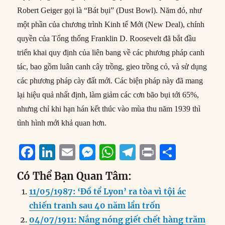
Robert Geiger gọi là “Bát bụi” (Dust Bowl). Năm đó, như
một phần của chương trình Kinh tế Mới (New Deal), chính
quyền của Tổng thống Franklin D. Roosevelt đã bắt đầu
triển khai quy định của liên bang về các phương pháp canh
tác, bao gồm luân canh cây trồng, gieo trồng cỏ, và sử dụng
các phương pháp cày đất mới. Các biện pháp này đã mang
lại hiệu quả nhất định, làm giảm các cơn bão bụi tới 65%,
nhưng chỉ khi hạn hán kết thúc vào mùa thu năm 1939 thì
tình hình mới khả quan hơn.
F
Li
E
M
W
T
P
S
a
n
m
e
h
el
ri
h
Có Thể Bạn Quan Tâm:
c
k
ai
ss
at
e
n
a
11/05/1987: ‘Đồ tể Lyon’ ra tòa vì tội ác
e
e
l
e
s
g
t
re
chiến tranh sau 40 năm lẩn trốn
b
d
n
A
r
04/07/1911: Nắng nóng giết chết hàng trăm