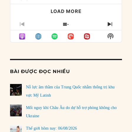
LOAD MORE
PREVIOUS
SHOW
NEXT
EPISODE
EPISODES
EPISO
Show
LIST
Podcast
Informat
BÀI ĐƯỢC ĐỌC NHIỀU
Nỗ lực âm thầm của Trung Quốc nhằm thống trị khu
vực Mỹ Latinh
Mối nguy khi Châu Âu do dự hỗ trợ phòng không cho
Ukraine
Thế giới hôm nay: 06/08/2026