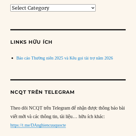
Tìm
bài
theo
chủ
đề
LINKS HỮU ÍCH
Báo cáo Thường niên 2025 và Kêu gọi tài trợ năm 2026
NCQT TRÊN TELEGRAM
Theo dõi NCQT trên Telegram để nhận được thông báo bài
viết mới và các thông tin, tài liệu… hữu ích khác:
https://t.me/DAnghiencuuquocte