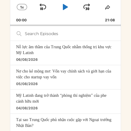
1
X
SKIP
PLAY
JUMP
CHANGE
SHARE
PLAYBACK
THIS
BACKWARD
PAUSE
FORWARD
00:00
RATE
21:08
EPISOD
Search
Episodes
Nỗ lực âm thầm của Trung Quốc nhằm thống trị khu vực
Mỹ Latinh
06/08/2026
Nợ cho kẻ mộng mơ: Vốn vay chính sách và giới hạn của
việc cho startup vay vốn
05/08/2026
Mỹ Latinh đang trở thành “phòng thí nghiệm” của phe
cánh hữu mới
04/08/2026
Tại sao Trung Quốc phủ nhận cuộc gặp với Ngoại trưởng
Nhật Bản?