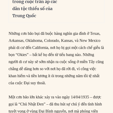
trong cuộc trấn áp các
dân tộc thiểu số của
Trung Quốc
Những cơn bão bụi đã buộc hàng nghìn gia đình ở Texas,
Arkansas, Oklahoma, Colorado, Kansas, và New Mexico
phải di cư đến California, nơi họ bị gọi một cách chế giễu là
bọn “Okies” – bất kể họ đến từ tiểu bang nào. Những
người di cư này sẽ sớm nhận ra cuộc sống ở miền Tây cũng
chẳng dễ dàng hơn so với nơi họ đã rời đi, vì công việc
khan hiếm và tiền lương ít ỏi trong những năm tồi tệ nhất
của cuộc Đại suy thoái.
Một cơn bão lớn khác xảy ra vào ngày 14/04/1935 – được
gọi là “Chủ Nhật Đen” – đã thu hút sự chú ý đến tình hình
tuyệt vọng ở vùng Đại Bình nguyên, nơi mà phóng viên