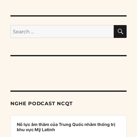
SE
Search
for:
NGHE PODCAST NCQT
Audio
Player
Nỗ lực âm thầm của Trung Quốc nhằm thống trị
khu vực Mỹ Latinh