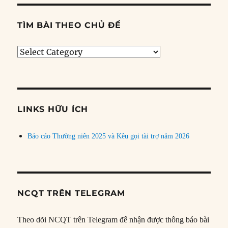
TÌM BÀI THEO CHỦ ĐỀ
Tìm
bài
theo
chủ
đề
LINKS HỮU ÍCH
Báo cáo Thường niên 2025 và Kêu gọi tài trợ năm 2026
NCQT TRÊN TELEGRAM
Theo dõi NCQT trên Telegram để nhận được thông báo bài