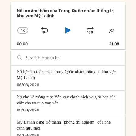
Audio
Player
Nỗ lực âm thầm của Trung Quốc nhằm thống trị
khu vực Mỹ Latinh
1
X
SKIP
PLAY
JUMP
CHANGE
SHARE
PLAYBACK
THIS
BACKWARD
PAUSE
FORWARD
00:00
RATE
21:08
EPISOD
Search
Episodes
Nỗ lực âm thầm của Trung Quốc nhằm thống trị khu vực
Mỹ Latinh
06/08/2026
Nợ cho kẻ mộng mơ: Vốn vay chính sách và giới hạn của
việc cho startup vay vốn
05/08/2026
Mỹ Latinh đang trở thành “phòng thí nghiệm” của phe
cánh hữu mới
04/08/2026