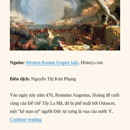
Nguồn:
Western Roman Empire falls
,
History.com
Biên dịch:
Nguyễn Thị Kim Phụng
Vào ngày này năm 476, Romulus Augustus, Hoàng đế cuối
cùng của Đế chế Tây La Mã, đã bị phế truất bởi Odoacer,
một “kẻ man rợ” người Đức tự xưng là vua của nước Ý.
“04/09/476: Đế chế Tây La Mã sụp đổ”
Continue reading