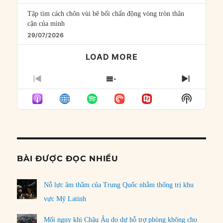
Tập tìm cách chôn vùi bê bối chấn động vòng tròn thân
cận của mình
29/07/2026
LOAD MORE
PREVIOUS
SHOW
NEXT
EPISODE
EPISODES
EPISO
Show
LIST
Podcast
Informat
BÀI ĐƯỢC ĐỌC NHIỀU
Nỗ lực âm thầm của Trung Quốc nhằm thống trị khu
vực Mỹ Latinh
Mối nguy khi Châu Âu do dự hỗ trợ phòng không cho