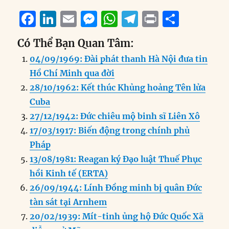
F
Li
E
M
W
T
P
S
a
n
m
e
h
el
ri
h
Có Thể Bạn Quan Tâm:
c
k
ai
ss
at
e
n
a
04/09/1969: Đài phát thanh Hà Nội đưa tin
e
e
l
e
s
g
t
re
Hồ Chí Minh qua đời
b
d
n
A
r
28/10/1962: Kết thúc Khủng hoảng Tên lửa
o
I
g
p
a
Cuba
o
n
er
p
m
27/12/1942: Đức chiêu mộ binh sĩ Liên Xô
k
17/03/1917: Biến động trong chính phủ
Pháp
13/08/1981: Reagan ký Đạo luật Thuế Phục
hồi Kinh tế (ERTA)
26/09/1944: Lính Đồng minh bị quân Đức
tàn sát tại Arnhem
20/02/1939: Mít-tinh ủng hộ Đức Quốc Xã