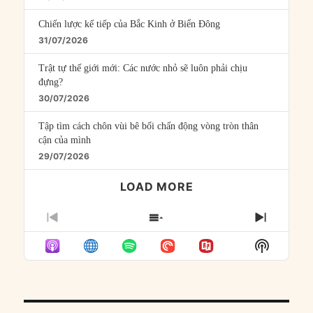
Chiến lược kế tiếp của Bắc Kinh ở Biển Đông
31/07/2026
Trật tự thế giới mới: Các nước nhỏ sẽ luôn phải chịu
đựng?
30/07/2026
Tập tìm cách chôn vùi bê bối chấn động vòng tròn thân
cận của mình
29/07/2026
LOAD MORE
PREVIOUS
SHOW
NEXT
EPISODE
EPISODES
EPISO
Show
LIST
Podcast
Informat