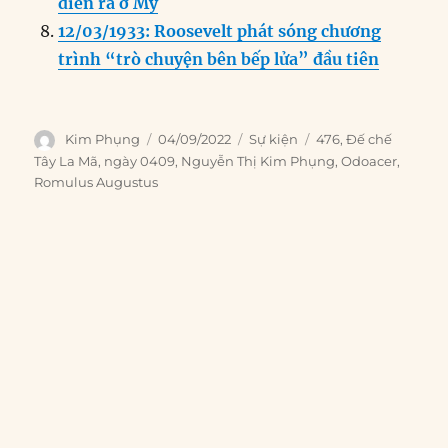
diễn ra ở Mỹ
12/03/1933: Roosevelt phát sóng chương
trình “trò chuyện bên bếp lửa” đầu tiên
Author
Posted
Categories
Tags
Kim Phụng
04/09/2022
Sự kiện
476
,
Đế chế
on
Tây La Mã
,
ngày 0409
,
Nguyễn Thị Kim Phụng
,
Odoacer
,
Romulus Augustus