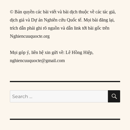
© Bản quyền các bài viết và bài dịch thuộc về các tác giả,
dịch giả và Dự án Nghiên cứu Quốc tế. Mọi bài đăng lại,
trích dẫn phải ghi rõ nguồn và dẫn link tới bài gốc trên
Nghiencuuquocte.org
Mọi góp ý, liên hệ xin gửi về: Lê Hồng Hiệp,
nghiencuuquocte@gmail.com
SE
Search
for: