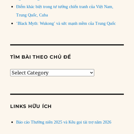
Điểm khác biệt trong tư tưởng chiến tranh của Việt Nam,
Trung Quốc, Cuba
‘Black Myth: Wukong’ và sức mạnh mềm của Trung Quốc
TÌM BÀI THEO CHỦ ĐỀ
Tìm
bài
theo
chủ
đề
LINKS HỮU ÍCH
Báo cáo Thường niên 2025 và Kêu gọi tài trợ năm 2026