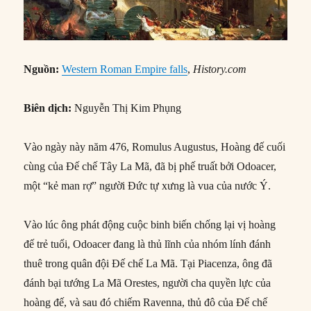
Nguồn:
Western Roman Empire falls
,
History.com
Biên dịch:
Nguyễn Thị Kim Phụng
Vào ngày này năm 476, Romulus Augustus, Hoàng đế cuối
cùng của Đế chế Tây La Mã, đã bị phế truất bởi Odoacer,
một “kẻ man rợ” người Đức tự xưng là vua của nước Ý.
Vào lúc ông phát động cuộc binh biến chống lại vị hoàng
đế trẻ tuổi, Odoacer đang là thủ lĩnh của nhóm lính đánh
thuê trong quân đội Đế chế La Mã. Tại Piacenza, ông đã
đánh bại tướng La Mã Orestes, người cha quyền lực của
hoàng đế, và sau đó chiếm Ravenna, thủ đô của Đế chế