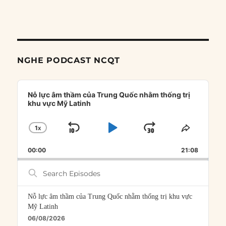
NGHE PODCAST NCQT
Audio
Player
Nỗ lực âm thầm của Trung Quốc nhằm thống trị
khu vực Mỹ Latinh
1
X
SKIP
PLAY
JUMP
CHANGE
SHARE
PLAYBACK
THIS
BACKWARD
PAUSE
FORWARD
00:00
RATE
21:08
EPISOD
Search
Episodes
Nỗ lực âm thầm của Trung Quốc nhằm thống trị khu vực
Mỹ Latinh
06/08/2026