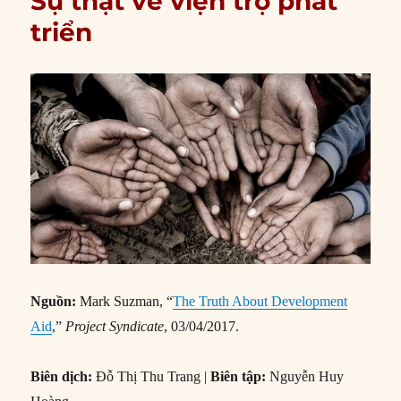
Sự thật về viện trợ phát
triển
Nguồn:
Mark Suzman, “
The Truth About Development
Aid
,”
Project Syndicate
, 03/04/2017.
Biên dịch:
Đỗ Thị Thu Trang |
Biên tập:
Nguyễn Huy