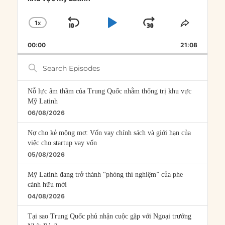
1
X
SKIP
PLAY
JUMP
CHANGE
SHARE
PLAYBACK
THIS
BACKWARD
PAUSE
FORWARD
00:00
RATE
21:08
EPISOD
Search
Episodes
Nỗ lực âm thầm của Trung Quốc nhằm thống trị khu vực
Mỹ Latinh
06/08/2026
Nợ cho kẻ mộng mơ: Vốn vay chính sách và giới hạn của
việc cho startup vay vốn
05/08/2026
Mỹ Latinh đang trở thành “phòng thí nghiệm” của phe
cánh hữu mới
04/08/2026
Tại sao Trung Quốc phủ nhận cuộc gặp với Ngoại trưởng