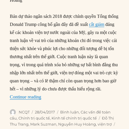
Hoàng
Bản dự thảo ngân sách 2018 được chính quyền Tổng thống
Donald Trump công bố gần đây đã đề xuất
cắt giảm
đáng
kể các khoản viện trợ nước ngoài của Mỹ, gây ra một cuộc
tranh luận về vai trò của những khoản chi đó trong việc cải
thiện sức khỏe và phúc lợi cho những đối tượng dễ bị tổn
thương nhất trên thế giới. Cuộc tranh luận này là quan
trọng, vì trong quá trình xóa bỏ những sự bất bình đẳng thu
nhập lớn nhất trên thế giới, viện trợ đóng một vai trò cực kỳ
quan trọng – và có lẽ thậm chí còn quan trọng hơn bao giờ
hết – vì những lý do chưa được thấu hiểu rộng rãi.
“Sự thật về viện trợ phát triển”
Continue reading
Author
Posted
Categories
NCQT
28/04/2017
Bình luận
,
Các vấn đề toàn
on
Tags
cầu
,
Chính trị quốc tế
,
Kinh tế chính trị quốc tế
Đỗ Thị
Thu Trang
,
Mark Suzman
,
Nguyễn Huy Hoàng
,
viện trợ