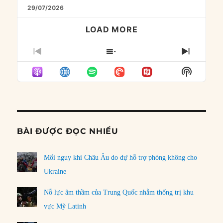
29/07/2026
LOAD MORE
PREVIOUS
SHOW
NEXT
EPISODE
EPISODES
EPISO
Show
LIST
Podcast
Informat
BÀI ĐƯỢC ĐỌC NHIỀU
Mối nguy khi Châu Âu do dự hỗ trợ phòng không cho
Ukraine
Nỗ lực âm thầm của Trung Quốc nhằm thống trị khu
vực Mỹ Latinh