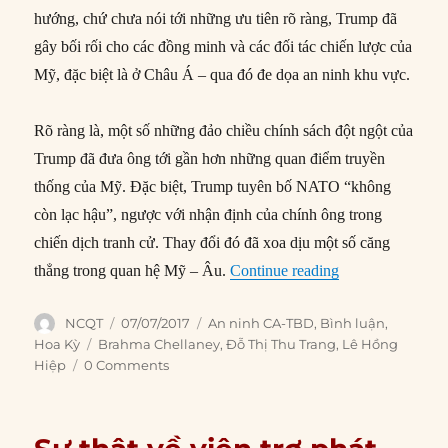
hướng, chứ chưa nói tới những ưu tiên rõ ràng, Trump đã
gây bối rối cho các đồng minh và các đối tác chiến lược của
Mỹ, đặc biệt là ở Châu Á – qua đó đe dọa an ninh khu vực.
Rõ ràng là, một số những đảo chiều chính sách đột ngột của
Trump đã đưa ông tới gần hơn những quan điểm truyền
thống của Mỹ. Đặc biệt, Trump tuyên bố NATO “không
còn lạc hậu”, ngược với nhận định của chính ông trong
chiến dịch tranh cử. Thay đổi đó đã xoa dịu một số căng
“Rủi ro đối với 
thẳng trong quan hệ Mỹ – Âu.
Continue reading
Author
Posted
Categories
NCQT
07/07/2017
An ninh CA-TBD
,
Bình luận
,
on
Tags
Hoa Kỳ
Brahma Chellaney
,
Đỗ Thị Thu Trang
,
Lê Hồng
Hiệp
0 Comments