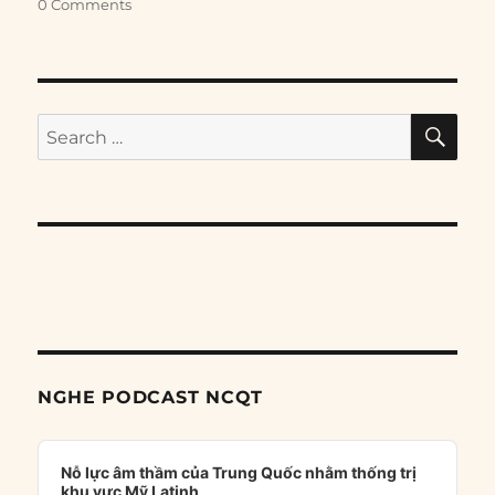
0 Comments
SE
Search
for:
NGHE PODCAST NCQT
Audio
Player
Nỗ lực âm thầm của Trung Quốc nhằm thống trị
khu vực Mỹ Latinh