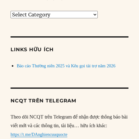
Tìm
bài
theo
chủ
đề
LINKS HỮU ÍCH
Báo cáo Thường niên 2025 và Kêu gọi tài trợ năm 2026
NCQT TRÊN TELEGRAM
Theo dõi NCQT trên Telegram để nhận được thông báo bài
viết mới và các thông tin, tài liệu… hữu ích khác:
https://t.me/DAnghiencuuquocte