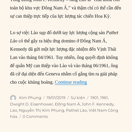
toàn bộ khu vực Đông Nam Á,” và thậm chí có thể cần đến
sự can thiệp trực tiếp của lực lượng tác chiến Hoa Kỳ.
Lo sợ việc Lào sụp đổ dưới tay lực lượng cộng sản
Pathet
Lào
có thể gây ra hiệu ứng domino ở Đông Nam Á,
Kennedy đã gửi một lực lượng đặc nhiệm đến Vịnh Thái
Lan vào tháng 04/1961. Tuy nhiên, ông quyết định không
để quân Mỹ can thiệp vào Lào và vào tháng 06/1961, ông
đã cử đại diện đến Geneva nhằm cố gắng tìm ra giải pháp
“19/01/1961: Eisenhowe
cho cuộc khủng hoảng.
Continue reading
Author
Posted
Categories
Tags
Kim Phụng
19/01/2019
Sự kiện
1901
,
1961
,
on
Dwight D. Eisenhower
,
Đông Nam Á
,
John F. Kennedy
,
Lào
,
Nguyễn Thị Kim Phụng
,
Pathet Lào
,
Việt Nam Cộng
hòa
0 Comments