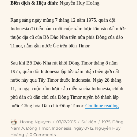
Biên dịch & Hiệu đính:
Nguyễn Huy Hoàng
Rạng sáng ngày mùng 7 tháng 12 năm 1975, quân đội
Indonesia đã tiến hành một cuộc xâm lược lớn vào đất nước
thuộc địa cũ của Bồ Đào Nha trên nửa phía Đông của đảo
Timor, nằm gần nước Úc trên biển Timor.
Sau khi Bồ Đào Nha rút khỏi Đông Timor tháng 8 năm
1975, quân đội Indonesia lập tức xâm nhập biên giới đất
nước này qua Tây Timor thuộc Indonesia. Ngày 28 tháng
11, lo ngại cuộc xâm lược sắp diễn ra của Indonesia, chính
phủ dân cử dân chủ của Đông Timor tuyên bố thành lập
“07/12/1
nước Cộng hòa Dân chủ Đông Timor.
Continue reading
Author
Posted
Categories
Tags
Hoang Nguyen
07/12/2015
Sự kiện
1975
,
Đông
on
Nam Á
,
Đông Timor
,
Indonesia
,
ngày 0712
,
Nguyễn Huy
Hoàng
0 Comments