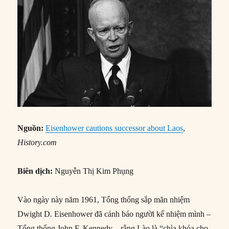
Nguồn:
Eisenhower cautions successor about Laos
,
History.com
Biên dịch:
Nguyễn Thị Kim Phụng
Vào ngày này năm 1961, Tổng thống sắp mãn nhiệm
Dwight D. Eisenhower đã cảnh báo người kế nhiệm mình –
Tổng thống John F. Kennedy – rằng Lào là “chìa khóa cho