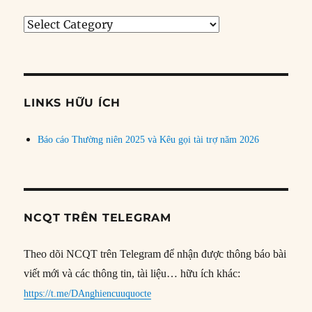
Tìm
bài
theo
chủ
đề
LINKS HỮU ÍCH
Báo cáo Thường niên 2025 và Kêu gọi tài trợ năm 2026
NCQT TRÊN TELEGRAM
Theo dõi NCQT trên Telegram để nhận được thông báo bài
viết mới và các thông tin, tài liệu… hữu ích khác:
https://t.me/DAnghiencuuquocte