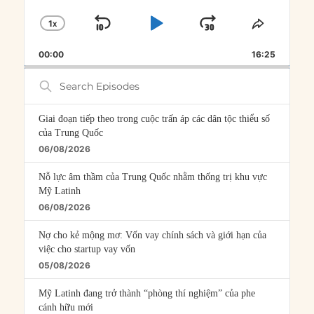
1
X
SKIP
PLAY
JUMP
CHANGE
SHARE
PLAYBACK
THIS
BACKWARD
PAUSE
FORWARD
00:00
RATE
16:25
EPISOD
Search
Episodes
Giai đoạn tiếp theo trong cuộc trấn áp các dân tộc thiểu số
của Trung Quốc
06/08/2026
Nỗ lực âm thầm của Trung Quốc nhằm thống trị khu vực
Mỹ Latinh
06/08/2026
Nợ cho kẻ mộng mơ: Vốn vay chính sách và giới hạn của
việc cho startup vay vốn
05/08/2026
Mỹ Latinh đang trở thành “phòng thí nghiệm” của phe
cánh hữu mới