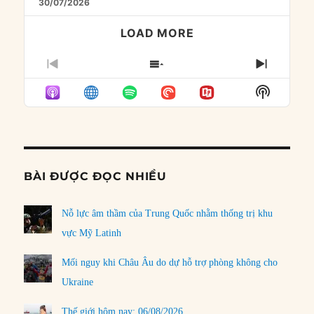
30/07/2026
LOAD MORE
PREVIOUS
SHOW
NEXT
EPISODE
EPISODES
EPISO
Show
LIST
Podcast
Informat
BÀI ĐƯỢC ĐỌC NHIỀU
Nỗ lực âm thầm của Trung Quốc nhằm thống trị khu
vực Mỹ Latinh
Mối nguy khi Châu Âu do dự hỗ trợ phòng không cho
Ukraine
Thế giới hôm nay: 06/08/2026