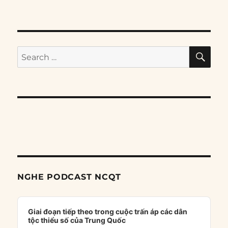
SE
Search
for:
NGHE PODCAST NCQT
Audio
Player
Giai đoạn tiếp theo trong cuộc trấn áp các dân
tộc thiểu số của Trung Quốc