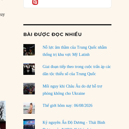
Informatio
04/08/2026
Điểm mù chiến lược của Trump tại Thái Bình
quy
Dương
hảy vào Việt Nam”
03/08/2026
BÀI ĐƯỢC ĐỌC NHIỀU
Đặt cược vào thất bại: Các quỹ đầu tư mạo
hiểm quốc gia và khía cạnh chính trị của vốn
rủi ro
Nỗ lực âm thầm của Trung Quốc nhằm
02/08/2026
thống trị khu vực Mỹ Latinh
Làm thế nào để kết thúc Chiến tranh Iran?
Giai đoạn tiếp theo trong cuộc trấn áp các
01/08/2026
dân tộc thiểu số của Trung Quốc
Chiến lược kế tiếp của Bắc Kinh ở Biển Đông
Mối nguy khi Châu Âu do dự hỗ trợ
31/07/2026
phòng không cho Ukraine
Trật tự thế giới mới: Các nước nhỏ sẽ luôn
Thế giới hôm nay: 06/08/2026
phải chịu đựng?
30/07/2026
Kỷ nguyên Ấn Độ Dương - Thái Bình
LOAD MORE