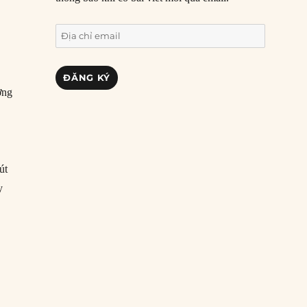
Địa
chỉ
email
ĐĂNG KÝ
ờng
út
y
Nam?”