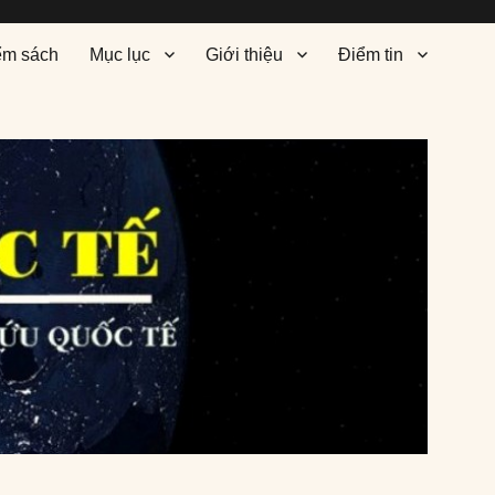
ểm sách
Mục lục
Giới thiệu
Điểm tin