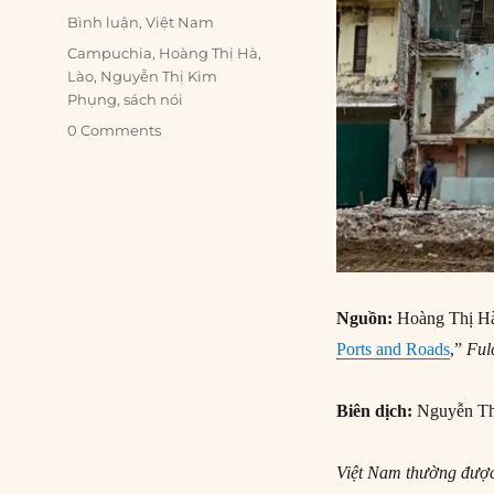
on
Categories
Bình luận
,
Việt Nam
Tags
Campuchia
,
Hoàng Thị Hà
,
Lào
,
Nguyễn Thị Kim
Phụng
,
sách nói
0 Comments
Nguồn:
Hoàng Thị Hà
Ports and Roads
,”
Ful
Biên dịch:
Nguyễn Th
Việt Nam thường được