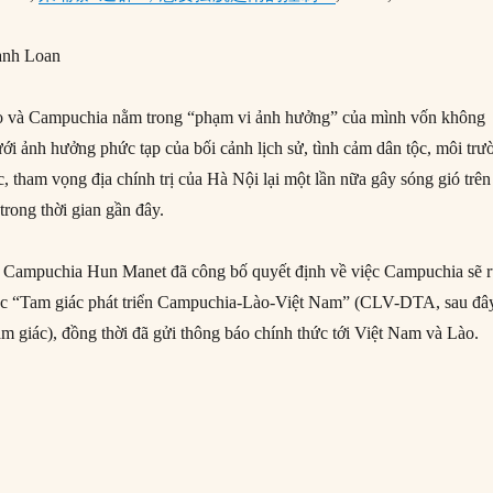
anh Loan
o và Campuchia nằm trong “phạm vi ảnh hưởng” của mình vốn không
ưới ảnh hưởng phức tạp của bối cảnh lịch sử, tình cảm dân tộc, môi trư
, tham vọng địa chính trị của Hà Nội lại một lần nữa gây sóng gió trên
rong thời gian gần đây.
 Campuchia Hun Manet đã công bố quyết định về việc Campuchia sẽ r
ác “Tam giác phát triển Campuchia-Lào-Việt Nam” (CLV-DTA, sau đâ
Tam giác), đồng thời đã gửi thông báo chính thức tới Việt Nam và Lào.
ao Campuchia rút khỏi Tam giác Phát triển Campuchia – Lào – Việt 