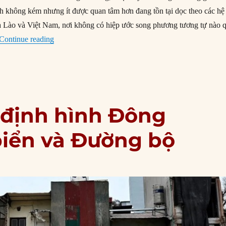
ch không kém nhưng ít được quan tâm hơn đang tồn tại dọc theo các hệ
a Lào và Việt Nam, nơi không có hiệp ước song phương tương tự nào 
“Lào có thể làm gì để giảm thiểu hóa chất ô nhiễm c
Continue reading
 định hình Đông
iển và Đường bộ