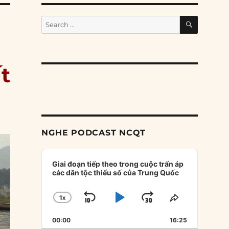
SEARCH
Search
for:
t
NGHE PODCAST NCQT
Audio
Player
Giai đoạn tiếp theo trong cuộc trấn áp
các dân tộc thiểu số của Trung Quốc
1
X
SKIP
PLAY
JUMP
CHANGE
SHARE
PLAYBACK
THIS
BACKWARD
PAUSE
FORWARD
00:00
RATE
16:25
EPISODE