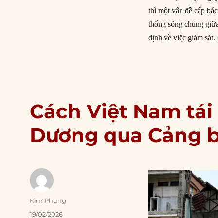
thì một vấn đề cấp bá
thống sông chung giữ
định về việc giám sát.
Cách Việt Nam tái
Dương qua Cảng b
Author
Kim Phụng
Posted
19/02/2026