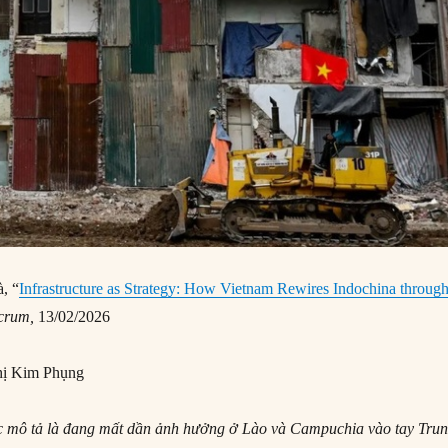
, “
Infrastructure as Strategy: How Vietnam Rewires Indochina throug
crum
,
13/02/2026
ị Kim Phụng
 mô tả là đang mất dần ảnh hưởng ở Lào và Campuchia vào tay Tru