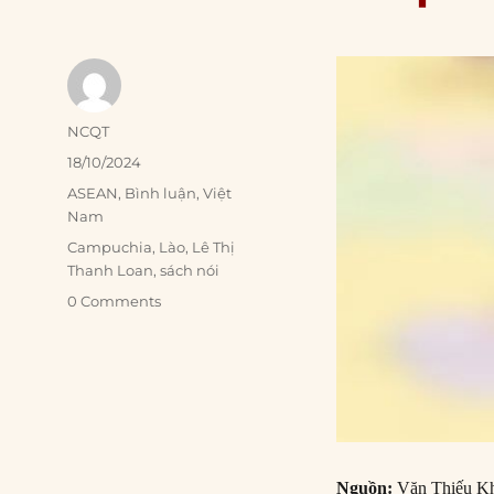
Author
NCQT
Posted
18/10/2024
on
Categories
ASEAN
,
Bình luận
,
Việt
Nam
Tags
Campuchia
,
Lào
,
Lê Thị
Thanh Loan
,
sách nói
0 Comments
Nguồn:
Văn Thiếu K