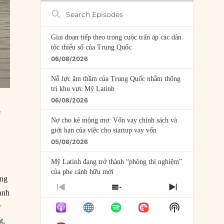
Search
Episodes
Giai đoạn tiếp theo trong cuộc trấn áp các dân
tộc thiểu số của Trung Quốc
06/08/2026
Nỗ lực âm thầm của Trung Quốc nhằm thống
trị khu vực Mỹ Latinh
06/08/2026
g
Nợ cho kẻ mộng mơ: Vốn vay chính sách và
giới hạn của việc cho startup vay vốn
05/08/2026
Mỹ Latinh đang trở thành “phòng thí nghiệm”
của phe cánh hữu mới
òng
04/08/2026
PREVIOUS
SHOW
NEXT
anh
EPISODE
EPISODES
EPISODE
Tại sao Trung Quốc phủ nhận cuộc gặp với
Show
r
LIST
Ngoại trưởng Nhật Bản?
Podcast
t,