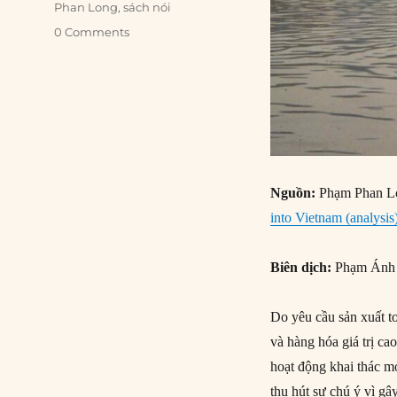
Phan Long
,
sách nói
0 Comments
Nguồn:
Phạm Phan L
into Vietnam (analysis
Biên dịch:
Phạm Ánh
Do yêu cầu sản xuất to
và hàng hóa giá trị c
hoạt động khai thác m
thu hút sự chú ý vì 