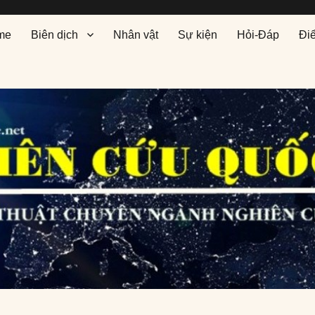
me
Biên dịch
Nhân vật
Sự kiện
Hỏi-Đáp
Đi