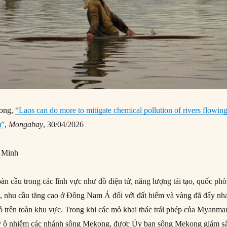
ong,
“Laos can do more to mitigate chemical pollution of rivers flowin
)”
,
Mongabay
, 30/04/2026
 Minh
àn cầu trong các lĩnh vực như đồ điện tử, năng lượng tái tạo, quốc ph
ao, nhu cầu tăng cao ở Đông Nam Á đối với đất hiếm và vàng đã đẩy nh
ỏ trên toàn khu vực. Trong khi các mỏ khai thác trái phép của Myanma
gây ô nhiễm các nhánh sông Mekong, được Ủy ban sông Mekong giám sá