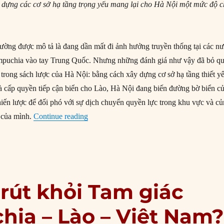
 dựng các cơ sở hạ tầng trọng yếu mang lại cho Hà Nội một mức độ 
ường được mô tả là đang dần mất đi ảnh hưởng truyền thống tại các n
mpuchia vào tay Trung Quốc. Nhưng những đánh giá như vậy đã bỏ q
 trong sách lược của Hà Nội: bằng cách xây dựng cơ sở hạ tầng thiết y
à cấp quyền tiếp cận biển cho Lào, Hà Nội đang biến đường bờ biển c
iến lược để đối phó với sự dịch chuyển quyền lực trong khu vực và c
“Cách Việt Nam tái định hình Đông Dươn
ị của mình.
Continue reading
rút khỏi Tam giác
hia – Lào – Việt Nam