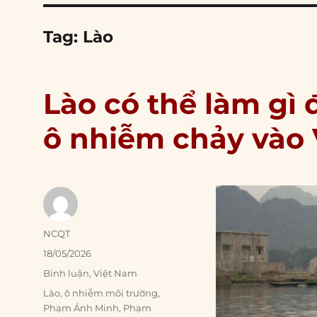
Tag:
Lào
Lào có thể làm gì 
ô nhiễm chảy vào
Author
NCQT
Posted
18/05/2026
on
Categories
Bình luận
,
Việt Nam
Tags
Lào
,
ô nhiễm môi trường
,
Phạm Ánh Minh
,
Phạm