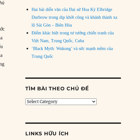
chủ
Hai bài diễn văn của Đại sứ Hoa Kỳ Elbridge
Durbrow trong dịp khởi công và khánh thành xa
lộ Sài Gòn – Biên Hòa
ước
Điểm khác biệt trong tư tưởng chiến tranh của
ua
Việt Nam, Trung Quốc, Cuba
ếu
‘Black Myth: Wukong’ và sức mạnh mềm của
ủa
Trung Quốc
ủng
g qua Cảng biển và Đường bộ”
TÌM BÀI THEO CHỦ ĐỀ
Tìm
bài
theo
chủ
đề
?
LINKS HỮU ÍCH