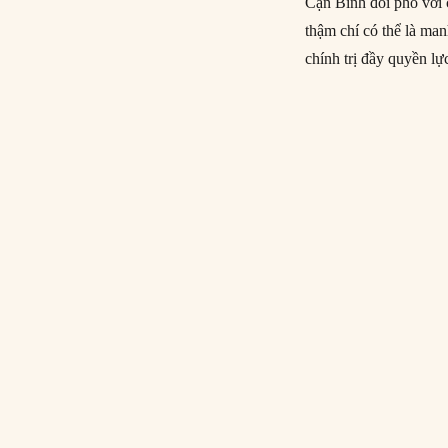
Cận Bình đối phó với 
thậm chí có thể là ma
chính trị đầy quyền l