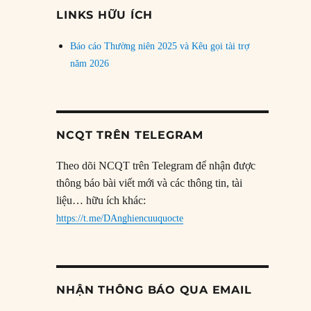
đề
LINKS HỮU ÍCH
Báo cáo Thường niên 2025 và Kêu gọi tài trợ
năm 2026
NCQT TRÊN TELEGRAM
Theo dõi NCQT trên Telegram để nhận được
thông báo bài viết mới và các thông tin, tài
liệu… hữu ích khác:
https://t.me/DAnghiencuuquocte
NHẬN THÔNG BÁO QUA EMAIL