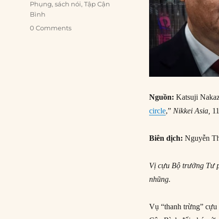
Phụng
,
sách nói
,
Tập Cận
Bình
0 Comments
Nguồn:
Katsuji Naka
circle
,”
Nikkei Asia,
11
Biên dịch:
Nguyễn Th
Vị cựu Bộ trưởng Tư p
nhũng.
Vụ “thanh trừng” cựu