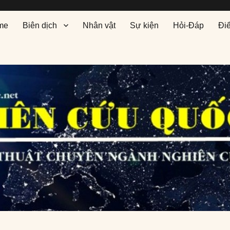
me
Biên dịch
Nhân vật
Sự kiện
Hỏi-Đáp
Đi