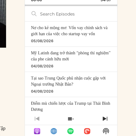
RATE
EPISODE
Search
Episodes
Nợ cho kẻ mộng mơ: Vốn vay chính sách và
giới hạn của việc cho startup vay vốn
05/08/2026
Mỹ Latinh đang trở thành “phòng thí nghiệm”
của phe cánh hữu mới
04/08/2026
Tại sao Trung Quốc phủ nhận cuộc gặp với
Ngoại trưởng Nhật Bản?
04/08/2026
Điểm mù chiến lược của Trump tại Thái Bình
Dương
03/08/2026
PREVIOUS
SHOW
NEXT
EPISODE
EPISODES
EPISODE
Tập
Đặt cược vào thất bại: Các quỹ đầu tư mạo
Show
LIST
hiểm quốc gia và khía cạnh chính trị của vốn