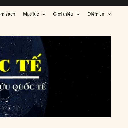
ểm sách
Mục lục
Giới thiệu
Điểm tin