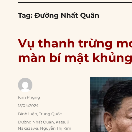
Tag:
Đường Nhất Quân
Vụ thanh trừng mớ
màn bí mật khủng
Author
Kim Phụng
Posted
15/04/2024
on
Categories
Bình luận
,
Trung Quốc
Tags
Đường Nhất Quân
,
Katsuji
Nakazawa
,
Nguyễn Thị Kim