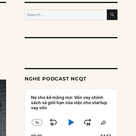
SEARCH
Search
for:
NGHE PODCAST NCQT
Audio
Player
Nợ cho kẻ mộng mơ: Vốn vay chính
sách và giới hạn của việc cho startup
vay vốn
1
X
SKIP
PLAY
JUMP
CHANGE
SHARE
PLAYBACK
THIS
BACKWARD
PAUSE
FORWARD
00:00
54:57