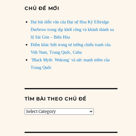
CHỦ ĐỀ MỚI
Hai bài diễn văn của Đại sứ Hoa Kỳ Elbridge
Durbrow trong dịp khởi công và khánh thành xa
lộ Sài Gòn – Biên Hòa
Điểm khác biệt trong tư tưởng chiến tranh của
Việt Nam, Trung Quốc, Cuba
‘Black Myth: Wukong’ và sức mạnh mềm của
Trung Quốc
TÌM BÀI THEO CHỦ ĐỀ
Tìm
bài
theo
chủ