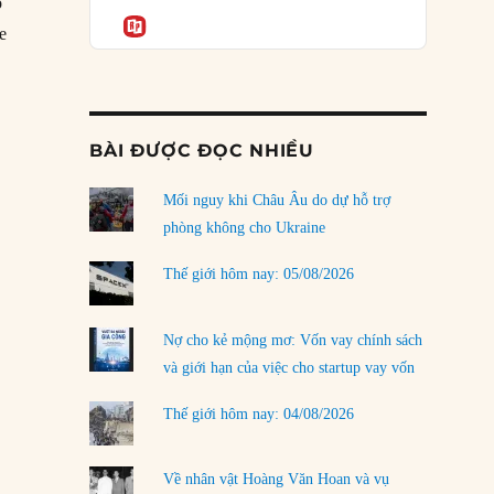
Podcast
ó
rủi ro
Informatio
e
02/08/2026
 bí mật khủng hoảng bất động sản”
Làm thế nào để kết thúc Chiến tranh Iran?
01/08/2026
BÀI ĐƯỢC ĐỌC NHIỀU
Chiến lược kế tiếp của Bắc Kinh ở Biển Đông
31/07/2026
Mối nguy khi Châu Âu do dự hỗ trợ
Trật tự thế giới mới: Các nước nhỏ sẽ luôn
phòng không cho Ukraine
phải chịu đựng?
30/07/2026
Thế giới hôm nay: 05/08/2026
Tập tìm cách chôn vùi bê bối chấn động vòng
tròn thân cận của mình
Nợ cho kẻ mộng mơ: Vốn vay chính sách
29/07/2026
và giới hạn của việc cho startup vay vốn
Chiến dịch ‘siêu cường drone’ có giúp
Thế giới hôm nay: 04/08/2026
Ukraine xoay chuyển cục diện chiến trường?
29/07/2026
Về nhân vật Hoàng Văn Hoan và vụ