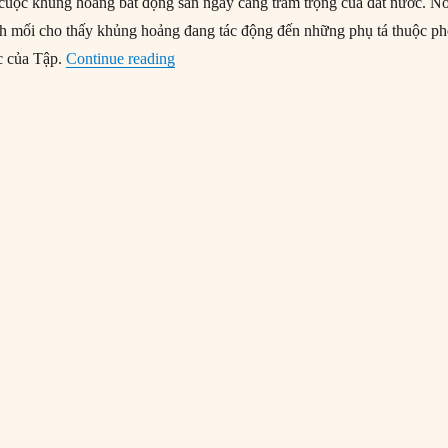
cuộc khủng hoảng bất động sản ngày càng trầm trọng của đất nước. N
nh mối cho thấy khủng hoảng đang tác động đến những phụ tá thuộc ph
“Vụ thanh trừng mới nhất của Tập vén màn
ực của Tập.
Continue reading