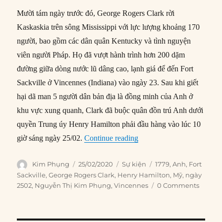
Mười tám ngày trước đó, George Rogers Clark rời
Kaskaskia trên sông Mississippi với lực lượng khoảng 170
người, bao gồm các dân quân Kentucky và tình nguyện
viên người Pháp. Họ đã vượt hành trình hơn 200 dặm
đường giữa dòng nước lũ dâng cao, lạnh giá để đến Fort
Sackville ở Vincennes (Indiana) vào ngày 23. Sau khi giết
hại dã man 5 người dân bản địa là đồng minh của Anh ở
khu vực xung quanh, Clark đã buộc quân đồn trú Anh dưới
quyền Trung úy Henry Hamilton phải đầu hàng vào lúc 10
“25/02/1779: Quân Anh đầu
giờ sáng ngày 25/02.
Continue reading
Author
Posted
Categories
Tags
Kim Phụng
25/02/2020
Sự kiện
1779
,
Anh
,
Fort
on
Sackville
,
George Rogers Clark
,
Henry Hamilton
,
Mỹ
,
ngày
2502
,
Nguyễn Thị Kim Phụng
,
Vincennes
0 Comments