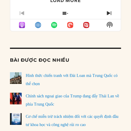
LOAD MORE
PREVIOUS
SHOW
NEXT
EPISODE
EPISODES
EPISO
Show
LIST
Podcast
Informat
BÀI ĐƯỢC ĐỌC NHIỀU
Hình thức chiến tranh với Đài Loan mà Trung Quốc có
thể chọn
Chính sách ngoại giao của Trump đang đẩy Thái Lan về
phía Trung Quốc
Cơ chế miễn trừ trách nhiệm đối với các quyết định đầu
tư khoa học và công nghệ rủi ro cao