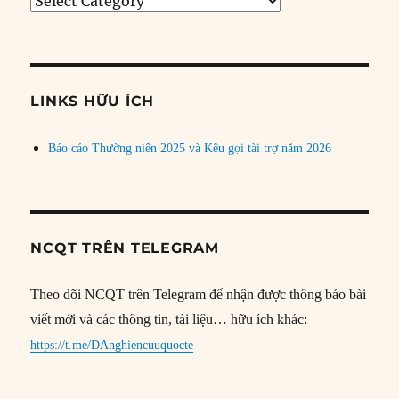
Tìm
bài
theo
chủ
đề
LINKS HỮU ÍCH
Báo cáo Thường niên 2025 và Kêu gọi tài trợ năm 2026
NCQT TRÊN TELEGRAM
Theo dõi NCQT trên Telegram để nhận được thông báo bài
viết mới và các thông tin, tài liệu… hữu ích khác:
https://t.me/DAnghiencuuquocte