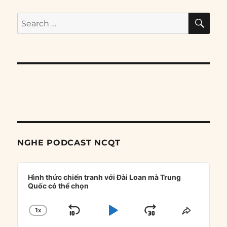
SE
Search
for:
NGHE PODCAST NCQT
Audio
Player
Hình thức chiến tranh với Đài Loan mà Trung
Quốc có thể chọn
1
X
SKIP
PLAY
JUMP
CHANGE
SHARE
PLAYBACK
THIS