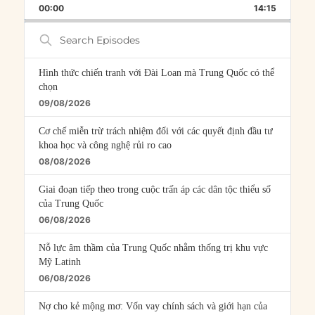
BACKWARD
PAUSE
FORWARD
00:00
RATE
14:15
EPISOD
Search
Episodes
Hình thức chiến tranh với Đài Loan mà Trung Quốc có thể
chọn
09/08/2026
Cơ chế miễn trừ trách nhiệm đối với các quyết định đầu tư
khoa học và công nghệ rủi ro cao
08/08/2026
Giai đoạn tiếp theo trong cuộc trấn áp các dân tộc thiểu số
của Trung Quốc
06/08/2026
Nỗ lực âm thầm của Trung Quốc nhằm thống trị khu vực
Mỹ Latinh
06/08/2026
Nợ cho kẻ mộng mơ: Vốn vay chính sách và giới hạn của