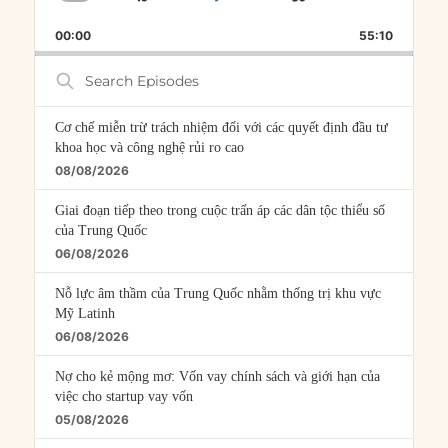
SKIP
PLAY
JUMP
PLAYBACK
THIS
BACKWARD
PAUSE
FORWARD
00:00
RATE
55:10
EPISOD
Search
Episodes
Cơ chế miễn trừ trách nhiệm đối với các quyết định đầu tư
khoa học và công nghệ rủi ro cao
08/08/2026
Giai đoạn tiếp theo trong cuộc trấn áp các dân tộc thiểu số
của Trung Quốc
06/08/2026
Nỗ lực âm thầm của Trung Quốc nhằm thống trị khu vực
Mỹ Latinh
06/08/2026
Nợ cho kẻ mộng mơ: Vốn vay chính sách và giới hạn của
việc cho startup vay vốn
05/08/2026