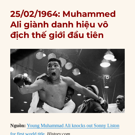
25/02/1964: Muhammed
Ali giành danh hiệu vô
địch thế giới đầu tiên
Nguồn:
Young Muhammad Ali knocks out Sonny Liston
for first world title
,
History.com