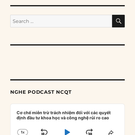
SE
Search
for:
NGHE PODCAST NCQT
Audio
Player
Cơ chế miễn trừ trách nhiệm đối với các quyết
định đầu tư khoa học và công nghệ rủi ro cao
1
X
CHANGE
SHARE