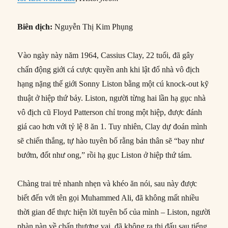
Biên dịch:
Nguyễn Thị Kim Phụng
Vào ngày này năm 1964, Cassius Clay, 22 tuổi, đã gây
chấn động giới cá cược quyền anh khi lật đổ nhà vô địch
hạng nặng thế giới Sonny Liston bằng một cú knock-out kỹ
thuật ở hiệp thứ bảy. Liston, người từng hai lần hạ gục nhà
vô địch cũ Floyd Patterson chỉ trong một hiệp, được đánh
giá cao hơn với tỷ lệ 8 ăn 1. Tuy nhiên, Clay dự đoán mình
sẽ chiến thắng, tự hào tuyên bố rằng bản thân sẽ “bay như
bướm, đốt như ong,” rồi hạ gục Liston ở hiệp thứ tám.
Chàng trai trẻ nhanh nhẹn và khéo ăn nói, sau này được
biết đến với tên gọi Muhammed Ali, đã không mất nhiều
thời gian để thực hiện lời tuyên bố của mình – Liston, người
phàn nàn về chấn thương vai, đã không ra thi đấu sau tiếng