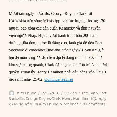
Mười tám ngày trước đó, George Rogers Clark rời
Kaskaskia trên sông Mississippi với lực lượng khoảng 170
người, bao gồm các dân quân Kentucky và tình nguyện
viên người Pháp. Họ đã vượt hành trình hơn 200 dặm
đường giữa dòng nước lũ dâng cao, lạnh giá để đến Fort
Sackville ở Vincennes (Indiana) vào ngày 23. Sau khi giết
hại dã man 5 người dân bản địa là đồng minh của Anh ở
khu vực xung quanh, Clark đã buộc quân đồn trú Anh dưới
quyền Trung úy Henry Hamilton phải đầu hàng vào lúc 10
“25/02/1779: Quân Anh đầu
giờ sáng ngày 25/02.
Continue reading
Author
Posted
Categories
Tags
Kim Phụng
25/02/2020
Sự kiện
1779
,
Anh
,
Fort
on
Sackville
,
George Rogers Clark
,
Henry Hamilton
,
Mỹ
,
ngày
2502
,
Nguyễn Thị Kim Phụng
,
Vincennes
0 Comments