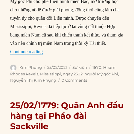
Mỹ gốc Phi cho phe Liên minh miền Bắc, mở trường học
cho những nô lệ được giải phóng, đồng thời cũng làm cha
tuyên úy cho quân đội Liên minh. Được chuyển đến
Mississippi, Revels đã tiếp tục ở lại vùng đất thuộc Hợp
bang miền Nam cũ sau khi chiến tranh kết thúc, và tham gia
vào nền chính trị miền Nam trong thời kỳ Tái thiết.
“25/02/1870: Nghị sĩ người Mỹ gốc Phi đầu tiê
Continue reading
Author
Posted
Categories
Tags
Kim Phụng
25/02/2021
Sự kiện
1870
,
Hiram
on
Rhodes Revels
,
Mississippi
,
ngày 2502
,
người Mỹ gốc Phi
,
Nguyễn Thị Kim Phụng
0 Comments
25/02/1779: Quân Anh đầu
hàng tại Pháo đài
Sackville