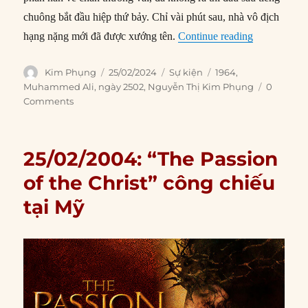
chuông bắt đầu hiệp thứ bảy. Chỉ vài phút sau, nhà vô địch
“25/02/1964:
hạng nặng mới đã được xướng tên.
Continue reading
Author
Posted
Categories
Tags
Kim Phụng
25/02/2024
Sự kiện
1964
,
on
Muhammed Ali
,
ngày 2502
,
Nguyễn Thị Kim Phụng
0
Comments
25/02/2004: “The Passion
of the Christ” công chiếu
tại Mỹ