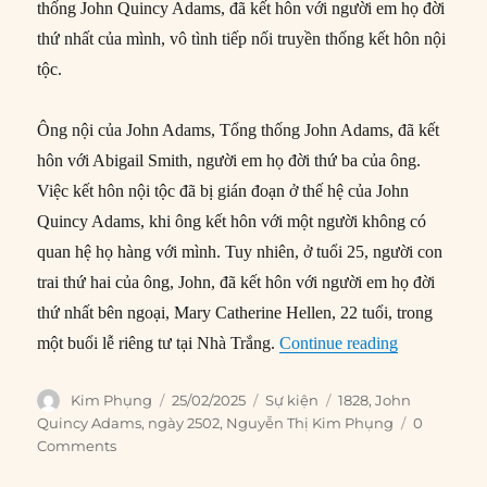
thống John Quincy Adams, đã kết hôn với người em họ đời
thứ nhất của mình, vô tình tiếp nối truyền thống kết hôn nội
tộc.
Ông nội của John Adams, Tổng thống John Adams, đã kết
hôn với Abigail Smith, người em họ đời thứ ba của ông.
Việc kết hôn nội tộc đã bị gián đoạn ở thế hệ của John
Quincy Adams, khi ông kết hôn với một người không có
quan hệ họ hàng với mình. Tuy nhiên, ở tuổi 25, người con
trai thứ hai của ông, John, đã kết hôn với người em họ đời
thứ nhất bên ngoại, Mary Catherine Hellen, 22 tuổi, trong
“25/02/1828:
một buổi lễ riêng tư tại Nhà Trắng.
Continue reading
Author
Posted
Categories
Tags
Kim Phụng
25/02/2025
Sự kiện
1828
,
John
on
Quincy Adams
,
ngày 2502
,
Nguyễn Thị Kim Phụng
0
Comments