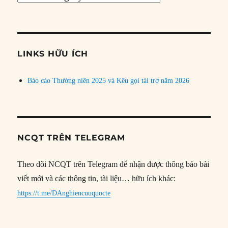
bài
theo
chủ
đề
LINKS HỮU ÍCH
Báo cáo Thường niên 2025 và Kêu gọi tài trợ năm 2026
NCQT TRÊN TELEGRAM
Theo dõi NCQT trên Telegram để nhận được thông báo bài
viết mới và các thông tin, tài liệu… hữu ích khác:
https://t.me/DAnghiencuuquocte