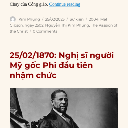
“25/02/2004: “The Passion
Chay của Công giáo.
Continue reading
Author
Posted
Categories
Tags
Kim Phụng
25/02/2023
Sự kiện
2004
,
Mel
on
Gibson
,
ngày 2502
,
Nguyễn Thị Kim Phụng
,
The Passion of
the Christ
0 Comments
25/02/1870: Nghị sĩ người
Mỹ gốc Phi đầu tiên
nhậm chức