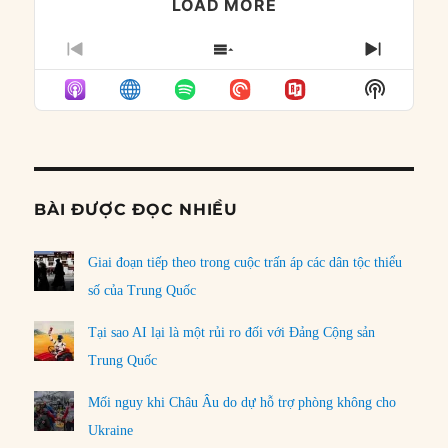
LOAD MORE
PREVIOUS
SHOW
NEXT
EPISODE
EPISODES
EPISO
Show
LIST
Podcast
Informat
BÀI ĐƯỢC ĐỌC NHIỀU
Giai đoạn tiếp theo trong cuộc trấn áp các dân tộc thiểu
số của Trung Quốc
Tại sao AI lại là một rủi ro đối với Đảng Cộng sản
Trung Quốc
Mối nguy khi Châu Âu do dự hỗ trợ phòng không cho
Ukraine