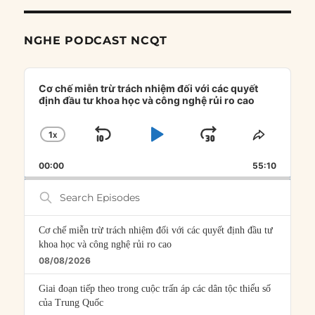
NGHE PODCAST NCQT
Audio
Player
Cơ chế miễn trừ trách nhiệm đối với các quyết
định đầu tư khoa học và công nghệ rủi ro cao
1
X
SKIP
PLAY
JUMP
CHANGE
SHARE
PLAYBACK
THIS
BACKWARD
PAUSE
FORWARD
00:00
RATE
55:10
EPISOD
Search
Episodes
Cơ chế miễn trừ trách nhiệm đối với các quyết định đầu tư
khoa học và công nghệ rủi ro cao
08/08/2026
Giai đoạn tiếp theo trong cuộc trấn áp các dân tộc thiểu số
của Trung Quốc