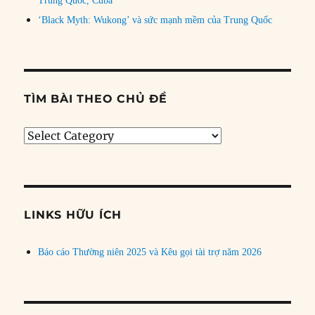
Trung Quốc, Cuba
‘Black Myth: Wukong’ và sức mạnh mềm của Trung Quốc
TÌM BÀI THEO CHỦ ĐỀ
Tìm
bài
theo
chủ
đề
LINKS HỮU ÍCH
Báo cáo Thường niên 2025 và Kêu gọi tài trợ năm 2026