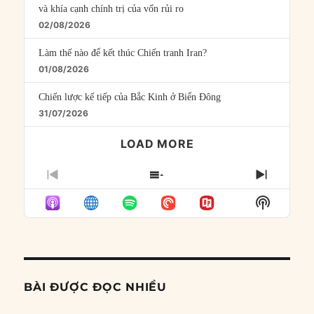
và khía cạnh chính trị của vốn rủi ro
02/08/2026
Làm thế nào để kết thúc Chiến tranh Iran?
01/08/2026
Chiến lược kế tiếp của Bắc Kinh ở Biển Đông
31/07/2026
LOAD MORE
PREVIOUS
SHOW
NEXT
EPISODE
EPISODES
EPISO
Show
LIST
Podcast
Informat
BÀI ĐƯỢC ĐỌC NHIỀU