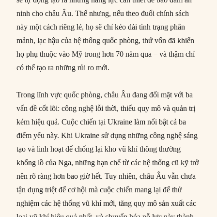
ninh cho châu Âu. Thế nhưng, nếu theo đuổi chính sách
này một cách riêng lẻ, họ sẽ chỉ kéo dài tình trạng phân
mảnh, lạc hậu của hệ thống quốc phòng, thứ vốn đã khiến
họ phụ thuộc vào Mỹ trong hơn 70 năm qua – và thậm chí
có thể tạo ra những rủi ro mới.
Trong lĩnh vực quốc phòng, châu Âu đang đối mặt với ba
vấn đề cốt lõi: công nghệ lỗi thời, thiếu quy mô và quản trị
kém hiệu quả. Cuộc chiến tại Ukraine làm nổi bật cả ba
điểm yếu này. Khi Ukraine sử dụng những công nghệ sáng
tạo và linh hoạt để chống lại kho vũ khí thông thường
khổng lồ của Nga, những hạn chế từ các hệ thống cũ kỹ trở
nên rõ ràng hơn bao giờ hết. Tuy nhiên, châu Âu vẫn chưa
tận dụng triệt để cơ hội mà cuộc chiến mang lại để thử
nghiệm các hệ thống vũ khí mới, tăng quy mô sản xuất các
loại vũ khí hiệu quả nhất, và chuyển hóa nỗ lực này thành