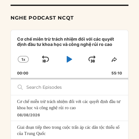
NGHE PODCAST NCQT
Audio
Player
Cơ chế miễn trừ trách nhiệm đối với các quyết
định đầu tư khoa học và công nghệ rủi ro cao
1
X
SKIP
PLAY
JUMP
CHANGE
SHARE
PLAYBACK
THIS
BACKWARD
PAUSE
FORWARD
00:00
RATE
55:10
EPISOD
Search
Episodes
Cơ chế miễn trừ trách nhiệm đối với các quyết định đầu tư
khoa học và công nghệ rủi ro cao
08/08/2026
Giai đoạn tiếp theo trong cuộc trấn áp các dân tộc thiểu số
của Trung Quốc