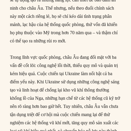
ninh cho châu Âu. Thế nhưng, nếu theo đuổi chính sách
này một cách riêng lẻ, họ sẽ chỉ kéo dài tình trạng phân
mảnh, lạc hậu của hệ thống quốc phòng, thứ vốn đã khiến
họ phụ thuộc vào Mỹ trong hơn 70 năm qua – và thậm chí
có thể tạo ra những rủi ro mới.
Trong lĩnh vực quốc phòng, châu Âu đang đối mặt với ba
vấn đề cốt lõi: công nghệ lỗi thời, thiếu quy mô và quản trị
kém hiệu quả. Cuộc chiến tại Ukraine làm nổi bật cả ba
điểm yếu này. Khi Ukraine sử dụng những công nghệ sáng
tạo và linh hoạt để chống lại kho vũ khí thông thường
khổng lồ của Nga, những hạn chế từ các hệ thống cũ kỹ trở
nên rõ ràng hơn bao giờ hết. Tuy nhiên, châu Âu vẫn chưa
tận dụng triệt để cơ hội mà cuộc chiến mang lại để thử
nghiệm các hệ thống vũ khí mới, tăng quy mô sản xuất các
loại vũ khí hiệu quả nhất, và chuyển hóa nỗ lực này thành