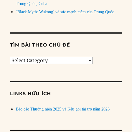
Trung Quốc, Cuba
‘Black Myth: Wukong’ và sức mạnh mềm của Trung Quốc
TÌM BÀI THEO CHỦ ĐỀ
Tìm
bài
theo
chủ
đề
LINKS HỮU ÍCH
Báo cáo Thường niên 2025 và Kêu gọi tài trợ năm 2026