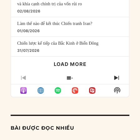
và khía cạnh chính trị của vốn rủi ro
02/08/2026
Làm thế nào để kết thúc Chiến tranh Iran?
01/08/2026
Chiến lược kế tiếp của Bắc Kinh ở Biển Đông
31/07/2026
LOAD MORE
PREVIOUS
SHOW
NEXT
EPISODE
EPISODES
EPISO
Show
LIST
Podcast
Informat
BÀI ĐƯỢC ĐỌC NHIỀU