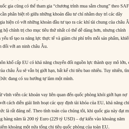
i quốc gia cũng có thể tham gia “chương trình mua sắm chung” theo SAF
cần phân biệt rõ giữa những khoản đầu tư chỉ nhằm duy trì các dây
gia hiện có với những khoản đầu tư tạo ra các khí tài chung của châu 
g hộ chính trị cho mục tiêu thứ nhất có thể dễ dàng hơn, nhưng chính
à yếu tố tạo ra năng lực thực tế và giảm chi phí trên mỗi sản phẩm, khi
n đối với an ninh châu Âu.
ôn khổ cấp EU có khả năng chuyển đổi nguồn lực thành quy mô lớn, 
a châu Âu sẽ vẫn bị giới hạn, bất kể chi tiêu bao nhiêu. Tuy nhiên, tì
y Đức đang có xu hướng tự làm một mình.
ừ vĩnh viễn các khoản vay liên quan đến quốc phòng khỏi giới hạn nợ
với cách diễn giải linh hoạt các quy định tài khóa của EU, khả năng ch
c là rất đáng nể. Theo tính toán của chúng tôi, khi quốc gia này đạt 
òng hàng năm là 200 tỷ Euro (229 tỷ USD) – dự kiến vào khoảng năm
hiếm khoảng một nửa tổng chi tiêu quốc phòng của toàn EU.