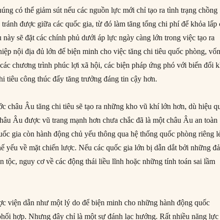
úng có thể giảm sút nếu các nguồn lực mới chỉ tạo ra tình trạng chồng
 tránh được giữa các quốc gia, từ đó làm tăng tổng chi phí để khỏa lấp
 này sẽ đặt các chính phủ dưới áp lực ngày càng lớn trong việc tạo ra
iệp nội địa đủ lớn để biện minh cho việc tăng chi tiêu quốc phòng, vố
 các chương trình phúc lợi xã hội, các biện pháp ứng phó với biến đổi k
i tiêu công thúc đẩy tăng trưởng đáng tin cậy hơn.
ớc châu Âu tăng chi tiêu sẽ tạo ra những kho vũ khí lớn hơn, dù hiệu q
hâu Âu được vũ trang mạnh hơn chưa chắc đã là một châu Âu an toàn
ốc gia còn hành động chủ yếu thông qua hệ thống quốc phòng riêng l
hế yếu về mặt chiến lược. Nếu các quốc gia lớn bị dẫn dắt bởi những đ
n tộc, nguy cơ về các động thái liều lĩnh hoặc những tính toán sai lầm
.
c viện dẫn như một lý do để biện minh cho những hành động quốc
phối hợp. Nhưng đây chỉ là một sự đánh lạc hướng. Rất nhiều năng lực