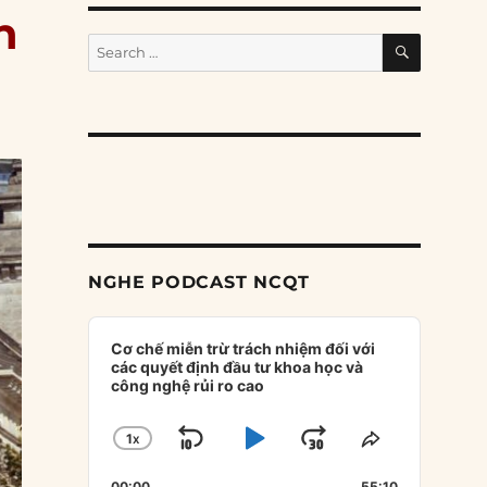
n
SEARCH
Search
for:
NGHE PODCAST NCQT
Audio
Player
Cơ chế miễn trừ trách nhiệm đối với
các quyết định đầu tư khoa học và
công nghệ rủi ro cao
1
X
SKIP
PLAY
JUMP
CHANGE
SHARE
PLAYBACK
THIS
BACKWARD
PAUSE
FORWARD
00:00
55:10