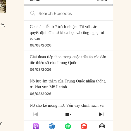
RATE
EPISODE
Search
Episodes
ate
,
Cơ chế miễn trừ trách nhiệm đối với các
quyết định đầu tư khoa học và công nghệ rủi
ro cao
08/08/2026
Giai đoạn tiếp theo trong cuộc trấn áp các dân
tộc thiểu số của Trung Quốc
06/08/2026
Nỗ lực âm thầm của Trung Quốc nhằm thống
trị khu vực Mỹ Latinh
06/08/2026
Nợ cho kẻ mộng mơ: Vốn vay chính sách và
giới hạn của việc cho startup vay vốn
PREVIOUS
SHOW
NEXT
05/08/2026
EPISODE
EPISODES
EPISODE
y.
Show
LIST
Mỹ Latinh đang trở thành “phòng thí nghiệm”