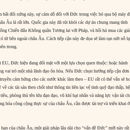
bất đối xứng này, sự cám dỗ đối với Đức trong việc bỏ qua bộ máy đ
âu Âu là rất lớn. Quốc gia này đã rút khỏi các dự án chung mang tính
ống Chiến đấu Không quân Tương lai với Pháp, và hối hả mua các giả
ó từ bên ngoài châu Âu. Cách tiếp cận này đe dọa sẽ làm rạn nứt nỗ l
ên trong.
ất EU, Đức hiện đang đối mặt với một lựa chọn quen thuộc: hoặc hành
ng vai trò một nhà lãnh đạo ôn hòa. Nếu Đức chọn hướng tiếp cận đơn
 truyền cảm hứng cho các nước khác làm theo – EU rất có thể vẫn sẽ h
về các tài sản then chốt như thông tin liên lạc vệ tinh quỹ đạo thấp, h
tiêu, phòng thủ tên lửa đạn đạo, vũ khí hạt nhân và năng lực vận tải ch
ng hóa công cộng thực sự của châu Âu, cần được tài trợ và triển khai ở
 hạn của châu Âu, một giải pháp lâu dài cho “vấn đề Đức” mới này rất