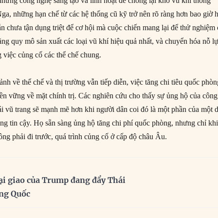
hững công nghệ sáng tạo và linh hoạt để chống lại kho vũ khí thông
ga, những hạn chế từ các hệ thống cũ kỹ trở nên rõ ràng hơn bao giờ h
n chưa tận dụng triệt để cơ hội mà cuộc chiến mang lại để thử nghiệm 
ăng quy mô sản xuất các loại vũ khí hiệu quả nhất, và chuyển hóa nỗ l
g việc củng cố các thể chế chung.
nh về thể chế và thị trường vẫn tiếp diễn, việc tăng chi tiêu quốc phò
bền vững về mặt chính trị. Các nghiên cứu cho thấy sự ủng hộ của công
ái vũ trang sẽ mạnh mẽ hơn khi người dân coi đó là một phần của một 
ng tin cậy. Họ sẵn sàng ủng hộ tăng chi phí quốc phòng, nhưng chỉ kh
ông phải đi trước, quá trình củng cố ở cấp độ châu Âu.
ại giao của Trump đang đẩy Thái
ung Quốc