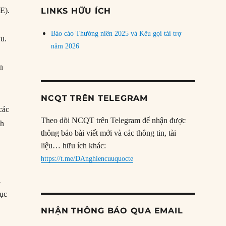
đề
E).
LINKS HỮU ÍCH
Báo cáo Thường niên 2025 và Kêu gọi tài trợ
Âu.
năm 2026
ến
NCQT TRÊN TELEGRAM
các
Theo dõi NCQT trên Telegram để nhận được
nh
thông báo bài viết mới và các thông tin, tài
liệu… hữu ích khác:
https://t.me/DAnghiencuuquocte
i
mục
NHẬN THÔNG BÁO QUA EMAIL