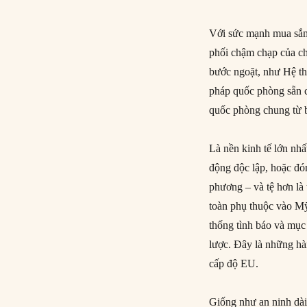
Với sức mạnh mua sắm 
phối chậm chạp của ch
bước ngoặt, như Hệ th
pháp quốc phòng sẵn c
quốc phòng chung từ b
Là nền kinh tế lớn nh
động độc lập, hoặc đó
phương – và tệ hơn là
toàn phụ thuộc vào Mỹ 
thống tình báo và mục 
lược. Đây là những hà
cấp độ EU.
Giống như an ninh dài