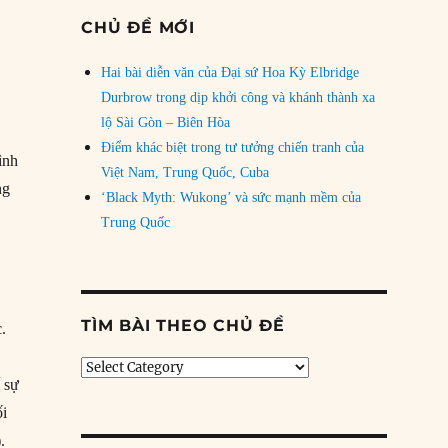
CHỦ ĐỀ MỚI
Hai bài diễn văn của Đại sứ Hoa Kỳ Elbridge
Durbrow trong dịp khởi công và khánh thành xa
lộ Sài Gòn – Biên Hòa
Điểm khác biệt trong tư tưởng chiến tranh của
ình
Việt Nam, Trung Quốc, Cuba
ng
‘Black Myth: Wukong’ và sức mạnh mềm của
Trung Quốc
TÌM BÀI THEO CHỦ ĐỀ
.
Tìm
 sự
bài
theo
ối
chủ
.