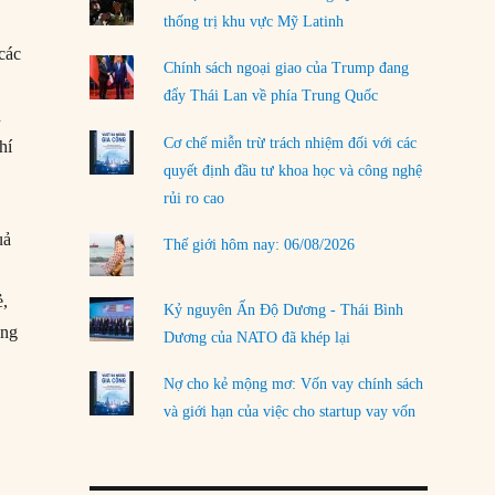
thống trị khu vực Mỹ Latinh
LOAD MORE
 các
Chính sách ngoại giao của Trump đang
đẩy Thái Lan về phía Trung Quốc
n
Cơ chế miễn trừ trách nhiệm đối với các
hí
quyết định đầu tư khoa học và công nghệ
rủi ro cao
uả
Thế giới hôm nay: 06/08/2026
ẻ,
Kỷ nguyên Ấn Độ Dương - Thái Bình
ảng
Dương của NATO đã khép lại
Nợ cho kẻ mộng mơ: Vốn vay chính sách
và giới hạn của việc cho startup vay vốn