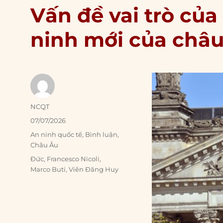
Vấn đề vai trò của
ninh mới của châ
Author
NCQT
Posted
07/07/2026
on
Categories
An ninh quốc tế
,
Bình luận
,
Châu Âu
Tags
Đức
,
Francesco Nicoli
,
Marco Buti
,
Viên Đăng Huy