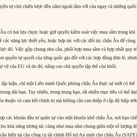
uyền tự chủ chiến lược đều nằm ngoài tầm với của ngay cả những quốc
Âu có hai lựa chọn: hoặc giữ quyền kiểm soát việc mua sắm trong khi
 các năng lực thiết yếu, hoặc hợp tác với các đối tác châu Âu để cùng
ực đó. Việc gộp chung nhu cầu, phối hợp mua sắm và hợp nhất quy tr
iảm quyền tự quyết của từng quốc gia đối với các hợp đồng đơn lẻ, như
 tự vệ của EU và do đó, nâng cao chủ quyền tập thể của khối.
 lập luận, chỉ một Liên minh Quốc phòng châu Âu thực sự mới có thể
trong dài hạn. Tuy nhiên, trong trung hạn, rất nhiều mục tiêu có thể đạt
ỏa thuận và cam kết chính trị mà không cần can thiệp ở cấp độ hiệp ước
 hợp các khoản đầu tư quân sự vào một khuôn khổ châu Âu, nơi hạn chế
 cho khả năng tương tác cũng như mua sắm chung giữa một số lượng đ
 cầu hiện tại của công cụ tài chính Hỗ trợ An ninh cho châu Âu (SAFE)