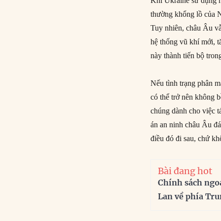
Khi Ukraine sử dụng n
thường khổng lồ của N
Tuy nhiên, châu Âu vẫ
hệ thống vũ khí mới, t
này thành tiến bộ tron
Nếu tình trạng phân mả
có thể trở nên không 
chúng dành cho việc t
án an ninh châu Âu đá
điều đó đi sau, chứ kh
Bài đang hot
Chính sách ngo
Lan về phía Tr