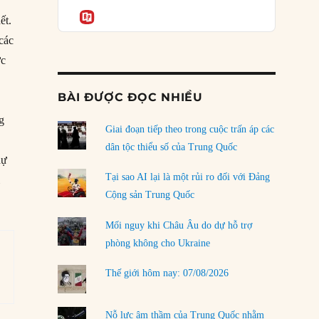
Podcast
của phe cánh hữu mới
Informatio
ết.
04/08/2026
các
Tại sao Trung Quốc phủ nhận cuộc gặp với
ực
Ngoại trưởng Nhật Bản?
04/08/2026
BÀI ĐƯỢC ĐỌC NHIỀU
Điểm mù chiến lược của Trump tại Thái Bình
ng
Dương
Giai đoạn tiếp theo trong cuộc trấn áp các
03/08/2026
dân tộc thiểu số của Trung Quốc
dự
Đặt cược vào thất bại: Các quỹ đầu tư mạo
Tại sao AI lại là một rủi ro đối với Đảng
i
hiểm quốc gia và khía cạnh chính trị của vốn
Cộng sản Trung Quốc
rủi ro
02/08/2026
Mối nguy khi Châu Âu do dự hỗ trợ
phòng không cho Ukraine
Làm thế nào để kết thúc Chiến tranh Iran?
01/08/2026
Thế giới hôm nay: 07/08/2026
Chiến lược kế tiếp của Bắc Kinh ở Biển Đông
31/07/2026
Nỗ lực âm thầm của Trung Quốc nhằm