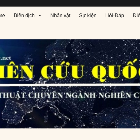
me
Biên dịch
Nhân vật
Sự kiện
Hỏi-Đáp
Đi