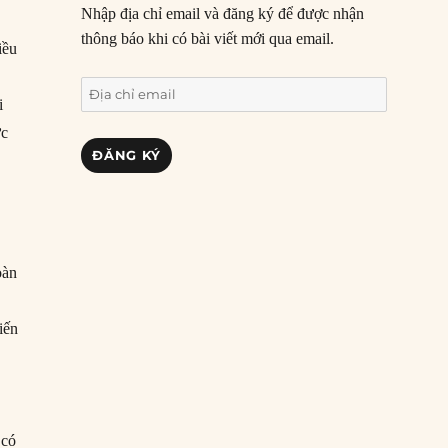
Nhập địa chỉ email và đăng ký để được nhận
thông báo khi có bài viết mới qua email.
iều
Địa
i
chỉ
ực
email
ĐĂNG KÝ
oàn
ệ
iến
 có