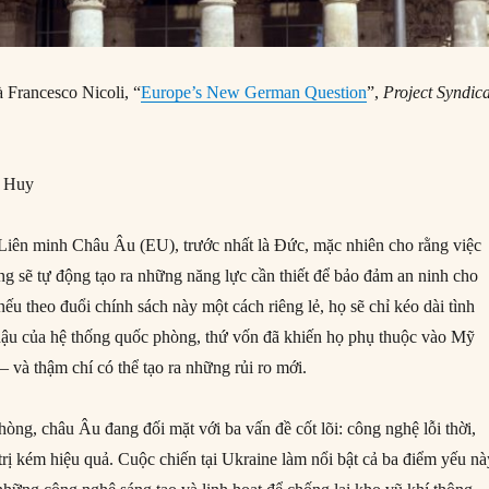
 Francesco Nicoli, “
Europe’s New German Question
”,
Project Syndic
 Huy
Liên minh Châu Âu (EU), trước nhất là Đức, mặc nhiên cho rằng việc
ng sẽ tự động tạo ra những năng lực cần thiết để bảo đảm an ninh cho
u theo đuổi chính sách này một cách riêng lẻ, họ sẽ chỉ kéo dài tình
hậu của hệ thống quốc phòng, thứ vốn đã khiến họ phụ thuộc vào Mỹ
 và thậm chí có thể tạo ra những rủi ro mới.
òng, châu Âu đang đối mặt với ba vấn đề cốt lõi: công nghệ lỗi thời,
rị kém hiệu quả. Cuộc chiến tại Ukraine làm nổi bật cả ba điểm yếu nà