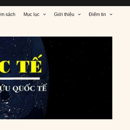
ểm sách
Mục lục
Giới thiệu
Điểm tin