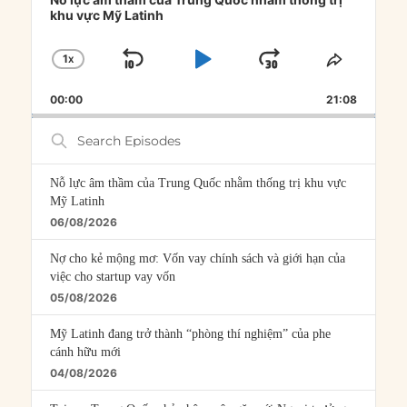
khu vực Mỹ Latinh
1
X
SKIP
PLAY
JUMP
CHANGE
SHARE
PLAYBACK
THIS
BACKWARD
PAUSE
FORWARD
00:00
RATE
21:08
EPISOD
Search
Episodes
Nỗ lực âm thầm của Trung Quốc nhằm thống trị khu vực
Mỹ Latinh
06/08/2026
Nợ cho kẻ mộng mơ: Vốn vay chính sách và giới hạn của
việc cho startup vay vốn
05/08/2026
Mỹ Latinh đang trở thành “phòng thí nghiệm” của phe
cánh hữu mới
04/08/2026