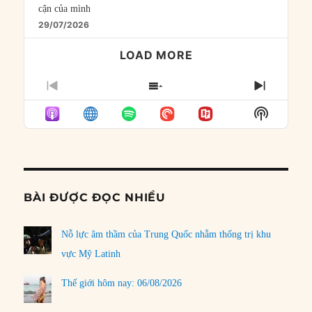
cận của mình
29/07/2026
LOAD MORE
PREVIOUS
SHOW
NEXT
EPISODE
EPISODES
EPISO
Show
LIST
Podcast
Informat
BÀI ĐƯỢC ĐỌC NHIỀU
Nỗ lực âm thầm của Trung Quốc nhằm thống trị khu
vực Mỹ Latinh
Thế giới hôm nay: 06/08/2026