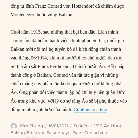
tổng tư lệnh Franz Conrad von Hotzendorf đã chiếm được
Montenegro thuộc vùng Balkan.
Cuối năm 1915, sau những thất bại ban đầu, Liên minh
Trung tâm đã hoàn thành việc chinh phục Serbia, quốc gia
Balkan mới nổi mà họ tuyên bố đã kích động chiến tranh
vào tháng 06/1914, khi một người theo chủ nghĩa dân tộc
Serbia ám sát Franz Ferdinand, Thái tử nước Áo. Bất chấp
thành công ở Balkan, Conrad vẫn rất tức giận vì những
chiến thắng này phần lớn là do quân Đức chứ không phải
Áo. Ông phản đối việc thành lập bộ chỉ huy liên quân Đức-
Áo trong khu vực, với lý do sợ rằng Áo sẽ bị phụ thuộc vào
“16/01/1916: M
đồng minh mạnh hơn của mình.
Continue reading
Author
Posted
Categories
Tags
Kim Phụng
16/01/2021
Sự kiện
1916
,
Áo-Hung
,
on
Balkan
,
Erich von Falkenhayn
,
Franz Conrad von