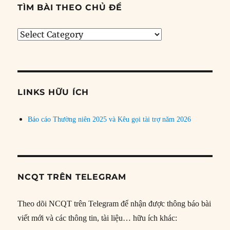
TÌM BÀI THEO CHỦ ĐỀ
Tìm
bài
theo
chủ
đề
LINKS HỮU ÍCH
Báo cáo Thường niên 2025 và Kêu gọi tài trợ năm 2026
NCQT TRÊN TELEGRAM
Theo dõi NCQT trên Telegram để nhận được thông báo bài
viết mới và các thông tin, tài liệu… hữu ích khác: