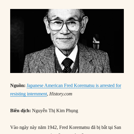
Nguồn:
Japanese American Fred Korematsu is arrested for
resisting internment
,
History.com
Biên dịch:
Nguyễn Thị Kim Phụng
Vào ngày này năm 1942, Fred Korematsu đã bị bắt tại San