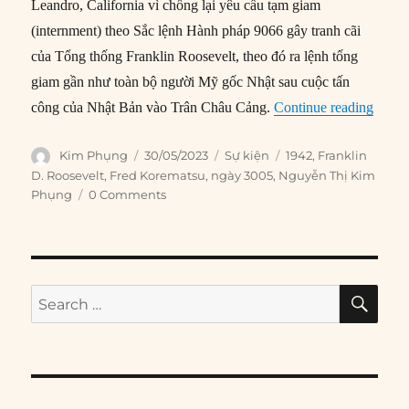
Leandro, California vì chống lại yêu cầu tạm giam
(internment) theo Sắc lệnh Hành pháp 9066 gây tranh cãi
của Tổng thống Franklin Roosevelt, theo đó ra lệnh tống
giam gần như toàn bộ người Mỹ gốc Nhật sau cuộc tấn
“30/0
công của Nhật Bản vào Trân Châu Cảng.
Continue reading
Author
Posted
Categories
Tags
Kim Phụng
30/05/2023
Sự kiện
1942
,
Franklin
on
D. Roosevelt
,
Fred Korematsu
,
ngày 3005
,
Nguyễn Thị Kim
Phụng
0 Comments
SE
Search
for: