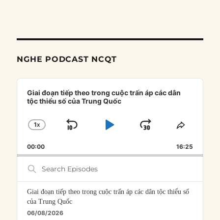
NGHE PODCAST NCQT
Audio
Player
Giai đoạn tiếp theo trong cuộc trấn áp các dân
tộc thiểu số của Trung Quốc
1
X
SKIP
PLAY
JUMP
CHANGE
SHARE
PLAYBACK
THIS
BACKWARD
PAUSE
FORWARD
00:00
RATE
16:25
EPISOD
Search
Episodes
Giai đoạn tiếp theo trong cuộc trấn áp các dân tộc thiểu số
của Trung Quốc
06/08/2026