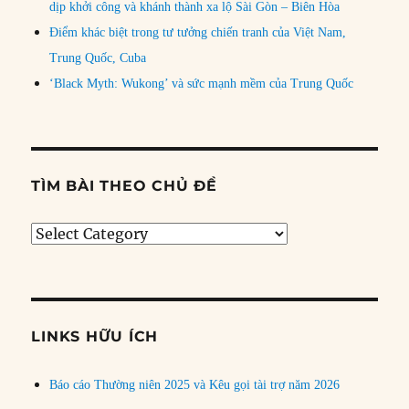
dịp khởi công và khánh thành xa lộ Sài Gòn – Biên Hòa
Điểm khác biệt trong tư tưởng chiến tranh của Việt Nam,
Trung Quốc, Cuba
‘Black Myth: Wukong’ và sức mạnh mềm của Trung Quốc
TÌM BÀI THEO CHỦ ĐỀ
Tìm
bài
theo
chủ
đề
LINKS HỮU ÍCH
Báo cáo Thường niên 2025 và Kêu gọi tài trợ năm 2026