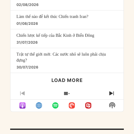
02/08/2026
Làm thế nào để kết thúc Chiến tranh Iran?
01/08/2026
Chiến lược kế tiếp của Bắc Kinh ở Biển Đông
31/07/2026
Trật tự thế giới mới: Các nước nhỏ sẽ luôn phải chịu
đựng?
30/07/2026
LOAD MORE
PREVIOUS
SHOW
NEXT
EPISODE
EPISODES
EPISO
Show
LIST
Podcast
Informat