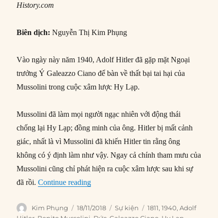
History.com
Biên dịch:
Nguyễn Thị Kim Phụng
Vào ngày này năm 1940, Adolf Hitler đã gặp mặt Ngoại
trưởng Ý Galeazzo Ciano để bàn về thất bại tai hại của
Mussolini trong cuộc xâm lược Hy Lạp.
Mussolini đã làm mọi người ngạc nhiên với động thái
chống lại Hy Lạp; đồng minh của ông. Hitler bị mất cảnh
giác, nhất là vì Mussolini đã khiến Hitler tin rằng ông
không có ý định làm như vậy. Ngay cả chính tham mưu của
Mussolini cũng chỉ phát hiện ra cuộc xâm lược sau khi sự
“18/11/1940: Hitler giận dữ trước thất b
đã rồi.
Continue reading
Author
Posted
Categories
Tags
Kim Phụng
18/11/2018
Sự kiện
1811
,
1940
,
Adolf
on
Hitler
,
Benito Mussolini
,
Đức
,
Galeazzo Ciano
,
Hy Lạp
,