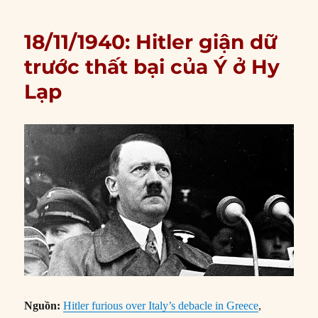
18/11/1940: Hitler giận dữ
trước thất bại của Ý ở Hy
Lạp
Nguồn:
Hitler furious over Italy’s debacle in Greece
,