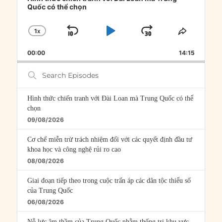
Quốc có thể chọn
1
X
SKIP
PLAY
JUMP
CHANGE
SHARE
PLAYBACK
THIS
BACKWARD
PAUSE
FORWARD
00:00
RATE
14:15
EPISOD
Search
Episodes
Hình thức chiến tranh với Đài Loan mà Trung Quốc có thể
chọn
09/08/2026
Cơ chế miễn trừ trách nhiệm đối với các quyết định đầu tư
khoa học và công nghệ rủi ro cao
08/08/2026
Giai đoạn tiếp theo trong cuộc trấn áp các dân tộc thiểu số
của Trung Quốc
06/08/2026
Nỗ lực âm thầm của Trung Quốc nhằm thống trị khu vực