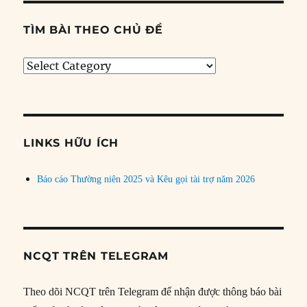
TÌM BÀI THEO CHỦ ĐỀ
Tìm
bài
theo
chủ
đề
LINKS HỮU ÍCH
Báo cáo Thường niên 2025 và Kêu gọi tài trợ năm 2026
NCQT TRÊN TELEGRAM
Theo dõi NCQT trên Telegram để nhận được thông báo bài