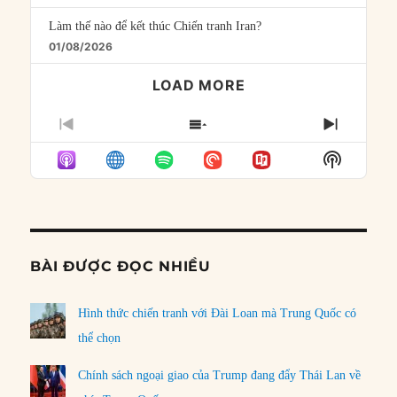
Làm thế nào để kết thúc Chiến tranh Iran?
01/08/2026
LOAD MORE
PREVIOUS
SHOW
NEXT
EPISODE
EPISODES
EPISO
Show
LIST
Podcast
Informat
BÀI ĐƯỢC ĐỌC NHIỀU
Hình thức chiến tranh với Đài Loan mà Trung Quốc có
thể chọn
Chính sách ngoại giao của Trump đang đẩy Thái Lan về