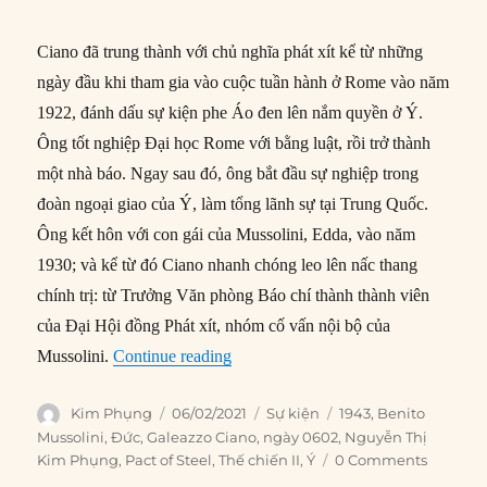
Ciano đã trung thành với chủ nghĩa phát xít kể từ những
ngày đầu khi tham gia vào cuộc tuần hành ở Rome vào năm
1922, đánh dấu sự kiện phe Áo đen lên nắm quyền ở Ý.
Ông tốt nghiệp Đại học Rome với bằng luật, rồi trở thành
một nhà báo. Ngay sau đó, ông bắt đầu sự nghiệp trong
đoàn ngoại giao của Ý, làm tổng lãnh sự tại Trung Quốc.
Ông kết hôn với con gái của Mussolini, Edda, vào năm
1930; và kể từ đó Ciano nhanh chóng leo lên nấc thang
chính trị: từ Trưởng Văn phòng Báo chí thành thành viên
của Đại Hội đồng Phát xít, nhóm cố vấn nội bộ của
“06/02/1943: Mussolini sa thải con r
Mussolini.
Continue reading
Author
Posted
Categories
Tags
Kim Phụng
06/02/2021
Sự kiện
1943
,
Benito
on
Mussolini
,
Đức
,
Galeazzo Ciano
,
ngày 0602
,
Nguyễn Thị
Kim Phụng
,
Pact of Steel
,
Thế chiến II
,
Ý
0 Comments