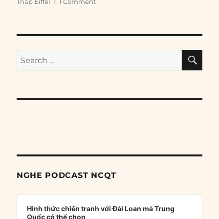
Tháp Eiffel
1 Comment
SE
Search
for:
NGHE PODCAST NCQT
Audio
Player
Hình thức chiến tranh với Đài Loan mà Trung
Quốc có thể chọn