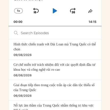
1
X
SKIP
PLAY
JUMP
CHANGE
SHARE
PLAYBACK
THIS
BACKWARD
PAUSE
FORWARD
00:00
RATE
14:15
EPISOD
Search
Episodes
Hình thức chiến tranh với Đài Loan mà Trung Quốc có thể
chọn
09/08/2026
Cơ chế miễn trừ trách nhiệm đối với các quyết định đầu tư
khoa học và công nghệ rủi ro cao
08/08/2026
Giai đoạn tiếp theo trong cuộc trấn áp các dân tộc thiểu số
của Trung Quốc
06/08/2026
Nỗ lực âm thầm của Trung Quốc nhằm thống trị khu vực