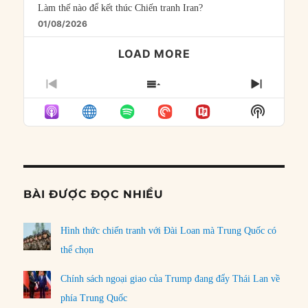
Làm thế nào để kết thúc Chiến tranh Iran?
01/08/2026
LOAD MORE
PREVIOUS
SHOW
NEXT
EPISODE
EPISODES
EPISO
Show
LIST
Podcast
Informat
BÀI ĐƯỢC ĐỌC NHIỀU
Hình thức chiến tranh với Đài Loan mà Trung Quốc có
thể chọn
Chính sách ngoại giao của Trump đang đẩy Thái Lan về
phía Trung Quốc