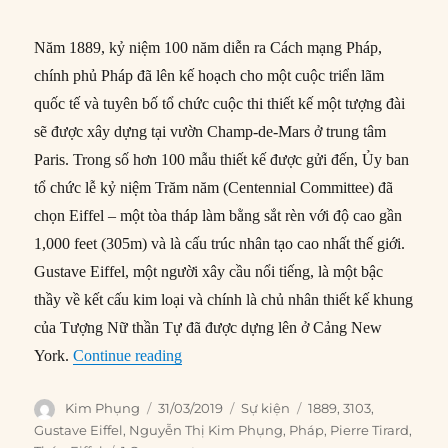
Năm 1889, kỷ niệm 100 năm diễn ra Cách mạng Pháp,
chính phủ Pháp đã lên kế hoạch cho một cuộc triển lãm
quốc tế và tuyên bố tổ chức cuộc thi thiết kế một tượng đài
sẽ được xây dựng tại vườn Champ-de-Mars ở trung tâm
Paris. Trong số hơn 100 mẫu thiết kế được gửi đến, Ủy ban
tổ chức lễ kỷ niệm Trăm năm (Centennial Committee) đã
chọn Eiffel – một tòa tháp làm bằng sắt rèn với độ cao gần
1,000 feet (305m) và là cấu trúc nhân tạo cao nhất thế giới.
Gustave Eiffel, một người xây cầu nổi tiếng, là một bậc
thầy về kết cấu kim loại và chính là chủ nhân thiết kế khung
của Tượng Nữ thần Tự đã được dựng lên ở Cảng New
“31/03/1889: Tháp Eiffel chính thức khai
York.
Continue reading
Author
Posted
Categories
Tags
Kim Phụng
31/03/2019
Sự kiện
1889
,
3103
,
on
Gustave Eiffel
,
Nguyễn Thị Kim Phụng
,
Pháp
,
Pierre Tirard
,