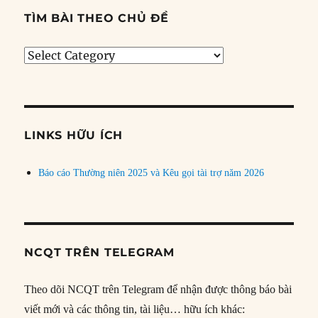
TÌM BÀI THEO CHỦ ĐỀ
Tìm
bài
theo
chủ
đề
LINKS HỮU ÍCH
Báo cáo Thường niên 2025 và Kêu gọi tài trợ năm 2026
NCQT TRÊN TELEGRAM
Theo dõi NCQT trên Telegram để nhận được thông báo bài
viết mới và các thông tin, tài liệu… hữu ích khác: