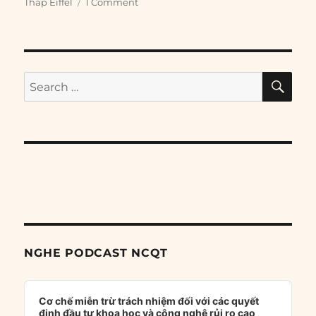
Tháp Eiffel
1 Comment
SE
Search
for:
NGHE PODCAST NCQT
Audio
Player
Cơ chế miễn trừ trách nhiệm đối với các quyết
định đầu tư khoa học và công nghệ rủi ro cao