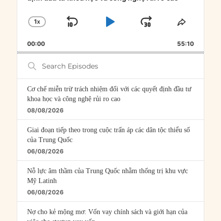
1
X
SKIP
PLAY
JUMP
CHANGE
SHARE
PLAYBACK
THIS
BACKWARD
PAUSE
FORWARD
00:00
RATE
55:10
EPISOD
Search
Episodes
Cơ chế miễn trừ trách nhiệm đối với các quyết định đầu tư
khoa học và công nghệ rủi ro cao
08/08/2026
Giai đoạn tiếp theo trong cuộc trấn áp các dân tộc thiểu số
của Trung Quốc
06/08/2026
Nỗ lực âm thầm của Trung Quốc nhằm thống trị khu vực
Mỹ Latinh
06/08/2026
Nợ cho kẻ mộng mơ: Vốn vay chính sách và giới hạn của