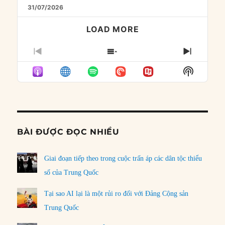
31/07/2026
LOAD MORE
PREVIOUS
SHOW
NEXT
EPISODE
EPISODES
EPISO
Show
LIST
Podcast
Informat
BÀI ĐƯỢC ĐỌC NHIỀU
Giai đoạn tiếp theo trong cuộc trấn áp các dân tộc thiểu
số của Trung Quốc
Tại sao AI lại là một rủi ro đối với Đảng Cộng sản
Trung Quốc