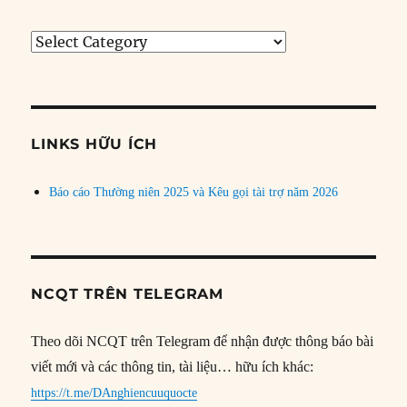
Tìm
bài
theo
chủ
đề
LINKS HỮU ÍCH
Báo cáo Thường niên 2025 và Kêu gọi tài trợ năm 2026
NCQT TRÊN TELEGRAM
Theo dõi NCQT trên Telegram để nhận được thông báo bài
viết mới và các thông tin, tài liệu… hữu ích khác:
https://t.me/DAnghiencuuquocte