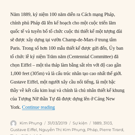
Năm 1889, kỷ niệm 100 năm diễn ra Cách mạng Pháp,
chính phủ Pháp đã lên kế hoạch cho một cuộc triển lãm
quốc tế và tuyên bố tổ chức cuộc thi thiết kế một tượng đài
sẽ được xây dựng tại vườn Champ-de-Mars ở trung tâm
Paris. Trong số hơn 100 mẫu thiết kế được gửi đến, Ủy ban
tổ chức lễ kỷ niệm Trăm năm (Centennial Committee) đã
chọn Eiffel – một tòa tháp làm bằng sắt rèn với độ cao gần
1,000 feet (305m) và là cấu trúc nhân tạo cao nhất thế giới.
Gustave Eiffel, một người xây cầu nổi tiếng, là một bậc
thầy về kết cấu kim loại và chính là chủ nhân thiết kế khung
của Tượng Nữ thần Tự đã được dựng lên ở Cảng New
“31/03/1889: Tháp Eiffel chính thức khai
York.
Continue reading
Author
Posted
Categories
Tags
Kim Phụng
31/03/2019
Sự kiện
1889
,
3103
,
on
Gustave Eiffel
,
Nguyễn Thị Kim Phụng
,
Pháp
,
Pierre Tirard
,