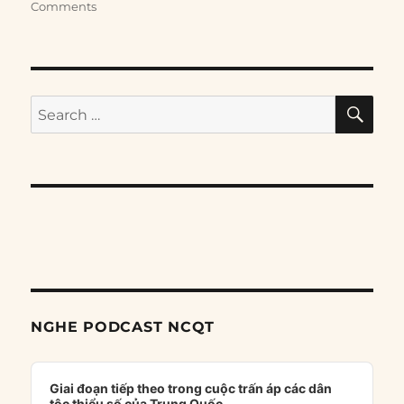
Comments
SE
Search
for:
NGHE PODCAST NCQT
Audio
Player
Giai đoạn tiếp theo trong cuộc trấn áp các dân
tộc thiểu số của Trung Quốc