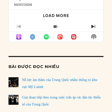
30/07/2026
LOAD MORE
PREVIOUS
SHOW
NEXT
EPISODE
EPISODES
EPISO
Show
LIST
Podcast
Informat
BÀI ĐƯỢC ĐỌC NHIỀU
Nỗ lực âm thầm của Trung Quốc nhằm thống trị khu
vực Mỹ Latinh
Giai đoạn tiếp theo trong cuộc trấn áp các dân tộc thiểu
số của Trung Quốc