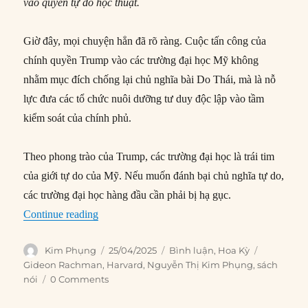
vào quyền tự do học thuật.
Giờ đây, mọi chuyện hẳn đã rõ ràng. Cuộc tấn công của
chính quyền Trump vào các trường đại học Mỹ không
nhằm mục đích chống lại chủ nghĩa bài Do Thái, mà là nỗ
lực đưa các tổ chức nuôi dưỡng tư duy độc lập vào tầm
kiểm soát của chính phủ.
Theo phong trào của Trump, các trường đại học là trái tim
của giới tự do của Mỹ. Nếu muốn đánh bại chủ nghĩa tự do,
các trường đại học hàng đầu cần phải bị hạ gục.
“Trump, Vance, và cuộc tấn công vào các trườn
Continue reading
Author
Posted
Categories
Tags
Kim Phụng
25/04/2025
Bình luận
,
Hoa Kỳ
on
Gideon Rachman
,
Harvard
,
Nguyễn Thị Kim Phụng
,
sách
nói
0 Comments