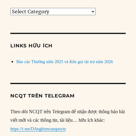
Tìm
bài
theo
chủ
đề
LINKS HỮU ÍCH
Báo cáo Thường niên 2025 và Kêu gọi tài trợ năm 2026
NCQT TRÊN TELEGRAM
Theo dõi NCQT trên Telegram để nhận được thông báo bài
viết mới và các thông tin, tài liệu… hữu ích khác:
https://t.me/DAnghiencuuquocte