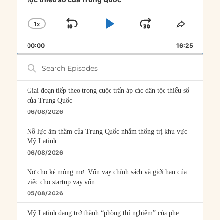
1
X
SKIP
PLAY
JUMP
CHANGE
SHARE
PLAYBACK
THIS
BACKWARD
PAUSE
FORWARD
00:00
RATE
16:25
EPISOD
Search
Episodes
Giai đoạn tiếp theo trong cuộc trấn áp các dân tộc thiểu số
của Trung Quốc
06/08/2026
Nỗ lực âm thầm của Trung Quốc nhằm thống trị khu vực
Mỹ Latinh
06/08/2026
Nợ cho kẻ mộng mơ: Vốn vay chính sách và giới hạn của
việc cho startup vay vốn
05/08/2026
Mỹ Latinh đang trở thành “phòng thí nghiệm” của phe