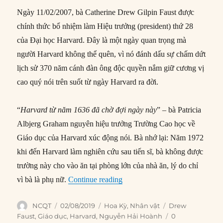
Ngày 11/02/2007, bà Catherine Drew Gilpin Faust được
chính thức bổ nhiệm làm Hiệu trưởng (president) thứ 28
của Đại học Harvard. Đây là một ngày quan trọng mà
người Harvard không thể quên, vì nó đánh dấu sự chấm dứt
lịch sử 370 năm cánh đàn ông độc quyền nắm giữ cương vị
cao quý nói trên suốt từ ngày Harvard ra đời.
“
Harvard từ năm 1636 đã chờ đợi ngày này
” – bà Patricia
Albjerg Graham nguyên hiệu trưởng Trường Cao học về
Giáo dục của Harvard xúc động nói. Bà nhớ lại: Năm 1972
khi đến Harvard làm nghiên cứu sau tiến sĩ, bà không được
trường này cho vào ăn tại phòng lớn của nhà ăn, lý do chỉ
“Drew Gilpin Faust: Nữ Hiệu tr
vì bà là phụ nữ.
Continue reading
Author
Posted
Categories
Tags
NCQT
02/08/2019
Hoa Kỳ
,
Nhân vật
Drew
on
Faust
,
Giáo dục
,
Harvard
,
Nguyễn Hải Hoành
0