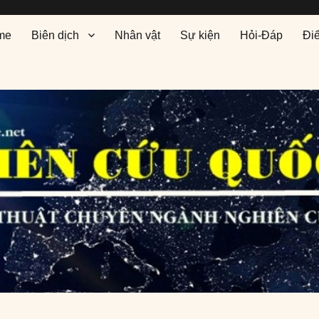
me
Biên dịch
Nhân vật
Sự kiện
Hỏi-Đáp
Đi