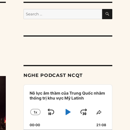
SEARCH
Search
for:
NGHE PODCAST NCQT
Audio
Player
Nỗ lực âm thầm của Trung Quốc nhằm
thống trị khu vực Mỹ Latinh
1
X
SKIP
PLAY
JUMP
CHANGE
SHARE
PLAYBACK
THIS
BACKWARD
PAUSE
FORWARD
00:00
RATE
21:08
EPISODE