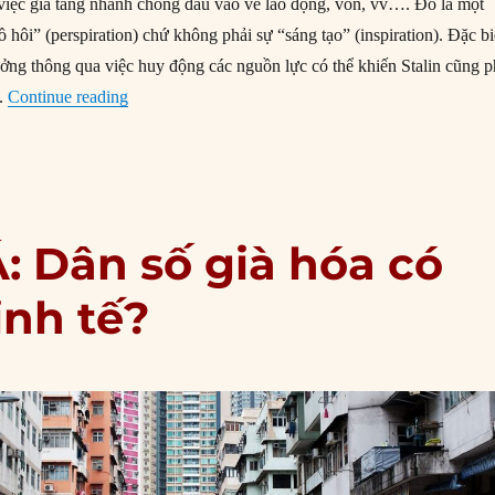
việc gia tăng nhanh chóng đầu vào về lao động, vốn, vv…. Đó là một
hôi” (perspiration) chứ không phải sự “sáng tạo” (inspiration). Đặc bi
ưởng thông qua việc huy động các nguồn lực có thể khiến Stalin cũng p
“Bốn con hổ châu Á: Tương lai nào đang đón chờ?”
t.
Continue reading
: Dân số già hóa có
inh tế?