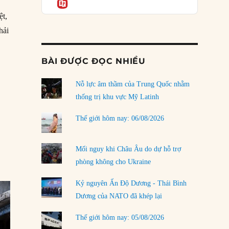
Informatio
03/08/2026
ệt,
Đặt cược vào thất bại: Các quỹ đầu tư mạo
hải
hiểm quốc gia và khía cạnh chính trị của vốn
rủi ro
02/08/2026
BÀI ĐƯỢC ĐỌC NHIỀU
Làm thế nào để kết thúc Chiến tranh Iran?
Nỗ lực âm thầm của Trung Quốc nhằm
01/08/2026
thống trị khu vực Mỹ Latinh
Chiến lược kế tiếp của Bắc Kinh ở Biển Đông
31/07/2026
Thế giới hôm nay: 06/08/2026
Trật tự thế giới mới: Các nước nhỏ sẽ luôn
phải chịu đựng?
Mối nguy khi Châu Âu do dự hỗ trợ
30/07/2026
phòng không cho Ukraine
Tập tìm cách chôn vùi bê bối chấn động vòng
Kỷ nguyên Ấn Độ Dương - Thái Bình
tròn thân cận của mình
Dương của NATO đã khép lại
29/07/2026
Thế giới hôm nay: 05/08/2026
LOAD MORE