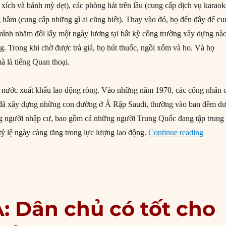
xích và bánh mỳ dẹt), các phòng hát trên lầu (cung cấp dịch vụ karaok
g hầm (cung cấp những gì ai cũng biết). Thay vào đó, họ đến đây để c
mình nhằm đổi lấy một ngày lương tại bất kỳ công trường xây dựng nà
g. Trong khi chờ được trả giá, họ hút thuốc, ngồi xổm và ho. Và họ
à là tiếng Quan thoại.
 nước xuất khẩu lao động ròng. Vào những năm 1970, các công nhân 
 đã xây dựng những con đường ở Ả Rập Saudi, thường vào ban đêm dư
 người nhập cư, bao gồm cả những người Trung Quốc đang tập trung 
“Bốn c
ỷ lệ ngày càng tăng trong lực lượng lao động.
Continue reading
: Dân chủ có tốt cho