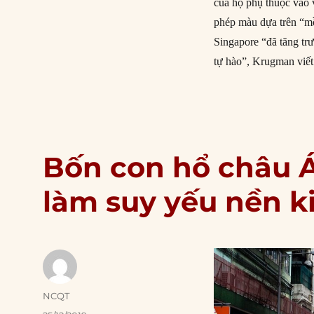
của họ phụ thuộc vào 
phép màu dựa trên “mồ 
Singapore “đã tăng tr
tự hào”, Krugman viế
Bốn con hổ châu Á
làm suy yếu nền k
Author
NCQT