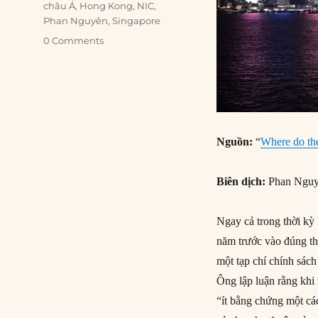
châu Á
,
Hong Kong
,
NIC
,
Phan Nguyên
,
Singapore
0 Comments
Nguồn:
“
Where do the
Biên dịch:
Phan Ngu
Ngay cả trong thời kỳ
năm trước vào đúng th
một tạp chí chính sác
Ông lập luận rằng khi
“ít bằng chứng một cá