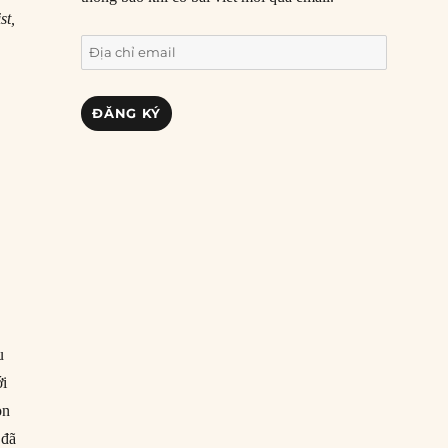
st,
Địa
chỉ
email
ĐĂNG KÝ
à
u
ới
òn
 đã