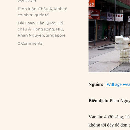
Posted
25/12/2019
on
Categories
Bình luận
,
Châu Á
,
Kinh tế
chính trị quốc tế
Tags
Đài Loan
,
Hàn Quốc
,
Hổ
châu Á
,
Hong Kong
,
NIC
,
Phan Nguyên
,
Singapore
0 Comments
Nguồn:
“
Will age wea
Biên dịch:
Phan Ngu
Vào lúc 4h30 sáng, hà
không tới đây để đón 