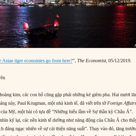
 Asian tiger economies go from here?
”,
The Economist,
05/12/2019.
yên
 hoàng kim, các con hổ cũng gặp phải những kẻ gièm pha. Hai mươi l
áng này, Paul Krugman, một nhà kinh tế, đã viết trên tờ
Foreign Affair
h của Mỹ, một bài có tựa đề “Những hiểu lầm về Sự thần kỳ Châu Á”.
 nhìn kỹ lại, các nền kinh tế dường như năng động của Châu Á cho thấ
ch đáng ngạc nhiên về sự cải thiện năng suất”. Thay vào đó, tăng trưở