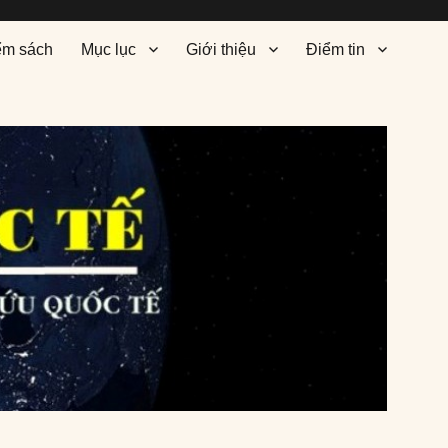
ểm sách
Mục lục
Giới thiệu
Điểm tin