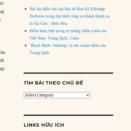
e)
Hai bài diễn văn của Đại sứ Hoa Kỳ Elbridge
ung
Durbrow trong dịp khởi công và khánh thành xa
o
lộ Sài Gòn – Biên Hòa
Điểm khác biệt trong tư tưởng chiến tranh của
Việt Nam, Trung Quốc, Cuba
‘Black Myth: Wukong’ và sức mạnh mềm của
của
Trung Quốc
ới
tại
on hổ châu Á: Dân số già hóa có làm suy yếu nền kinh tế?”
TÌM BÀI THEO CHỦ ĐỀ
Tìm
bài
theo
chủ
đề
LINKS HỮU ÍCH