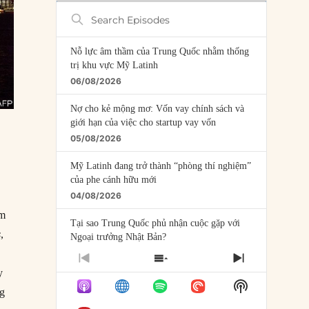
Search
Episodes
Nỗ lực âm thầm của Trung Quốc nhằm thống
trị khu vực Mỹ Latinh
06/08/2026
Nợ cho kẻ mộng mơ: Vốn vay chính sách và
giới hạn của việc cho startup vay vốn
05/08/2026
Mỹ Latinh đang trở thành “phòng thí nghiệm”
của phe cánh hữu mới
04/08/2026
ăm
Tại sao Trung Quốc phủ nhận cuộc gặp với
s
,
Ngoại trưởng Nhật Bản?
04/08/2026
PREVIOUS
SHOW
NEXT
y
EPISODE
EPISODES
EPISODE
Điểm mù chiến lược của Trump tại Thái Bình
Show
LIST
ng
Dương
Podcast