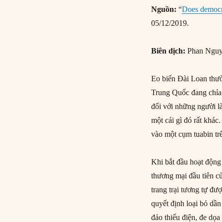
Nguồn:
“
Does democra
05/12/2019.
Biên dịch:
Phan Ngu
Eo biển Đài Loan thườ
Trung Quốc đang chỉa 
đối với những người là
một cái gì đó rất khác.
vào một cụm tuabin t
Khi bắt đầu hoạt động 
thương mại đầu tiên củ
trang trại tương tự đ
quyết định loại bỏ dầ
đảo thiếu điện, đe dọa