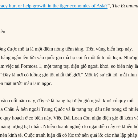
cy hurt or help growth in the tiger economies of Asia?
”,
The Economi
yên
ng được mô tả là một điểm nóng tiềm tàng. Trên vùng biển hẹp này,
hàng ngàn tên lửa vào quốc gia mà họ coi là một tỉnh nổi loạn. Nhưng
m việc tại Formosa 1, một trang trại điện gió ngoài khơi, eo biển này l
 “Đây là nơi có luồng gió tốt nhất thế giới.” Một kỹ sư cất lời, mắt nhìn
rên mặt nước màu lam ngọc.
vào cuối năm nay, đây sẽ là trang trại điện gió ngoài khơi có quy mô
a Châu Á bên ngoài Trung Quốc và là trang trại đầu tiên trong số nhiề
ược quy hoạch ở eo biển này. Việc Đài Loan đón nhận điện gió đi kèm v
n năng lượng hạt nhân. Nhiều doanh nghiệp lo ngại điều này sẽ khiến h
 nền kinh tế. Cuộc tranh luận đã có lúc trở nên quá lố: các nhà lập pháp