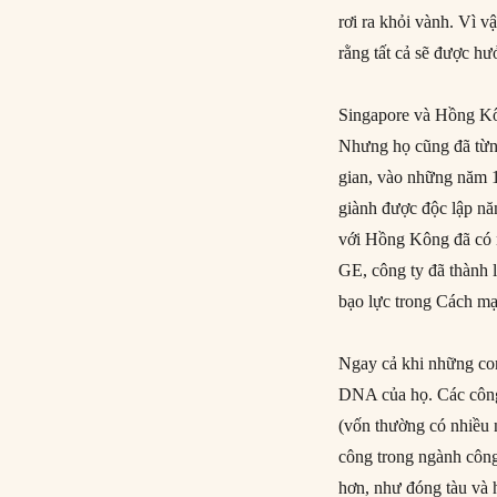
rơi ra khỏi vành. Vì v
rằng tất cả sẽ được h
Singapore và Hồng Kô
Nhưng họ cũng đã từng
gian, vào những năm 1
giành được độc lập nă
với Hồng Kông đã có n
GE, công ty đã thành 
bạo lực trong Cách m
Ngay cả khi những con
DNA của họ. Các công t
(vốn thường có nhiều 
công trong ngành công
hơn, như đóng tàu và 