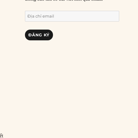
Địa
chỉ
email
ĐĂNG KÝ
ết