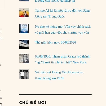
Dương của NATO đã khép lại
Tại sao AI lại là một rủi ro đối với Đảng
Cộng sản Trung Quốc
.
Nợ cho kẻ mộng mơ: Vốn vay chính sách
á
và giới hạn của việc cho startup vay vốn
ho
Thế giới hôm nay: 05/08/2026
06/08/1930: Thẩm phán Crater trở thành
“người mất tích bí ẩn nhất” New York
i
Về nhân vật Hoàng Văn Hoan và vụ
thanh trừng sau 1979
c
ận
CHỦ ĐỀ MỚI
bị