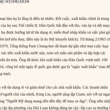
ay: 07/08/2026
ại làm họ lo lắng là điều tự nhiên. Rốt cuộc, xuất khẩu chính là trung
 của họ sau Thế chiến II. Hàn Quốc bắt đầu với tôn, ván ép và dệt may
 họ được hưởng lợi từ tín dụng rẻ, miễn thuế nhập khẩu và việc phá gi
 (trớ trêu thay, điều này là do Mỹ khuyến khích). Từ tháng 2/1965 c
m 1979, Tổng thống Park Chung-hee đã tham dự gần như mọi cuộc họp
 xúc tiến xuất khẩu nước này, xem xét mẫu sản phẩm và tập hợp các
 bữa ăn trưa. Ông đã khóc khi xuất khẩu của Hàn Quốc vượt mức 100
64, công bố một ngày lễ quốc gia được gọi là “ngày xuất khẩu” (sau đổ
g mại).
 với tín dụng rẻ và giảm thuế cho các nhà xuất khẩu. Các doanh nhân
hớ người chú của mình, King Liu, người sáng lập Giant, nói với sự ngạ
ằng “Người Mỹ đang mang tiền đến đây để mua xe đạp”. Ông sớm nh
g cấp địa phương của Đài Loan không đáng tin cậy: lốp cao su thường 