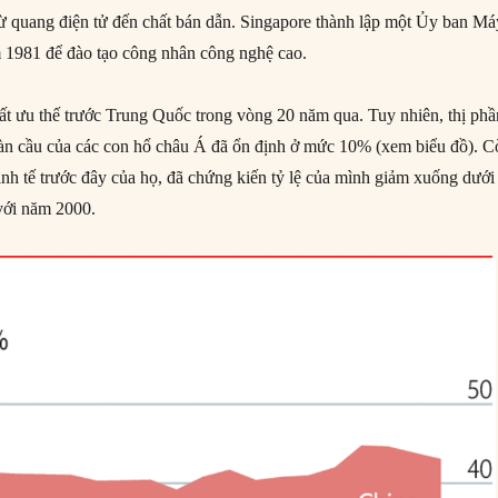
 từ quang điện tử đến chất bán dẫn. Singapore thành lập một Ủy ban Má
 1981 để đào tạo công nhân công nghệ cao.
mất ưu thế trước Trung Quốc trong vòng 20 năm qua. Tuy nhiên, thị phầ
àn cầu của các con hổ châu Á đã ổn định ở mức 10% (xem biểu đồ). C
h tế trước đây của họ, đã chứng kiến ​​tỷ lệ của mình giảm xuống dưới
với năm 2000.