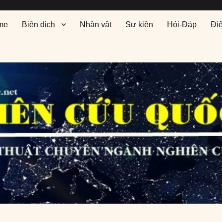
me
Biên dịch
Nhân vật
Sự kiện
Hỏi-Đáp
Đi