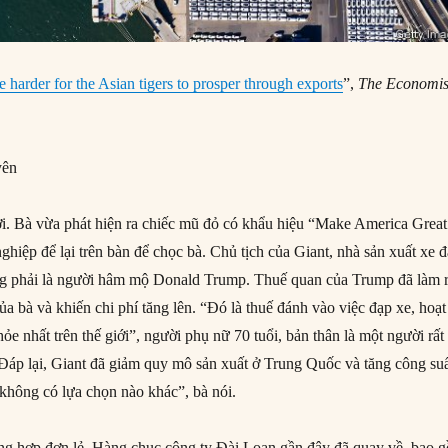
e harder for the Asian tigers to prosper through exports
”,
The Economis
yên
i. Bà vừa phát hiện ra chiếc mũ đỏ có khẩu hiệu “Make America Great
hiệp để lại trên bàn để chọc bà. Chủ tịch của Giant, nhà sản xuất xe 
ông phải là người hâm mộ Donald Trump. Thuế quan của Trump đã làm 
a bà và khiến chi phí tăng lên. “Đó là thuế đánh vào việc đạp xe, hoạt
ỏe nhất trên thế giới”, người phụ nữ 70 tuổi, bản thân là một người rất
. Đáp lại, Giant đã giảm quy mô sản xuất ở Trung Quốc và tăng công suấ
không có lựa chọn nào khác”, bà nói.
ng hợp đơn lẻ. Hàng chục công ty Đài Loan gần đây đã quay về, bao 