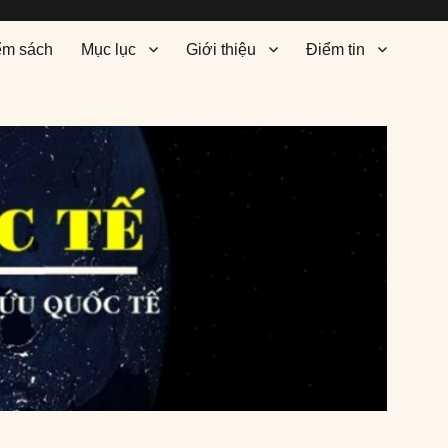
ểm sách
Mục lục
Giới thiệu
Điểm tin