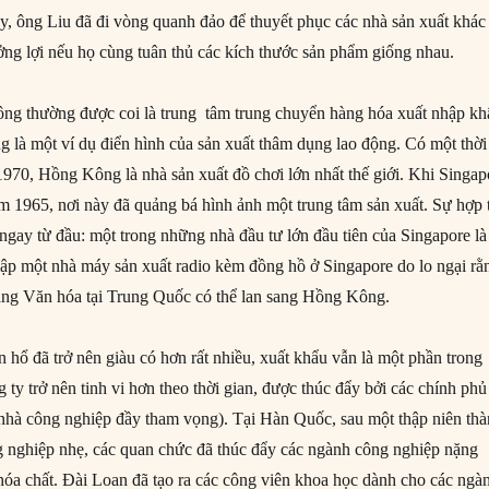
ậy, ông Liu đã đi vòng quanh đảo để thuyết phục các nhà sản xuất khác
ưởng lợi nếu họ cùng tuân thủ các kích thước sản phẩm giống nhau.
ng thường được coi là trung tâm trung chuyển hàng hóa xuất nhập kh
 là một ví dụ điển hình của sản xuất thâm dụng lao động. Có một thời
970, Hồng Kông là nhà sản xuất đồ chơi lớn nhất thế giới. Khi Singap
m 1965, nơi này đã quảng bá hình ảnh một trung tâm sản xuất. Sự hợp 
gay từ đầu: một trong những nhà đầu tư lớn đầu tiên của Singapore là
lập một nhà máy sản xuất radio kèm đồng hồ ở Singapore do lo ngại rằ
ạng Văn hóa tại Trung Quốc có thể lan sang Hồng Kông.
 hổ đã trở nên giàu có hơn rất nhiều, xuất khẩu vẫn là một phần trong
y trở nên tinh vi hơn theo thời gian, được thúc đẩy bởi các chính phủ
nhà công nghiệp đầy tham vọng). Tại Hàn Quốc, sau một thập niên th
 nghiệp nhẹ, các quan chức đã thúc đẩy các ngành công nghiệp nặng
hóa chất. Đài Loan đã tạo ra các công viên khoa học dành cho các ngà