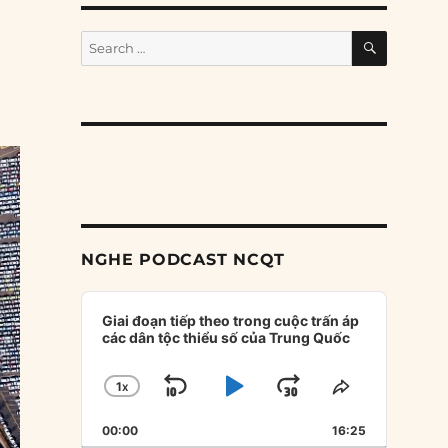
SEARCH
Search
for:
NGHE PODCAST NCQT
Audio
Player
Giai đoạn tiếp theo trong cuộc trấn áp
các dân tộc thiểu số của Trung Quốc
1
X
SKIP
PLAY
JUMP
CHANGE
SHARE
PLAYBACK
THIS
BACKWARD
PAUSE
FORWARD
00:00
RATE
16:25
EPISODE