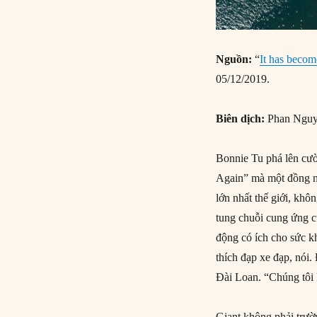
Nguồn:
“
It has becom
05/12/2019.
Biên dịch:
Phan Ngu
Bonnie Tu phá lên cườ
Again” mà một đồng ng
lớn nhất thế giới, kh
tung chuỗi cung ứng củ
động có ích cho sức kh
thích đạp xe đạp, nói
Đài Loan. “Chúng tôi 
Giant không phải trườ