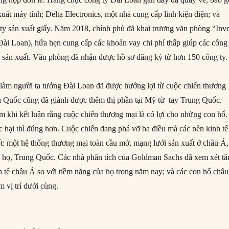
ất máy tính; Delta Electronics, một nhà cung cấp linh kiện điện; và
y sản xuất giấy. Năm 2018, chính phủ đã khai trương văn phòng “Inve
ài Loan), hứa hẹn cung cấp các khoản vay chi phí thấp giúp các công
dời sản xuất. Văn phòng đã nhận được hồ sơ đăng ký từ hơn 150 công ty.
ể làm người ta tưởng Đài Loan đã được hưởng lợi từ cuộc chiến thương
n Quốc cũng đã giành được thêm thị phần tại Mỹ từ tay Trung Quốc.
m khi kết luận rằng cuộc chiến thương mại là có lợi cho những con hổ.
c hại thì đúng hơn. Cuộc chiến đang phá vỡ ba điều mà các nền kinh tế
ết: một hệ thống thương mại toàn cầu mở, mạng lưới sản xuất ở châu Á,
ủa họ, Trung Quốc. Các nhà phân tích của Goldman Sachs đã xem xét t
h tế châu Á so với tiềm năng của họ trong năm nay; và các con hổ châ
 vị trí dưới cùng.