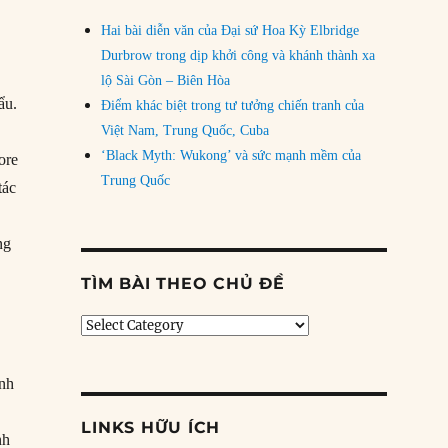
Hai bài diễn văn của Đại sứ Hoa Kỳ Elbridge
Durbrow trong dịp khởi công và khánh thành xa
lộ Sài Gòn – Biên Hòa
ẩu.
Điểm khác biệt trong tư tưởng chiến tranh của
Việt Nam, Trung Quốc, Cuba
‘Black Myth: Wukong’ và sức mạnh mềm của
ore
Trung Quốc
tác
ng
TÌM BÀI THEO CHỦ ĐỀ
Tìm
bài
theo
ành
chủ
đề
LINKS HỮU ÍCH
nh