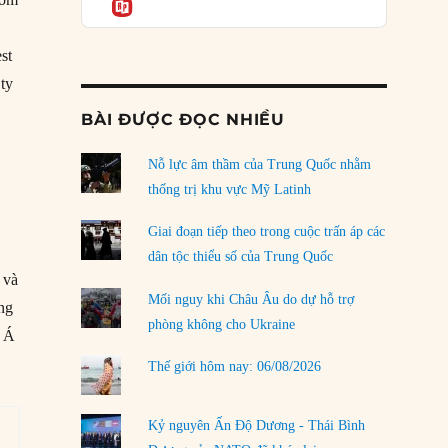
Informatio
04/08/2026
Điểm mù chiến lược của Trump tại Thái Bình
st
Dương
 ty
03/08/2026
BÀI ĐƯỢC ĐỌC NHIỀU
Đặt cược vào thất bại: Các quỹ đầu tư mạo
hiểm quốc gia và khía cạnh chính trị của vốn
rủi ro
Nỗ lực âm thầm của Trung Quốc nhằm
02/08/2026
thống trị khu vực Mỹ Latinh
Làm thế nào để kết thúc Chiến tranh Iran?
Giai đoạn tiếp theo trong cuộc trấn áp các
01/08/2026
dân tộc thiểu số của Trung Quốc
 và
Chiến lược kế tiếp của Bắc Kinh ở Biển Đông
Mối nguy khi Châu Âu do dự hỗ trợ
ăng
31/07/2026
phòng không cho Ukraine
u Á
Trật tự thế giới mới: Các nước nhỏ sẽ luôn
Thế giới hôm nay: 06/08/2026
phải chịu đựng?
30/07/2026
Kỷ nguyên Ấn Độ Dương - Thái Bình
LOAD MORE