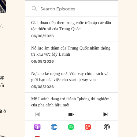
Search
Episodes
Giai đoạn tiếp theo trong cuộc trấn áp các dân
t,
tộc thiểu số của Trung Quốc
06/08/2026
Nỗ lực âm thầm của Trung Quốc nhằm thống
trị khu vực Mỹ Latinh
06/08/2026
Nợ cho kẻ mộng mơ: Vốn vay chính sách và
đạp
giới hạn của việc cho startup vay vốn
rối
05/08/2026
Mỹ Latinh đang trở thành “phòng thí nghiệm”
của phe cánh hữu mới
t ở
04/08/2026
PREVIOUS
SHOW
NEXT
EPISODE
EPISODES
EPISODE
Tại sao Trung Quốc phủ nhận cuộc gặp với
Show
LIST
Ngoại trưởng Nhật Bản?
Podcast
gồm