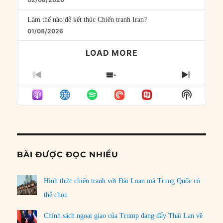
Làm thế nào để kết thúc Chiến tranh Iran?
01/08/2026
LOAD MORE
PREVIOUS
SHOW
NEXT
EPISODE
EPISODES
EPISO
Show
LIST
Podcast
Informat
BÀI ĐƯỢC ĐỌC NHIỀU
Hình thức chiến tranh với Đài Loan mà Trung Quốc có
thể chọn
Chính sách ngoại giao của Trump đang đẩy Thái Lan về