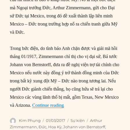
mà Ngoại trưởng Đức, Arthur Zimmermann, gửi cho Đại
sứ Đức tại Mexico, trong đó đề xuất thành lập liên minh
Mexico – Đức trong trường hợp nổ ra chiến tranh giữa Mỹ
và Đức.
Trong bức điện, do tình báo Anh chặn được và giải mã hồi
tháng 01/1917, Zimmermann chỉ thị cho vị đại sứ, Bá tước
Johann von Bernstorff, đưa ra đề nghị viện trợ tài chính cho
Mexico nếu nước này đồng ý trở thành đồng minh của Đức
trong bất kỳ xung đột Mỹ – Đức nào trong tương lai. Nếu
người Đức giành chiến thắng, họ cũng hứa sẽ trả lại cho
Mexico các vùng lãnh thổ bị mất, gồm Texas, New Mexico
“01/03/1917: ‘Bức điện Zimmerman
và Arizona.
Continue reading
Author
Posted
Categories
Tags
Kim Phụng
01/03/2017
Sự kiện
Arthur
on
Zimmermann
,
Đức
,
Hoa Kỳ
,
Johann von Bernstorff
,