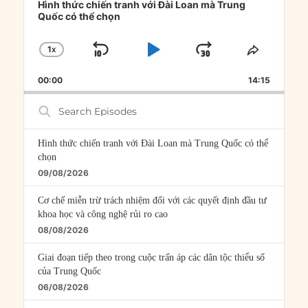
Player
Hình thức chiến tranh với Đài Loan mà Trung
Quốc có thể chọn
1
X
SKIP
PLAY
JUMP
CHANGE
SHARE
PLAYBACK
THIS
BACKWARD
PAUSE
FORWARD
00:00
RATE
14:15
EPISOD
Search
Episodes
Hình thức chiến tranh với Đài Loan mà Trung Quốc có thể
chọn
09/08/2026
Cơ chế miễn trừ trách nhiệm đối với các quyết định đầu tư
khoa học và công nghệ rủi ro cao
08/08/2026
Giai đoạn tiếp theo trong cuộc trấn áp các dân tộc thiểu số
của Trung Quốc
06/08/2026