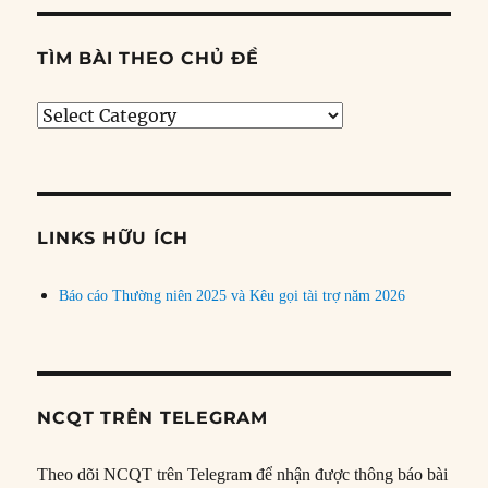
TÌM BÀI THEO CHỦ ĐỀ
Tìm
bài
theo
chủ
đề
LINKS HỮU ÍCH
Báo cáo Thường niên 2025 và Kêu gọi tài trợ năm 2026
NCQT TRÊN TELEGRAM
Theo dõi NCQT trên Telegram để nhận được thông báo bài