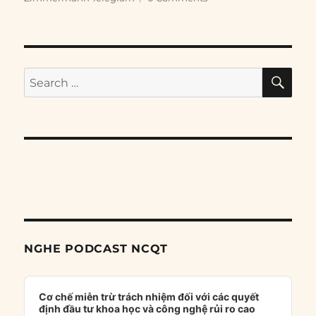
SE
Search
for:
NGHE PODCAST NCQT
Audio
Player
Cơ chế miễn trừ trách nhiệm đối với các quyết
định đầu tư khoa học và công nghệ rủi ro cao