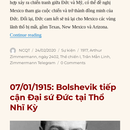
hợp xảy ra chiến tranh giữa Đức và Mỹ, có thể đề nghị
Mexico tham gia cuộc chiến và trở thành đồng minh của
Đức. Đổi lại, Đức cam kết sẽ trả lại cho Mexico các vùng
lãnh thổ bị mất, gồm Texas, New Mexico và Arizona.
“24/02/1917: Bức điện Zimmermann được chu
Continue reading
Author
Posted
Categories
Tags
NCQT
24/02/2020
Sự kiện
1917
,
Arthur
on
Zimmermann
,
ngày 2402
,
Thế chiến I
,
Trần Mẫn Linh
,
Zimmermann Telegram
0 Comments
07/01/1915: Bolshevik tiếp
cận Đại sứ Đức tại Thổ
Nhĩ Kỳ