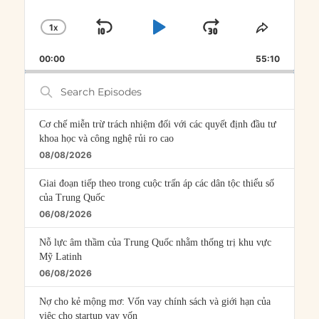
1
X
SKIP
PLAY
JUMP
CHANGE
SHARE
PLAYBACK
THIS
BACKWARD
PAUSE
FORWARD
00:00
RATE
55:10
EPISOD
Search
Episodes
Cơ chế miễn trừ trách nhiệm đối với các quyết định đầu tư
khoa học và công nghệ rủi ro cao
08/08/2026
Giai đoạn tiếp theo trong cuộc trấn áp các dân tộc thiểu số
của Trung Quốc
06/08/2026
Nỗ lực âm thầm của Trung Quốc nhằm thống trị khu vực
Mỹ Latinh
06/08/2026
Nợ cho kẻ mộng mơ: Vốn vay chính sách và giới hạn của
việc cho startup vay vốn