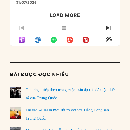
31/07/2026
LOAD MORE
PREVIOUS
SHOW
NEXT
EPISODE
EPISODES
EPISO
Show
LIST
Podcast
Informat
BÀI ĐƯỢC ĐỌC NHIỀU
Giai đoạn tiếp theo trong cuộc trấn áp các dân tộc thiểu
số của Trung Quốc
Tại sao AI lại là một rủi ro đối với Đảng Cộng sản
Trung Quốc