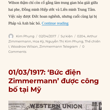
Wilson thậm chí còn cố gắng làm trung gian hòa giải giữa
hai phe, Đồng minh Hiệp ước và Liên minh Trung Tâm.
Việc này được Đức hoan nghênh, nhưng cuối cùng lại bị
“02/04/1917: Wilson yêu 
Pháp và Anh bác bỏ.
Continue reading
Author
Posted
Categories
Tags
Kim Phụng
02/04/2017
Sự kiện
0204
,
Arthur
on
Zimmermann
,
Hoa Kỳ
,
Nguyễn Thị Kim Phụng
,
Thế chiến
I
,
Woodrow Wilson
,
Zimmermann Telegram
0
Comments
01/03/1917: ‘Bức điện
Zimmermann’ được công
bố tại Mỹ