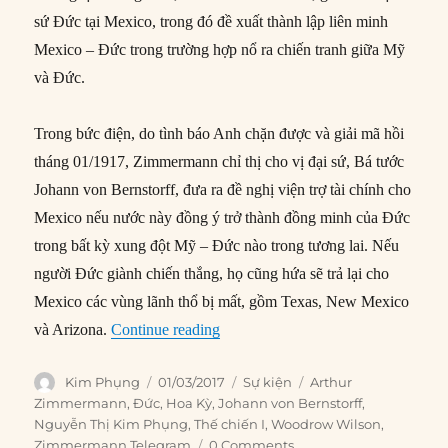
sứ Đức tại Mexico, trong đó đề xuất thành lập liên minh
Mexico – Đức trong trường hợp nổ ra chiến tranh giữa Mỹ
và Đức.
Trong bức điện, do tình báo Anh chặn được và giải mã hồi
tháng 01/1917, Zimmermann chỉ thị cho vị đại sứ, Bá tước
Johann von Bernstorff, đưa ra đề nghị viện trợ tài chính cho
Mexico nếu nước này đồng ý trở thành đồng minh của Đức
trong bất kỳ xung đột Mỹ – Đức nào trong tương lai. Nếu
người Đức giành chiến thắng, họ cũng hứa sẽ trả lại cho
Mexico các vùng lãnh thổ bị mất, gồm Texas, New Mexico
“01/03/1917: ‘Bức điện Zimmerman
và Arizona.
Continue reading
Author
Posted
Categories
Tags
Kim Phụng
01/03/2017
Sự kiện
Arthur
on
Zimmermann
,
Đức
,
Hoa Kỳ
,
Johann von Bernstorff
,
Nguyễn Thị Kim Phụng
,
Thế chiến I
,
Woodrow Wilson
,
Zimmermann Telegram
0 Comments