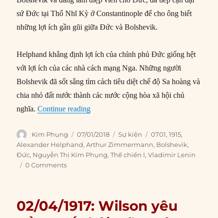
sứ Đức tại Thổ Nhĩ Kỳ ở Constantinople để cho ông biết
những lợi ích gần gũi giữa Đức và Bolshevik.
Helphand khẳng định lợi ích của chính phủ Đức giống hệt
với lợi ích của các nhà cách mạng Nga. Những người
Bolshevik đã sốt sắng tìm cách tiêu diệt chế độ Sa hoàng và
chia nhỏ đất nước thành các nước cộng hòa xã hội chủ
“07/01/1915: Bolshevik tiếp cận Đại sứ 
nghĩa.
Continue reading
Author
Posted
Categories
Tags
Kim Phụng
07/01/2018
Sự kiện
0701
,
1915
,
on
Alexander Helphand
,
Arthur Zimmermann
,
Bolshevik
,
Đức
,
Nguyễn Thị Kim Phụng
,
Thế chiến I
,
Vladimir Lenin
0 Comments
02/04/1917: Wilson yêu