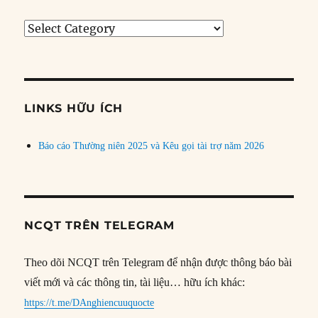
Tìm
bài
theo
chủ
đề
LINKS HỮU ÍCH
Báo cáo Thường niên 2025 và Kêu gọi tài trợ năm 2026
NCQT TRÊN TELEGRAM
Theo dõi NCQT trên Telegram để nhận được thông báo bài
viết mới và các thông tin, tài liệu… hữu ích khác:
https://t.me/DAnghiencuuquocte