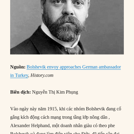
Nguồn:
Bolshevik envoy approaches German ambassador
in Turkey
,
History.com
Biên dịch:
Nguyễn Thị Kim Phụng
Vào ngày này năm 1915, khi các nhóm Bolshevik đang cố
gắng kích động cách mạng trong tầng lớp nông dân ,
Alexander Helphand, một doanh nhân giàu có theo phe
Bolshevik và đang làm điệp viên cho Đức, đã tiếp cận đại