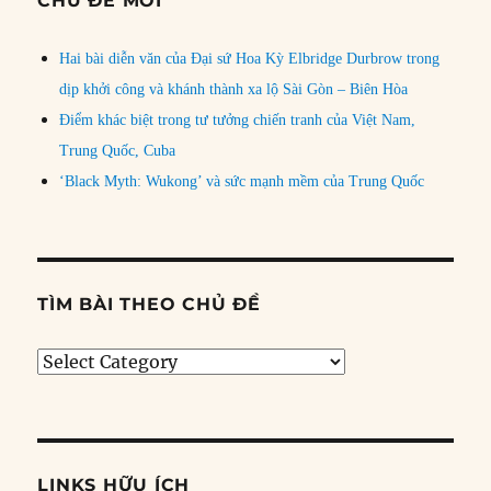
CHỦ ĐỀ MỚI
Hai bài diễn văn của Đại sứ Hoa Kỳ Elbridge Durbrow trong
dịp khởi công và khánh thành xa lộ Sài Gòn – Biên Hòa
Điểm khác biệt trong tư tưởng chiến tranh của Việt Nam,
Trung Quốc, Cuba
‘Black Myth: Wukong’ và sức mạnh mềm của Trung Quốc
TÌM BÀI THEO CHỦ ĐỀ
Tìm
bài
theo
chủ
đề
LINKS HỮU ÍCH