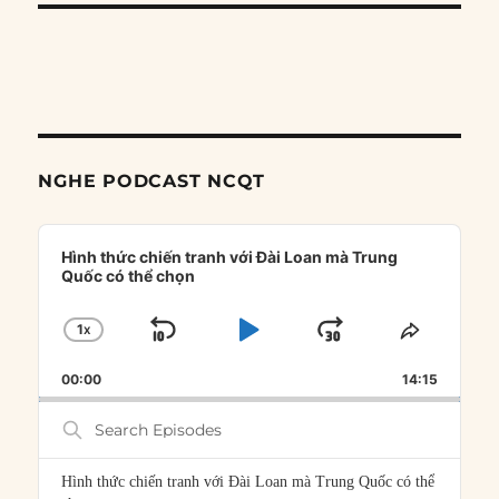
NGHE PODCAST NCQT
Audio
Player
Hình thức chiến tranh với Đài Loan mà Trung
Quốc có thể chọn
1
X
SKIP
PLAY
JUMP
CHANGE
SHARE
PLAYBACK
THIS
BACKWARD
PAUSE
FORWARD
00:00
RATE
14:15
EPISOD
Search
Episodes
Hình thức chiến tranh với Đài Loan mà Trung Quốc có thể