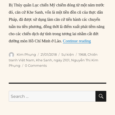
Bị Thủy quân Lục chiến Mỹ chiếm đóng từ một năm trước
đó, căn cứ Khe Sanh, vốn là một tiền đồn cũ của thực dân
Pháp, đã được sử dụng làm căn cứ tiến hành các chuyến
tuần tra tiền phương, đồng thời là điểm xuất phát tiềm năng
cho các chiến dịch dự tính trong tương lai nhằm cắt đứt
“21/01/1968: 
đường mòn Hồ Chí Minh ở Lào.
Continue reading
Author
Posted
Categories
Tags
Kim Phụng
21/01/2018
Sự kiện
1968
,
Chiến
on
tranh Việt Nam
,
Khe Sanh
,
ngày 2101
,
Nguyễn Thị Kim
Phụng
0 Comments
SE
Search
for: