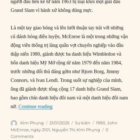
người đầu tiên kể từ năm 1963 bị loại khỏi một giải đấu
Grand Slam vì hành xử không đúng mực.
Là một tay giao bóng và lên lưới thuận tay trái với những
cú đánh bóng điêu luyện, McEnroe là một trong những vận
động viên thống trị làng quần vợt chuyên nghiệp vào đầu
thập niên 1980, giành được ba danh hiệu Wimbledon và
bốn danh hiệu Mỹ Mở rộng từ năm 1979 đến năm 1984,
trước những đối thủ đáng gờm như Bjorn Borg, Jimmy
Connors, và Ivan Lendl. Trong suốt sự nghiệp của mình,
ông đã giành được tổng cộng 17 danh hiệu Grand Slam,
bao gồm chín danh hiệu đôi nam và một danh hiệu đôi nam
“21/01/1990: McEnroe bị loại khỏi Giải Aus
nữ.
Continue reading
Author
Posted
Categories
Tags
Kim Phụng
21/01/2025
Sự kiện
1990
,
John
on
McEnroe
,
ngày 2101
,
Nguyễn Thị Kim Phụng
0
Comments