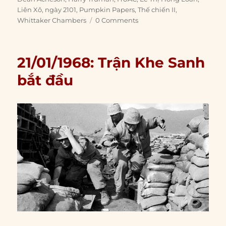
Liên Xô
,
ngày 2101
,
Pumpkin Papers
,
Thế chiến II
,
Whittaker Chambers
0 Comments
21/01/1968: Trận Khe Sanh
bắt đầu