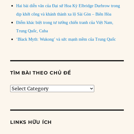
Hai bài diễn văn của Đại sứ Hoa Kỳ Elbridge Durbrow trong
dịp khởi công và khánh thành xa lộ Sài Gòn – Biên Hòa
Điểm khác biệt trong tư tưởng chiến tranh của Việt Nam,
Trung Quốc, Cuba
‘Black Myth: Wukong’ và sức mạnh mềm của Trung Quốc
TÌM BÀI THEO CHỦ ĐỀ
Tìm
bài
theo
chủ
đề
LINKS HỮU ÍCH