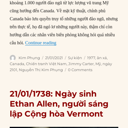
khoảng 1.000 người đào ngũ từ lực lượng vũ trang Mỹ
cũng hướng đến Canada. Về mặt kỹ thuật, chính phủ
Canada bảo lưu quyền truy tố những người đào ngũ, nhưng
trên thực tế, họ đã ngó lơ những người này, thậm chí còn
hướng dẫn các nhân viên biên phòng không hỏi quá nhiều
“21/01/1977: Tổng thống Carter ân xá 
câu hỏi.
Continue reading
Author
Posted
Categories
Tags
Kim Phụng
21/01/2021
Sự kiện
1977
,
ân xá
,
on
Canada
,
Chiến tranh Việt Nam
,
Jimmy Carter
,
Mỹ
,
ngày
2101
,
Nguyễn Thị Kim Phụng
0 Comments
21/01/1738: Ngày sinh
Ethan Allen, người sáng
lập Cộng hòa Vermont