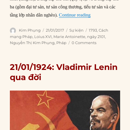
ba (gồm đại tư sản, tư sản công thương, tiểu tư sản và các
“21/01/1793: Vua Lo
tầng lớp nhân dân nghèo).
Continue reading
Author
Posted
Categories
Tags
Kim Phụng
21/01/2017
Sự kiện
1793
,
Cách
on
mạng Pháp
,
Loius XVI
,
Marie Antoinette
,
ngày 2101
,
Nguyễn Thị Kim Phụng
,
Pháp
0 Comments
21/01/1924: Vladimir Lenin
qua đời