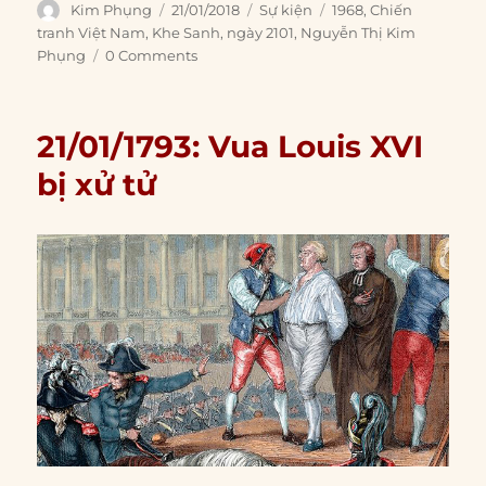
Author
Posted
Categories
Tags
Kim Phụng
21/01/2018
Sự kiện
1968
,
Chiến
on
tranh Việt Nam
,
Khe Sanh
,
ngày 2101
,
Nguyễn Thị Kim
Phụng
0 Comments
21/01/1793: Vua Louis XVI
bị xử tử