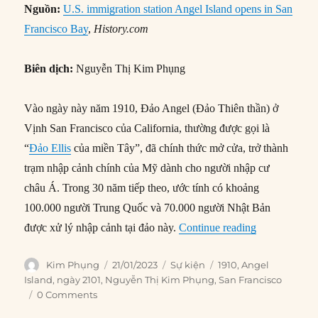
Nguồn:
U.S. immigration station Angel Island opens in San
Francisco Bay
,
History.com
Biên dịch:
Nguyễn Thị Kim Phụng
Vào ngày này năm 1910, Đảo Angel (Đảo Thiên thần) ở
Vịnh San Francisco của California, thường được gọi là
“
Đảo Ellis
của miền Tây”, đã chính thức mở cửa, trở thành
trạm nhập cảnh chính của Mỹ dành cho người nhập cư
châu Á. Trong 30 năm tiếp theo, ước tính có khoảng
100.000 người Trung Quốc và 70.000 người Nhật Bản
“21/01/1910:
được xử lý nhập cảnh tại đảo này.
Continue reading
Author
Posted
Categories
Tags
Kim Phụng
21/01/2023
Sự kiện
1910
,
Angel
on
Island
,
ngày 2101
,
Nguyễn Thị Kim Phụng
,
San Francisco
0 Comments