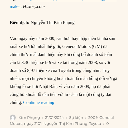
maker,
History.com
Biên dịch:
Nguyễn Thị Kim Phụng
Vào ngày này năm 2009, sau hơn bảy thập niên là nhà sản
xuất xe hơi lớn nhất thế giới, General Motors (GM) đã
chính thức mất danh hiệu này khi công bố doanh số toàn
cầu là 8,36 triệu xe hơi và xe tải trong năm 2008, so với
doanh số 8,97 triệu xe của Toyota trong cùng năm. Tuy
nhiên, mọi chuyện không hoàn toàn là màu hồng đối với gã
khổng lồ xe hơi Nhật Bản, vì vào năm 2009, họ đã phải
công bố khoản lỗ đầu tiên với tư cách là một công ty đại
“21/01/2009: Toyota trở thành nhà sản xu
chúng.
Continue reading
Author
Posted
Categories
Tags
Kim Phụng
21/01/2024
Sự kiện
2009
,
General
on
Motors
,
ngày 2101
,
Nguyễn Thị Kim Phụng
,
Toyota
0