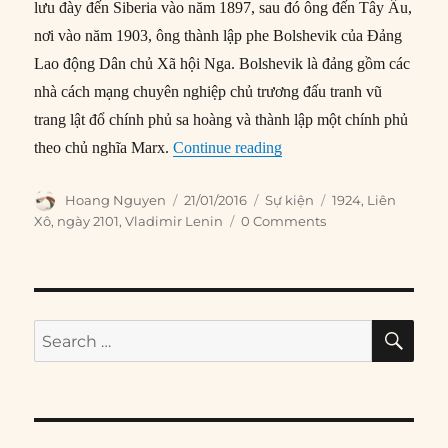
lưu đày đến Siberia vào năm 1897, sau đó ông đến Tây Âu,
nơi vào năm 1903, ông thành lập phe Bolshevik của Đảng
Lao động Dân chủ Xã hội Nga. Bolshevik là đảng gồm các
nhà cách mạng chuyên nghiệp chủ trương đấu tranh vũ
trang lật đổ chính phủ sa hoàng và thành lập một chính phủ
“21/01/1924: Vladimir Le
theo chủ nghĩa Marx.
Continue reading
Author
Posted
Categories
Tags
Hoang Nguyen
21/01/2016
Sự kiện
1924
,
Liên
on
Xô
,
ngày 2101
,
Vladimir Lenin
0 Comments
SE
Search
for: