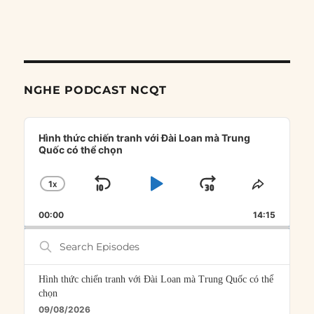
NGHE PODCAST NCQT
Audio
Player
Hình thức chiến tranh với Đài Loan mà Trung
Quốc có thể chọn
1
X
SKIP
PLAY
JUMP
CHANGE
SHARE
PLAYBACK
THIS
BACKWARD
PAUSE
FORWARD
00:00
RATE
14:15
EPISOD
Search
Episodes
Hình thức chiến tranh với Đài Loan mà Trung Quốc có thể
chọn
09/08/2026