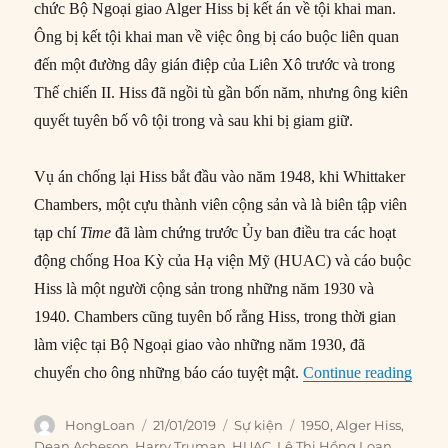
chức Bộ Ngoại giao Alger Hiss bị kết án về tội khai man.
Ông bị kết tội khai man về việc ông bị cáo buộc liên quan
đến một đường dây gián điệp của Liên Xô trước và trong
Thế chiến II. Hiss đã ngồi tù gần bốn năm, nhưng ông kiên
quyết tuyên bố vô tội trong và sau khi bị giam giữ.
Vụ án chống lại Hiss bắt đầu vào năm 1948, khi Whittaker
Chambers, một cựu thành viên cộng sản và là biên tập viên
tạp chí
Time
đã làm chứng trước Ủy ban điều tra các hoạt
động chống Hoa Kỳ của Hạ viện Mỹ (HUAC) và cáo buộc
Hiss là một người cộng sản trong những năm 1930 và
1940. Chambers cũng tuyên bố rằng Hiss, trong thời gian
làm việc tại Bộ Ngoại giao vào những năm 1930, đã
“21/0
chuyển cho ông những báo cáo tuyệt mật.
Continue reading
Author
Posted
Categories
Tags
HongLoan
21/01/2019
Sự kiện
1950
,
Alger Hiss
,
on
Dean Acheson
,
Harry Truman
,
HUAC
,
Lê Thị Hồng Loan
,