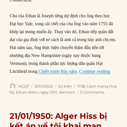
Cha của Ethan là Joseph từng dự định cho ông theo học
Đại học Yale, song cái chết của cha ông vào năm 1755 đã
khép lại mong muốn ấy. Thay vào đó, Ethan tiếp quản đất
đai của gia đình với tư cách là anh cả trong bảy anh chị em.
Hai năm sau, ông thực hiện chuyến thăm đầu tiên tới
nhượng địa New Hampshire (ngày nay thuộc bang
Vermont), trong thành phần lực lượng dân quân Hạt
“21/01/1
Litchfield trong
Chiến tranh Bảy năm
.
Continue reading
Author
Posted
Categories
Tags
NCQT
21/01/2020
Sự kiện
1738
,
Cách mạng Hoa
on
Kỳ
,
Ethan Allen
,
ngày 2101
,
Vermont
0 Comments
21/01/1950: Alger Hiss bị
kết án về tội khai man