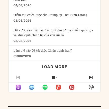
04/08/2026
Điểm mù chiến lược của Trump tại Thái Bình Dương
03/08/2026
Đặt cược vào thất bại: Các quỹ đầu tư mạo hiểm quốc gia
và khía cạnh chính trị của vốn rủi ro
02/08/2026
Làm thế nào để kết thúc Chiến tranh Iran?
01/08/2026
LOAD MORE
PREVIOUS
SHOW
NEXT
EPISODE
EPISODES
EPISO
Show
LIST
Podcast
Informat