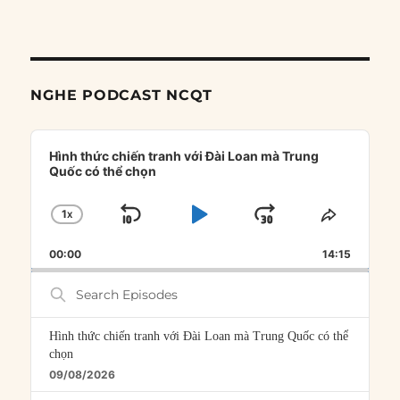
NGHE PODCAST NCQT
Audio
Player
Hình thức chiến tranh với Đài Loan mà Trung
Quốc có thể chọn
1
X
SKIP
PLAY
JUMP
CHANGE
SHARE
PLAYBACK
THIS
BACKWARD
PAUSE
FORWARD
00:00
RATE
14:15
EPISOD
Search
Episodes
Hình thức chiến tranh với Đài Loan mà Trung Quốc có thể
chọn
09/08/2026