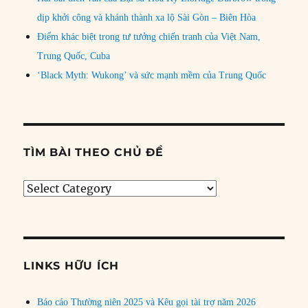
dịp khởi công và khánh thành xa lộ Sài Gòn – Biên Hòa
Điểm khác biệt trong tư tưởng chiến tranh của Việt Nam,
Trung Quốc, Cuba
‘Black Myth: Wukong’ và sức mạnh mềm của Trung Quốc
TÌM BÀI THEO CHỦ ĐỀ
Tìm
bài
theo
chủ
đề
LINKS HỮU ÍCH
Báo cáo Thường niên 2025 và Kêu gọi tài trợ năm 2026