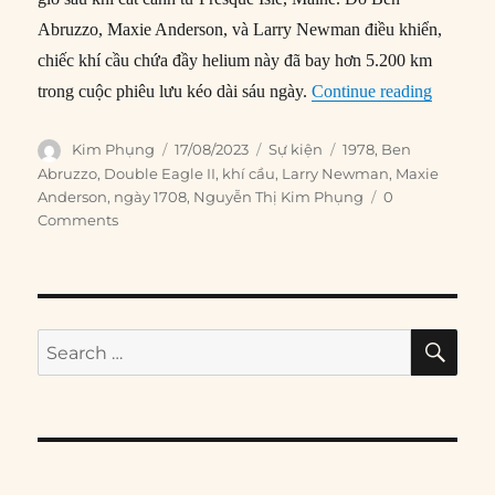
Abruzzo, Maxie Anderson, và Larry Newman điều khiển,
chiếc khí cầu chứa đầy helium này đã bay hơn 5.200 km
“17/08/1
trong cuộc phiêu lưu kéo dài sáu ngày.
Continue reading
Author
Posted
Categories
Tags
Kim Phụng
17/08/2023
Sự kiện
1978
,
Ben
on
Abruzzo
,
Double Eagle II
,
khí cầu
,
Larry Newman
,
Maxie
Anderson
,
ngày 1708
,
Nguyễn Thị Kim Phụng
0
Comments
SE
Search
for: