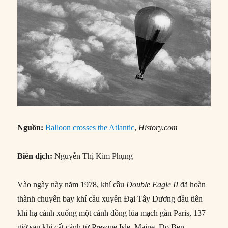
Nguồn:
Balloon crosses the Atlantic
,
History.com
Biên dịch:
Nguyễn Thị Kim Phụng
Vào ngày này năm 1978, khí cầu
Double Eagle II
đã hoàn
thành chuyến bay khí cầu xuyên Đại Tây Dương đầu tiên
khi hạ cánh xuống một cánh đồng lúa mạch gần Paris, 137
giờ sau khi cất cánh từ Presque Isle, Maine. Do Ben