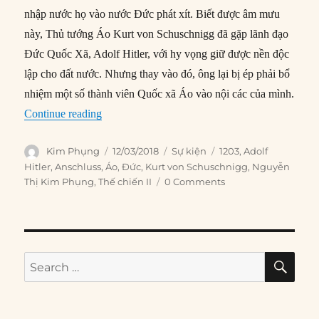
nhập nước họ vào nước Đức phát xít. Biết được âm mưu
này, Thủ tướng Áo Kurt von Schuschnigg đã gặp lãnh đạo
Đức Quốc Xã, Adolf Hitler, với hy vọng giữ được nền độc
lập cho đất nước. Nhưng thay vào đó, ông lại bị ép phải bổ
nhiệm một số thành viên Quốc xã Áo vào nội các của mình.
“12/03/1938: Đức sáp nhập Áo”
Continue reading
Author
Posted
Categories
Tags
Kim Phụng
12/03/2018
Sự kiện
1203
,
Adolf
on
Hitler
,
Anschluss
,
Áo
,
Đức
,
Kurt von Schuschnigg
,
Nguyễn
Thị Kim Phụng
,
Thế chiến II
0 Comments
SE
Search
for: