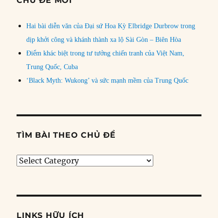
CHỦ ĐỀ MỚI
Hai bài diễn văn của Đại sứ Hoa Kỳ Elbridge Durbrow trong
dịp khởi công và khánh thành xa lộ Sài Gòn – Biên Hòa
Điểm khác biệt trong tư tưởng chiến tranh của Việt Nam,
Trung Quốc, Cuba
‘Black Myth: Wukong’ và sức mạnh mềm của Trung Quốc
TÌM BÀI THEO CHỦ ĐỀ
Tìm
bài
theo
chủ
đề
LINKS HỮU ÍCH