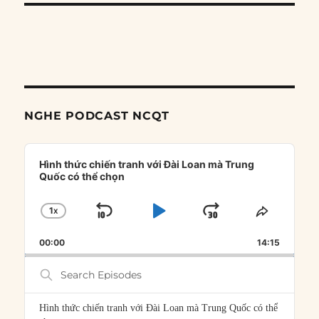
NGHE PODCAST NCQT
Audio
Player
Hình thức chiến tranh với Đài Loan mà Trung
Quốc có thể chọn
1
X
SKIP
PLAY
JUMP
CHANGE
SHARE
PLAYBACK
THIS
BACKWARD
PAUSE
FORWARD
00:00
RATE
14:15
EPISOD
Search
Episodes
Hình thức chiến tranh với Đài Loan mà Trung Quốc có thể