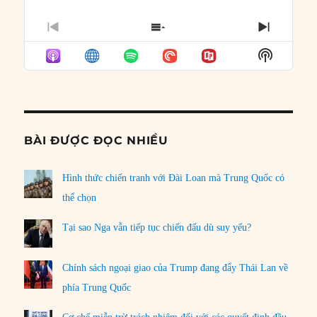
PREVIOUS
SHOW
NEXT
EPISODE
EPISODES
EPISO
Show
LIST
Podcast
Informat
BÀI ĐƯỢC ĐỌC NHIỀU
Hình thức chiến tranh với Đài Loan mà Trung Quốc có
thể chọn
Tại sao Nga vẫn tiếp tục chiến đấu dù suy yếu?
Chính sách ngoại giao của Trump đang đẩy Thái Lan về
phía Trung Quốc