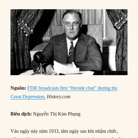
Nguồn:
FDR broadcasts first “fireside chat” during the
Great Depression,
History.com
Biên dịch:
Nguyễn Thị Kim Phụng
Vào ngày này năm 1933, tám ngày sau khi nhậm chức,