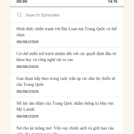
BACKWARD
PAUSE
FORWARD
00:00
RATE
14:15
EPISOD
Search
Episodes
Hình thức chiến tranh với Đài Loan mà Trung Quốc có thể
chọn
09/08/2026
Cơ chế miễn trừ trách nhiệm đối với các quyết định đầu tư
khoa học và công nghệ rủi ro cao
08/08/2026
Giai đoạn tiếp theo trong cuộc trấn áp các dân tộc thiểu số
của Trung Quốc
06/08/2026
Nỗ lực âm thầm của Trung Quốc nhằm thống trị khu vực
Mỹ Latinh
06/08/2026
Nợ cho kẻ mộng mơ: Vốn vay chính sách và giới hạn của