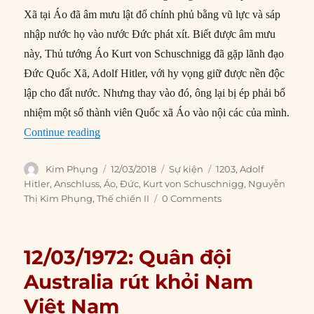
Xã tại Áo đã âm mưu lật đổ chính phủ bằng vũ lực và sáp
nhập nước họ vào nước Đức phát xít. Biết được âm mưu
này, Thủ tướng Áo Kurt von Schuschnigg đã gặp lãnh đạo
Đức Quốc Xã, Adolf Hitler, với hy vọng giữ được nền độc
lập cho đất nước. Nhưng thay vào đó, ông lại bị ép phải bổ
nhiệm một số thành viên Quốc xã Áo vào nội các của mình.
“12/03/1938: Đức sáp nhập Áo”
Continue reading
Author
Posted
Categories
Tags
Kim Phụng
12/03/2018
Sự kiện
1203
,
Adolf
on
Hitler
,
Anschluss
,
Áo
,
Đức
,
Kurt von Schuschnigg
,
Nguyễn
Thị Kim Phụng
,
Thế chiến II
0 Comments
12/03/1972: Quân đội
Australia rút khỏi Nam
Việt Nam