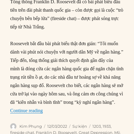
Tổng thống Franklin D. Roosevelt đã có bài phát biểu đầu
tiên trên đài phát thanh quốc gia – còn được gọi là cuộc “trò
chuyện bên bếp lửa” (fireside chat) – được phát sóng trực
tiếp từ Nhà Trắng.
Roosevelt bắt đầu bài phát biểu thật đơn giản: “Tôi muốn
dành vài phút nói chuyện với người dân Mỹ về ngân hàng.”
Tiếp đến, tổng thống giải thích quyết định gần đây của
mình là đóng cửa các ngân hàng quốc gia để ngăn chặn tình
trạng rút tiền ồ ạt, do các nhà đầu tư hoảng sợ về khả năng
ngân hàng sụp đổ. Roosevelt cho biết, các ngân hàng sẽ mở
cửa trở lại vào ngày hôm sau, và ông cảm ơn công chúng vì
đã “kiên nhẫn và bình tĩnh” trong “kỳ nghỉ ngân hàng”.
“12/03/1933: Roosevelt phát sóng chương trình 
Continue reading
Author
Posted
Categories
Tags
Kim Phụng
12/03/2022
Sự kiện
1203
,
1933
,
on
fireside chat
,
Franklin D. Roosevelt
,
Great Depression
,
Mỹ
,