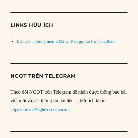
theo
chủ
đề
LINKS HỮU ÍCH
Báo cáo Thường niên 2025 và Kêu gọi tài trợ năm 2026
NCQT TRÊN TELEGRAM
Theo dõi NCQT trên Telegram để nhận được thông báo bài
viết mới và các thông tin, tài liệu… hữu ích khác:
https://t.me/DAnghiencuuquocte