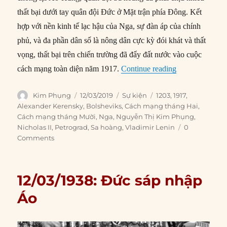
thất bại dưới tay quân đội Đức ở Mặt trận phía Đông. Kết
hợp với nền kinh tế lạc hậu của Nga, sự đàn áp của chính
phủ, và đa phần dân số là nông dân cực kỳ đói khát và thất
vọng, thất bại trên chiến trường đã đẩy đất nước vào cuộc
“12/03/1917: Q
cách mạng toàn diện năm 1917.
Continue reading
Author
Posted
Categories
Tags
Kim Phụng
12/03/2019
Sự kiện
1203
,
1917
,
on
Alexander Kerensky
,
Bolsheviks
,
Cách mạng tháng Hai
,
Cách mạng tháng Mười
,
Nga
,
Nguyễn Thị Kim Phụng
,
Nicholas II
,
Petrograd
,
Sa hoàng
,
Vladimir Lenin
0
Comments
12/03/1938: Đức sáp nhập
Áo