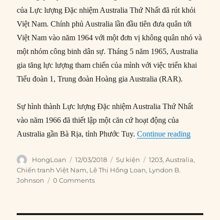
của Lực lượng Đặc nhiệm Australia Thứ Nhất đã rút khỏi
Việt Nam. Chính phủ Australia lần đầu tiên đưa quân tới
Việt Nam vào năm 1964 với một đơn vị không quân nhỏ và
một nhóm công binh dân sự. Tháng 5 năm 1965, Australia
gia tăng lực lượng tham chiến của mình với việc triển khai
Tiểu đoàn 1, Trung đoàn Hoàng gia Australia (RAR).
Sự hình thành Lực lượng Đặc nhiệm Australia Thứ Nhất
vào năm 1966 đã thiết lập một căn cứ hoạt động của
“12/03/1
Australia gần Bà Rịa, tỉnh Phước Tuy.
Continue reading
Author
Posted
Categories
Tags
HongLoan
12/03/2018
Sự kiện
1203
,
Australia
,
on
Chiến tranh Việt Nam
,
Lê Thị Hồng Loan
,
Lyndon B.
Johnson
0 Comments