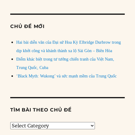
CHỦ ĐỀ MỚI
Hai bài diễn văn của Đại sứ Hoa Kỳ Elbridge Durbrow trong
dịp khởi công và khánh thành xa lộ Sài Gòn – Biên Hòa
Điểm khác biệt trong tư tưởng chiến tranh của Việt Nam,
Trung Quốc, Cuba
‘Black Myth: Wukong’ và sức mạnh mềm của Trung Quốc
TÌM BÀI THEO CHỦ ĐỀ
Tìm
bài