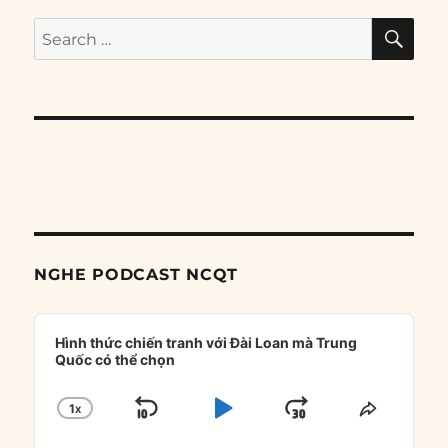
SE
Search
for:
NGHE PODCAST NCQT
Audio
Player
Hình thức chiến tranh với Đài Loan mà Trung
Quốc có thể chọn
1
X
SKIP
PLAY
JUMP
CHANGE
SHARE
PLAYBACK
THIS