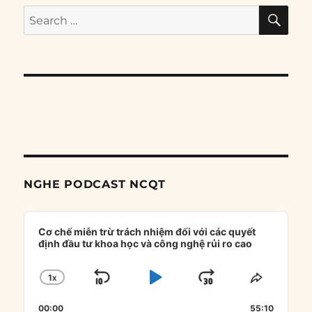
SE
Search
for:
NGHE PODCAST NCQT
Audio
Player
Cơ chế miễn trừ trách nhiệm đối với các quyết
định đầu tư khoa học và công nghệ rủi ro cao
1
X
SKIP
PLAY
JUMP
CHANGE
SHARE
PLAYBACK
THIS
BACKWARD
PAUSE
FORWARD
00:00
RATE
55:10
EPISOD