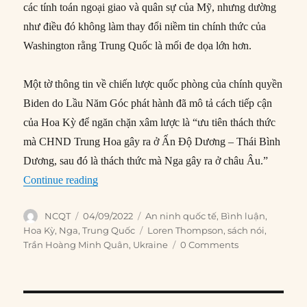
các tính toán ngoại giao và quân sự của Mỹ, nhưng dường
như điều đó không làm thay đổi niềm tin chính thức của
Washington rằng Trung Quốc là mối đe dọa lớn hơn.
Một tờ thông tin về chiến lược quốc phòng của chính quyền
Biden do Lầu Năm Góc phát hành đã mô tả cách tiếp cận
của Hoa Kỳ để ngăn chặn xâm lược là “ưu tiên thách thức
mà CHND Trung Hoa gây ra ở Ấn Độ Dương – Thái Bình
Dương, sau đó là thách thức mà Nga gây ra ở châu Âu.”
“Tại sao Mỹ nên cân nhắc lại chính sách xoay t
Continue reading
Author
Posted
Categories
NCQT
04/09/2022
An ninh quốc tế
,
Bình luận
,
on
Tags
Hoa Kỳ
,
Nga
,
Trung Quốc
Loren Thompson
,
sách nói
,
Trần Hoàng Minh Quân
,
Ukraine
0 Comments