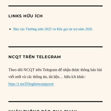
theo
chủ
đề
LINKS HỮU ÍCH
Báo cáo Thường niên 2025 và Kêu gọi tài trợ năm 2026
NCQT TRÊN TELEGRAM
Theo dõi NCQT trên Telegram để nhận được thông báo bài
viết mới và các thông tin, tài liệu… hữu ích khác:
https://t.me/DAnghiencuuquocte