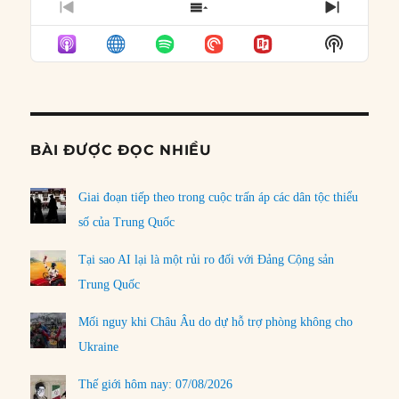
PREVIOUS
SHOW
NEXT
EPISODE
EPISODES
EPISO
Show
LIST
Podcast
Informat
BÀI ĐƯỢC ĐỌC NHIỀU
Giai đoạn tiếp theo trong cuộc trấn áp các dân tộc thiểu
số của Trung Quốc
Tại sao AI lại là một rủi ro đối với Đảng Cộng sản
Trung Quốc
Mối nguy khi Châu Âu do dự hỗ trợ phòng không cho
Ukraine
Thế giới hôm nay: 07/08/2026