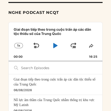
NGHE PODCAST NCQT
Audio
Player
Giai đoạn tiếp theo trong cuộc trấn áp các dân
tộc thiểu số của Trung Quốc
1
X
SKIP
PLAY
JUMP
CHANGE
SHARE
PLAYBACK
THIS
BACKWARD
PAUSE
FORWARD
00:00
RATE
16:25
EPISOD
Search
Episodes
Giai đoạn tiếp theo trong cuộc trấn áp các dân tộc thiểu số
của Trung Quốc
06/08/2026
Nỗ lực âm thầm của Trung Quốc nhằm thống trị khu vực
Mỹ Latinh
06/08/2026