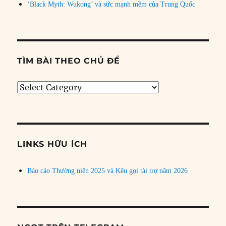
‘Black Myth: Wukong’ và sức mạnh mềm của Trung Quốc
TÌM BÀI THEO CHỦ ĐỀ
Tìm
bài
theo
chủ
đề
LINKS HỮU ÍCH
Báo cáo Thường niên 2025 và Kêu gọi tài trợ năm 2026