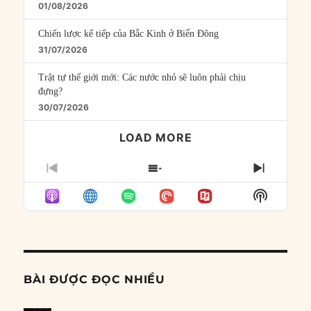
01/08/2026
Chiến lược kế tiếp của Bắc Kinh ở Biển Đông
31/07/2026
Trật tự thế giới mới: Các nước nhỏ sẽ luôn phải chịu
đựng?
30/07/2026
LOAD MORE
PREVIOUS
SHOW
NEXT
EPISODE
EPISODES
EPISO
Show
LIST
Podcast
Informat
BÀI ĐƯỢC ĐỌC NHIỀU