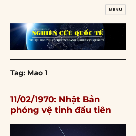
MENU
Nghiên cứu quốc tế
Tag:
Mao 1
11/02/1970: Nhật Bản
phóng vệ tinh đầu tiên