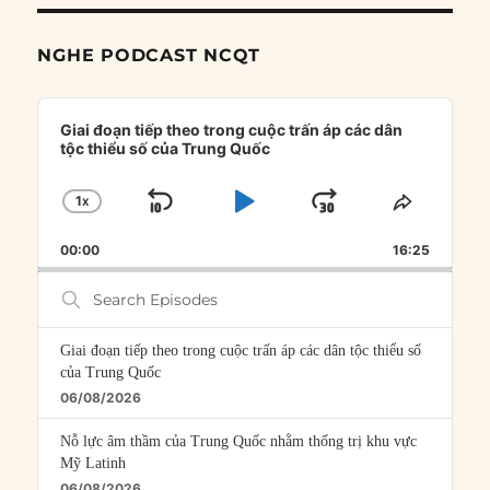
NGHE PODCAST NCQT
Audio
Player
Giai đoạn tiếp theo trong cuộc trấn áp các dân
tộc thiểu số của Trung Quốc
1
X
SKIP
PLAY
JUMP
CHANGE
SHARE
PLAYBACK
THIS
BACKWARD
PAUSE
FORWARD
00:00
RATE
16:25
EPISOD
Search
Episodes
Giai đoạn tiếp theo trong cuộc trấn áp các dân tộc thiểu số
của Trung Quốc
06/08/2026
Nỗ lực âm thầm của Trung Quốc nhằm thống trị khu vực
Mỹ Latinh
06/08/2026