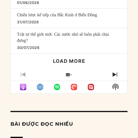
01/08/2026
Chiến lược kế tiếp của Bắc Kinh ở Biển Đông
31/07/2026
Trật tự thế giới mới: Các nước nhỏ sẽ luôn phải chịu
đựng?
30/07/2026
LOAD MORE
PREVIOUS
SHOW
NEXT
EPISODE
EPISODES
EPISO
Show
LIST
Podcast
Informat
BÀI ĐƯỢC ĐỌC NHIỀU