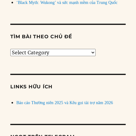
‘Black Myth: Wukong’ và sức mạnh mềm của Trung Quốc
TÌM BÀI THEO CHỦ ĐỀ
Tìm
bài
theo
chủ
đề
LINKS HỮU ÍCH
Báo cáo Thường niên 2025 và Kêu gọi tài trợ năm 2026