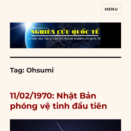
MENU
Nghiên cứu quốc tế
Tag:
Ohsumi
11/02/1970: Nhật Bản
phóng vệ tinh đầu tiên