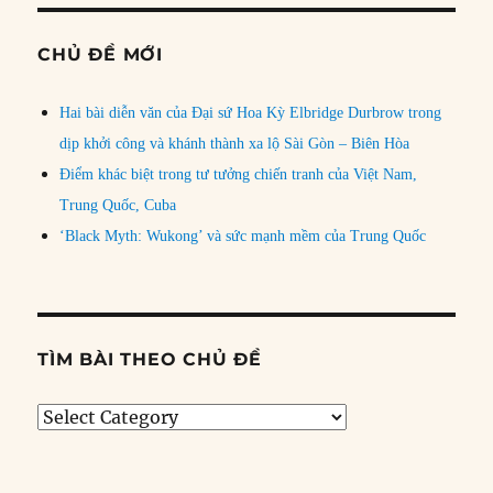
CHỦ ĐỀ MỚI
Hai bài diễn văn của Đại sứ Hoa Kỳ Elbridge Durbrow trong
dịp khởi công và khánh thành xa lộ Sài Gòn – Biên Hòa
Điểm khác biệt trong tư tưởng chiến tranh của Việt Nam,
Trung Quốc, Cuba
‘Black Myth: Wukong’ và sức mạnh mềm của Trung Quốc
TÌM BÀI THEO CHỦ ĐỀ
Tìm
bài
theo