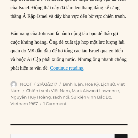
của Israel. Động thái này đã làm leo thang đáng kể căng
thẳng Ả Rập-Israel và đẩy khu vực đến bờ vực chiến tranh.
Bản năng của Johnson là hành động táo bạo để tháo gỡ
cuộc khủng hoảng. Ông đề xuất tập hợp một lực lượng hải
quân do Mỹ dẫn đầu để hộ tống các tàu Israel qua eo biển
và buộc Ai Cập phải xuống nước. Nhưng ông nhanh chóng
“Việt Nam 1967: Hệ lụy từ
phát hiện ra vấn đề.
Continue reading
Author
Posted
Categories
NCQT
21/03/2017
Bình luận
,
Hoa Kỳ
,
Lịch sử
,
Việt
on
Tags
Nam
Chiến tranh Việt Nam
,
Mark Atwood Lawrence
,
Nguyễn Huy Hoàng
,
sách nói
,
Sự kiện vịnh Bắc Bộ
,
Vietnam 1967
1 Comment
SE
Search