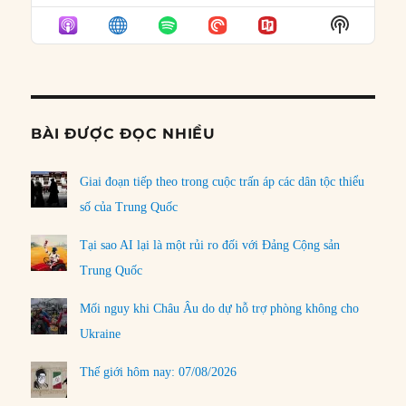
EPISODE
EPISODES
EPISO
Show
LIST
Podcast
Informat
BÀI ĐƯỢC ĐỌC NHIỀU
Giai đoạn tiếp theo trong cuộc trấn áp các dân tộc thiểu
số của Trung Quốc
Tại sao AI lại là một rủi ro đối với Đảng Cộng sản
Trung Quốc
Mối nguy khi Châu Âu do dự hỗ trợ phòng không cho
Ukraine
Thế giới hôm nay: 07/08/2026