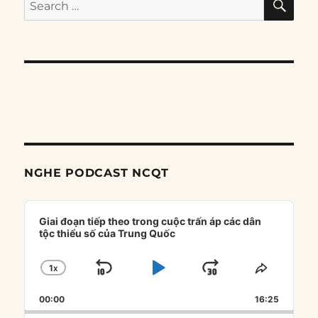
for:
NGHE PODCAST NCQT
Audio
Player
Giai đoạn tiếp theo trong cuộc trấn áp các dân
tộc thiểu số của Trung Quốc
1
X
SKIP
PLAY
JUMP
CHANGE
SHARE
PLAYBACK
THIS
BACKWARD
PAUSE
FORWARD
00:00
RATE
16:25
EPISOD