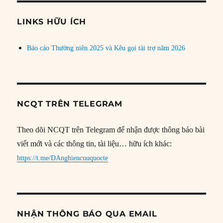
chủ
đề
LINKS HỮU ÍCH
Báo cáo Thường niên 2025 và Kêu gọi tài trợ năm 2026
NCQT TRÊN TELEGRAM
Theo dõi NCQT trên Telegram để nhận được thông báo bài
viết mới và các thông tin, tài liệu… hữu ích khác:
https://t.me/DAnghiencuuquocte
NHẬN THÔNG BÁO QUA EMAIL