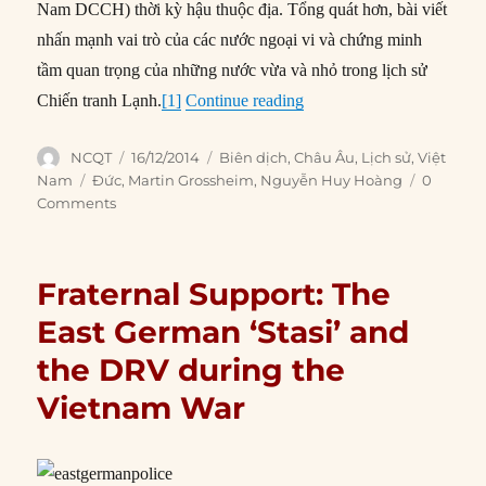
Nam DCCH) thời kỳ hậu thuộc địa. Tổng quát hơn, bài viết
nhấn mạnh vai trò của các nước ngoại vi và chứng minh
tầm quan trọng của những nước vừa và nhỏ trong lịch sử
“#232 – Hỗ trợ anh em: 
Chiến tranh Lạnh.
[1]
Continue reading
Author
Posted
Categories
NCQT
16/12/2014
Biên dịch
,
Châu Âu
,
Lịch sử
,
Việt
on
Tags
Nam
Đức
,
Martin Grossheim
,
Nguyễn Huy Hoàng
0
Comments
Fraternal Support: The
East German ‘Stasi’ and
the DRV during the
Vietnam War