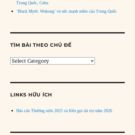
Trung Quốc, Cuba
‘Black Myth: Wukong’ và sức mạnh mềm của Trung Quốc
TÌM BÀI THEO CHỦ ĐỀ
Tìm
bài
theo
chủ
đề
LINKS HỮU ÍCH
Báo cáo Thường niên 2025 và Kêu gọi tài trợ năm 2026