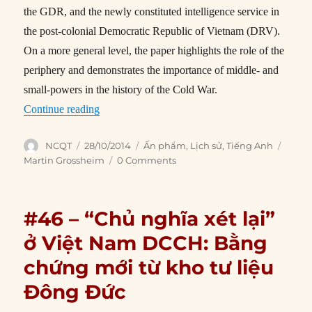
the GDR, and the newly constituted intelligence service in
the post-colonial Democratic Republic of Vietnam (DRV).
On a more general level, the paper highlights the role of the
periphery and demonstrates the importance of middle- and
small-powers in the history of the Cold War.
“Fraternal Support: The East German ‘Stasi’ a
Continue reading
Author
Posted
Categories
Tags
NCQT
28/10/2014
Ấn phẩm
,
Lịch sử
,
Tiếng Anh
on
Martin Grossheim
0 Comments
#46 – “Chủ nghĩa xét lại”
ở Việt Nam DCCH: Bằng
chứng mới từ kho tư liệu
Đông Đức