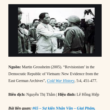
Nguồn:
Martin Grossheim (2005). “Revisionism’ in the
Democratic Republic of Vietnam: New Evidence from the
East German Archives”,
Cold War History
, 5:4, 451-477.
Biên dịch:
Nguyễn Thị Thắm |
Hiệu đính:
Lê Hồng Hiệp
Bài liên quan:
#65 – Sự kiện Nhân Văn – Giai Phẩm,