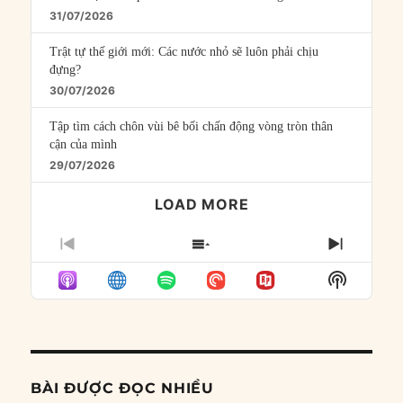
31/07/2026
Trật tự thế giới mới: Các nước nhỏ sẽ luôn phải chịu
đựng?
30/07/2026
Tập tìm cách chôn vùi bê bối chấn động vòng tròn thân
cận của mình
29/07/2026
LOAD MORE
PREVIOUS
SHOW
NEXT
EPISODE
EPISODES
EPISO
Show
LIST
Podcast
Informat
BÀI ĐƯỢC ĐỌC NHIỀU