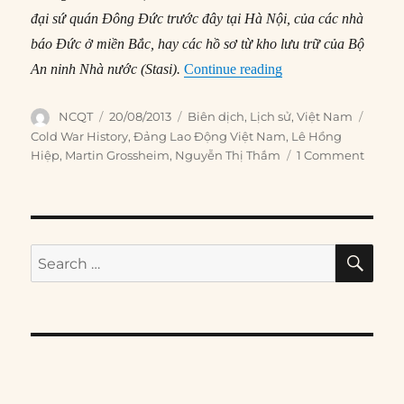
đại sứ quán Đông Đức trước đây tại Hà Nội, của các nhà
báo Đức ở miền Bắc, hay các hồ sơ từ kho lưu trữ của Bộ
“#46 – “Chủ nghĩa x
An ninh Nhà nước (Stasi).
Continue reading
Author
Posted
Categories
Tags
NCQT
20/08/2013
Biên dịch
,
Lịch sử
,
Việt Nam
on
Cold War History
,
Đảng Lao Động Việt Nam
,
Lê Hồng
Hiệp
,
Martin Grossheim
,
Nguyễn Thị Thắm
1 Comment
SE
Search
for: