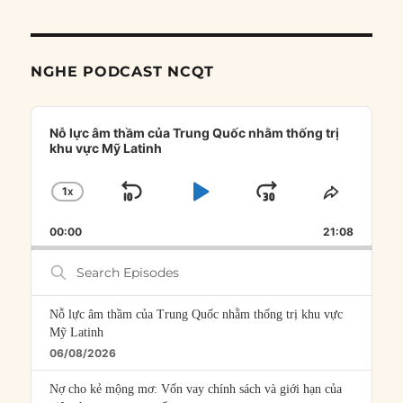
NGHE PODCAST NCQT
Audio
Player
Nỗ lực âm thầm của Trung Quốc nhằm thống trị
khu vực Mỹ Latinh
1
X
SKIP
PLAY
JUMP
CHANGE
SHARE
PLAYBACK
THIS
BACKWARD
PAUSE
FORWARD
00:00
RATE
21:08
EPISOD
Search
Episodes
Nỗ lực âm thầm của Trung Quốc nhằm thống trị khu vực
Mỹ Latinh
06/08/2026
Nợ cho kẻ mộng mơ: Vốn vay chính sách và giới hạn của