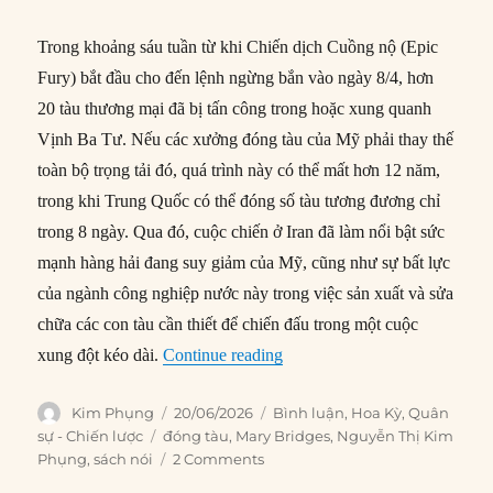
Trong khoảng sáu tuần từ khi Chiến dịch Cuồng nộ (Epic
Fury) bắt đầu cho đến lệnh ngừng bắn vào ngày 8/4, hơn
20 tàu thương mại đã bị tấn công trong hoặc xung quanh
Vịnh Ba Tư. Nếu các xưởng đóng tàu của Mỹ phải thay thế
toàn bộ trọng tải đó, quá trình này có thể mất hơn 12 năm,
trong khi Trung Quốc có thể đóng số tàu tương đương chỉ
trong 8 ngày. Qua đó, cuộc chiến ở Iran đã làm nổi bật sức
mạnh hàng hải đang suy giảm của Mỹ, cũng như sự bất lực
của ngành công nghiệp nước này trong việc sản xuất và sửa
chữa các con tàu cần thiết để chiến đấu trong một cuộc
“‘Bàn tay Vô hình’ sẽ không 
xung đột kéo dài.
Continue reading
Author
Posted
Categories
Kim Phụng
20/06/2026
Bình luận
,
Hoa Kỳ
,
Quân
on
Tags
sự - Chiến lược
đóng tàu
,
Mary Bridges
,
Nguyễn Thị Kim
Phụng
,
sách nói
2 Comments