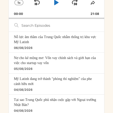
1
X
SKIP
PLAY
JUMP
CHANGE
SHARE
PLAYBACK
THIS
BACKWARD
PAUSE
FORWARD
00:00
RATE
21:08
EPISOD
Search
Episodes
Nỗ lực âm thầm của Trung Quốc nhằm thống trị khu vực
Mỹ Latinh
06/08/2026
Nợ cho kẻ mộng mơ: Vốn vay chính sách và giới hạn của
việc cho startup vay vốn
05/08/2026
Mỹ Latinh đang trở thành “phòng thí nghiệm” của phe
cánh hữu mới
04/08/2026
Tại sao Trung Quốc phủ nhận cuộc gặp với Ngoại trưởng
Nhật Bản?
04/08/2026