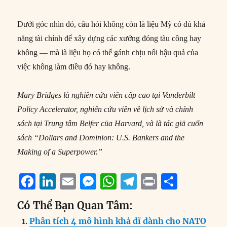
Dưới góc nhìn đó, câu hỏi không còn là liệu Mỹ có đủ khả
năng tài chính để xây dựng các xưởng đóng tàu công hay
không — mà là liệu họ có thể gánh chịu nổi hậu quả của
việc không làm điều đó hay không.
Mary Bridges là nghiên cứu viên cấp cao tại Vanderbilt
Policy Accelerator, nghiên cứu viên về lịch sử và chính
sách tại Trung tâm Belfer của Harvard, và là tác giả cuốn
sách “Dollars and Dominion: U.S. Bankers and the
Making of a Superpower.”
F
Li
E
M
W
T
P
S
a
n
m
e
h
el
ri
h
Có Thể Bạn Quan Tâm:
c
k
ai
ss
at
e
n
a
Phân tích 4 mô hình khả dĩ dành cho NATO