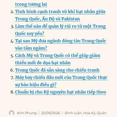
e
e
l
e
s
g
t
re
trong tương lai
b
d
n
A
r
Tình hình cạnh tranh vũ khí hạt nhân giữa
o
I
g
p
a
Trung Quốc, Ấn Độ và Pakistan
o
n
er
p
m
Làm thế nào để quản lý rủi ro từ một Trung
k
Quốc suy yếu?
Tại sao Mỹ đưa ngành đóng tàu Trung Quốc
vào tầm ngắm?
Cách Mỹ và Trung Quốc có thể giúp giảm
thiểu mối đe dọa hạt nhân
Trung Quốc đã sẵn sàng cho chiến tranh
Máy bay chiến đấu mới của Trung Quốc thực
sự báo hiệu điều gì?
Chuẩn bị cho Kỷ nguyên hạt nhân tiếp theo
Author
Posted
Categories
Kim Phụng
20/06/2026
Bình luận
,
Hoa Kỳ
,
Quân