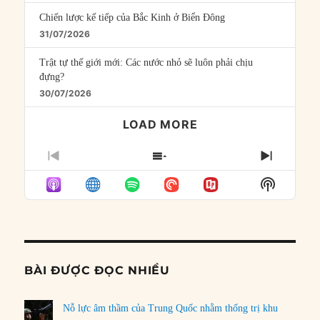
Chiến lược kế tiếp của Bắc Kinh ở Biển Đông
31/07/2026
Trật tự thế giới mới: Các nước nhỏ sẽ luôn phải chịu
đựng?
30/07/2026
LOAD MORE
PREVIOUS
SHOW
NEXT
EPISODE
EPISODES
EPISO
Show
LIST
Podcast
Informat
BÀI ĐƯỢC ĐỌC NHIỀU
Nỗ lực âm thầm của Trung Quốc nhằm thống trị khu