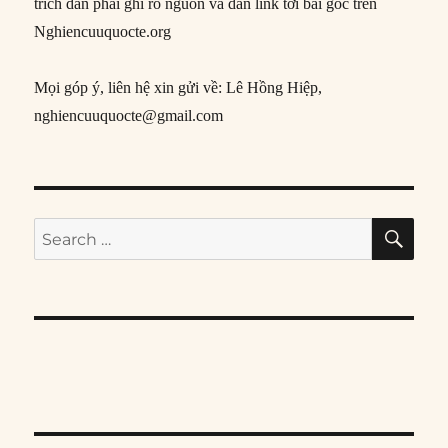
trích dẫn phải ghi rõ nguồn và dẫn link tới bài gốc trên
Nghiencuuquocte.org
Mọi góp ý, liên hệ xin gửi về: Lê Hồng Hiệp,
nghiencuuquocte@gmail.com
SE
Search
for: