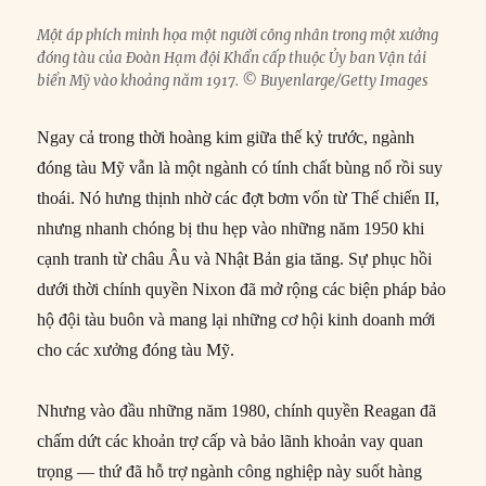
Một áp phích minh họa một người công nhân trong một xưởng
đóng tàu của Đoàn Hạm đội Khẩn cấp thuộc Ủy ban Vận tải
biển Mỹ vào khoảng năm 1917. © Buyenlarge/Getty Images
Ngay cả trong thời hoàng kim giữa thế kỷ trước, ngành
đóng tàu Mỹ vẫn là một ngành có tính chất bùng nổ rồi suy
thoái. Nó hưng thịnh nhờ các đợt bơm vốn từ Thế chiến II,
nhưng nhanh chóng bị thu hẹp vào những năm 1950 khi
cạnh tranh từ châu Âu và Nhật Bản gia tăng. Sự phục hồi
dưới thời chính quyền Nixon đã mở rộng các biện pháp bảo
hộ đội tàu buôn và mang lại những cơ hội kinh doanh mới
cho các xưởng đóng tàu Mỹ.
Nhưng vào đầu những năm 1980, chính quyền Reagan đã
chấm dứt các khoản trợ cấp và bảo lãnh khoản vay quan
trọng — thứ đã hỗ trợ ngành công nghiệp này suốt hàng