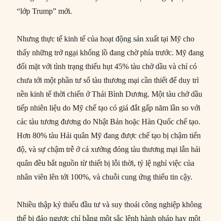
“lớp Trump” mới.
Nhưng thực tế kinh tế của hoạt động sản xuất tại Mỹ cho
thấy những trở ngại khổng lồ đang chờ phía trước. Mỹ đang
đối mặt với tình trạng thiếu hụt 45% tàu chở dầu và chỉ có
chưa tới một phần tư số tàu thương mại cần thiết để duy trì
nền kinh tế thời chiến ở Thái Bình Dương. Một tàu chở dầu
tiếp nhiên liệu do Mỹ chế tạo có giá đắt gấp năm lần so với
các tàu tương đương do Nhật Bản hoặc Hàn Quốc chế tạo.
Hơn 80% tàu Hải quân Mỹ đang được chế tạo bị chậm tiến
độ, và sự chậm trễ ở cả xưởng đóng tàu thương mại lẫn hải
quân đều bắt nguồn từ thiết bị lỗi thời, tỷ lệ nghỉ việc của
nhân viên lên tới 100%, và chuỗi cung ứng thiếu tin cậy.
Nhiều thập kỷ thiếu đầu tư và suy thoái công nghiệp không
thể bị đảo ngược chỉ bằng một sắc lệnh hành pháp hay một