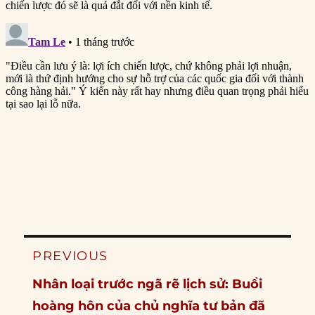
Post
PREVIOUS
navigation
Previous
Nhân loại trước ngã rẽ lịch sử: Buổi
post:
hoàng hôn của chủ nghĩa tư bản đã