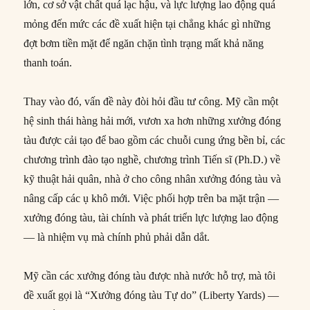
lớn, cơ sở vật chất quá lạc hậu, và lực lượng lao động quá
mỏng đến mức các đề xuất hiện tại chẳng khác gì những
đợt bơm tiền mặt để ngăn chặn tình trạng mất khả năng
thanh toán.
Thay vào đó, vấn đề này đòi hỏi đầu tư công. Mỹ cần một
hệ sinh thái hàng hải mới, vươn xa hơn những xưởng đóng
tàu được cải tạo để bao gồm các chuỗi cung ứng bền bỉ, các
chương trình đào tạo nghề, chương trình Tiến sĩ (Ph.D.) về
kỹ thuật hải quân, nhà ở cho công nhân xưởng đóng tàu và
nâng cấp các ụ khô mới. Việc phối hợp trên ba mặt trận —
xưởng đóng tàu, tài chính và phát triển lực lượng lao động
— là nhiệm vụ mà chính phủ phải dẫn dắt.
Mỹ cần các xưởng đóng tàu được nhà nước hỗ trợ, mà tôi
đề xuất gọi là “Xưởng đóng tàu Tự do” (Liberty Yards) —