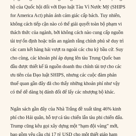
hộ của Quốc hội đối với Đạo luật Tàu Vì Nước Mỹ (SHIPS
for America Act) phản ánh cảm giác cấp bách. Tuy nhiên,
không cách tiếp cận nào có thể giải quyết toàn bộ phạm vi
thách thức của ngành, bởi không cách nào cung cấp nguồn
tài trợ ổn định hoặc trấn an ngành rằng chính phủ sẽ duy trì
các cam kết hàng hải vượt ra ngoài các chu kỳ bầu cử. Suy
cho cùng, các khoản phí áp dụng lên tàu Trung Quốc ban
đầu được thiết kế là nguồn doanh thu chính tài trợ cho các
ưu tiên của Đạo luật SHIPS, nhưng các cuộc đàm phán
thuế quan gần đây đã cho thấy những khoản phí như vậy
có thể dễ dàng bị đánh đổi để lấy các nhượng bộ khác.
Ngân sách gần đây của Nhà Trắng đề xuất tăng 46% kinh
phí cho Hải quân, hỗ trợ cả tàu chiến lẫn tàu phi chiến đấu.
Trump cũng kêu gọi xây dựng một “hạm đội vàng” mới,
bao gồm yêu cầu chi 17 tỷ USD cho một thiết giáp hạm