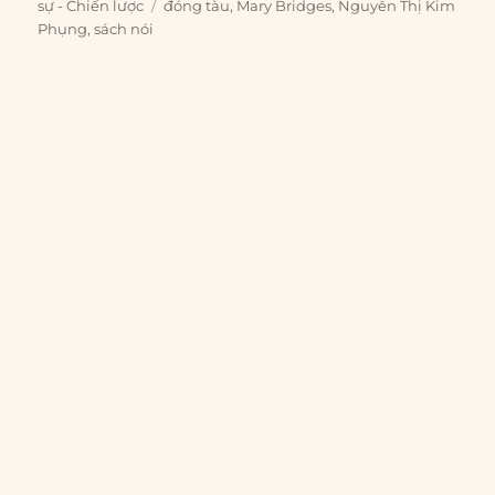
on
Tags
sự - Chiến lược
đóng tàu
,
Mary Bridges
,
Nguyễn Thị Kim
Phụng
,
sách nói