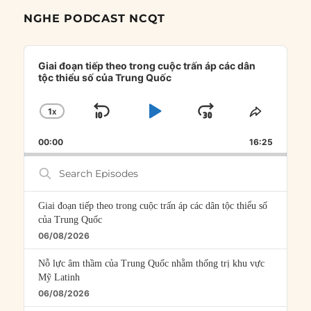
NGHE PODCAST NCQT
Audio
Player
Giai đoạn tiếp theo trong cuộc trấn áp các dân
tộc thiểu số của Trung Quốc
1
X
SKIP
PLAY
JUMP
CHANGE
SHARE
PLAYBACK
THIS
BACKWARD
PAUSE
FORWARD
00:00
RATE
16:25
EPISOD
Search
Episodes
Giai đoạn tiếp theo trong cuộc trấn áp các dân tộc thiểu số
của Trung Quốc
06/08/2026
Nỗ lực âm thầm của Trung Quốc nhằm thống trị khu vực
Mỹ Latinh
06/08/2026