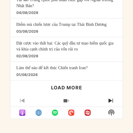
Nhật Bản?
04/08/2026
Điểm mù chiến lược của Trump tại Thái Bình Dương
03/08/2026
Đặt cược vào thất bại: Các quỹ đầu tư mạo hiểm quốc gia
và khía cạnh chính trị của vốn rủi ro
02/08/2026
Làm thế nào để kết thúc Chiến tranh Iran?
01/08/2026
LOAD MORE
PREVIOUS
SHOW
NEXT
EPISODE
EPISODES
EPISO
Show
LIST
Podcast
Informat