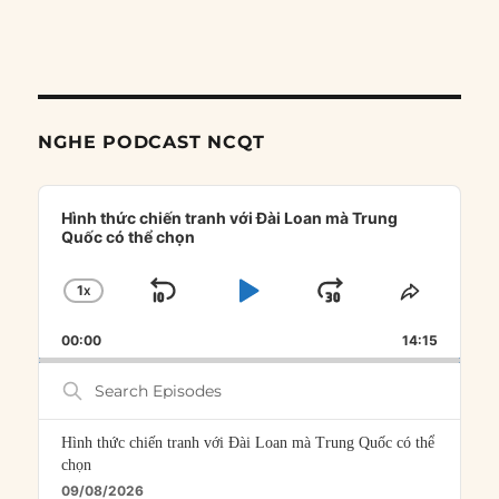
NGHE PODCAST NCQT
Audio
Player
Hình thức chiến tranh với Đài Loan mà Trung
Quốc có thể chọn
1
X
SKIP
PLAY
JUMP
CHANGE
SHARE
PLAYBACK
THIS
BACKWARD
PAUSE
FORWARD
00:00
RATE
14:15
EPISOD
Search
Episodes
Hình thức chiến tranh với Đài Loan mà Trung Quốc có thể
chọn
09/08/2026