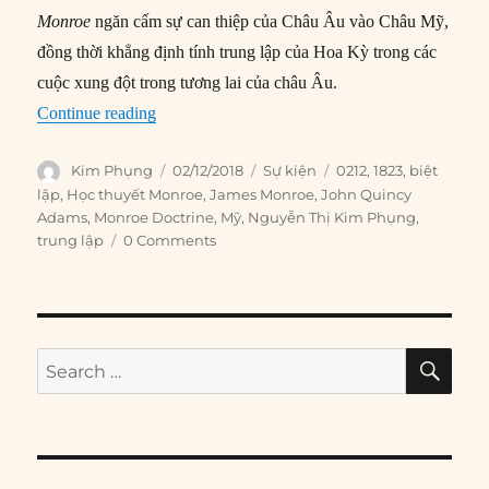
Monroe
ngăn cấm sự can thiệp của Châu Âu vào Châu Mỹ,
đồng thời khẳng định tính trung lập của Hoa Kỳ trong các
cuộc xung đột trong tương lai của châu Âu.
“02/12/1823: Học thuyết Monroe được công bố
Continue reading
Author
Posted
Categories
Tags
Kim Phụng
02/12/2018
Sự kiện
0212
,
1823
,
biệt
on
lập
,
Học thuyết Monroe
,
James Monroe
,
John Quincy
Adams
,
Monroe Doctrine
,
Mỹ
,
Nguyễn Thị Kim Phụng
,
trung lập
0 Comments
SE
Search
for: