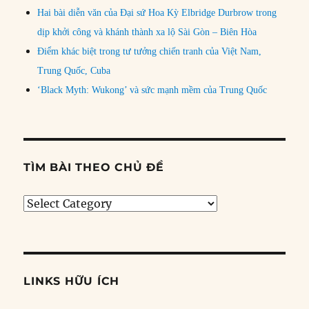
Hai bài diễn văn của Đại sứ Hoa Kỳ Elbridge Durbrow trong
dịp khởi công và khánh thành xa lộ Sài Gòn – Biên Hòa
Điểm khác biệt trong tư tưởng chiến tranh của Việt Nam,
Trung Quốc, Cuba
‘Black Myth: Wukong’ và sức mạnh mềm của Trung Quốc
TÌM BÀI THEO CHỦ ĐỀ
Tìm
bài
theo
chủ
đề
LINKS HỮU ÍCH