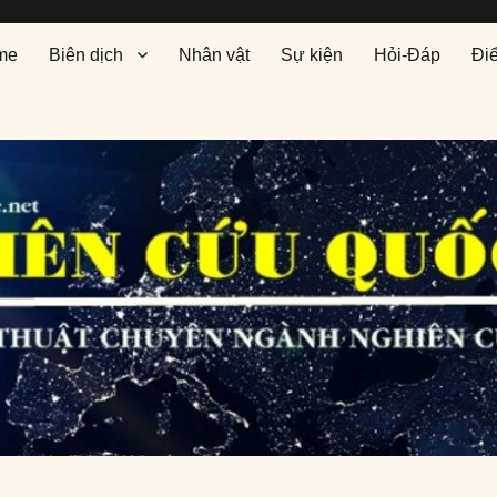
me
Biên dịch
Nhân vật
Sự kiện
Hỏi-Đáp
Đi