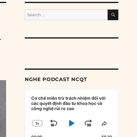
SEARCH
Search
for:
ế
NGHE PODCAST NCQT
Audio
Player
Cơ chế miễn trừ trách nhiệm đối với
các quyết định đầu tư khoa học và
công nghệ rủi ro cao
1
X
SKIP
PLAY
JUMP
CHANGE
SHARE
PLAYBACK
THIS
BACKWARD
PAUSE
FORWARD
00:00
55:10