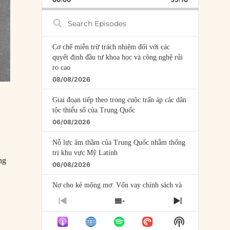
RATE
EPISODE
Search
Episodes
Cơ chế miễn trừ trách nhiệm đối với các
quyết định đầu tư khoa học và công nghệ rủi
ro cao
08/08/2026
Giai đoạn tiếp theo trong cuộc trấn áp các dân
tộc thiểu số của Trung Quốc
06/08/2026
Nỗ lực âm thầm của Trung Quốc nhằm thống
trị khu vực Mỹ Latinh
ng
06/08/2026
Nợ cho kẻ mộng mơ: Vốn vay chính sách và
giới hạn của việc cho startup vay vốn
PREVIOUS
SHOW
NEXT
05/08/2026
EPISODE
EPISODES
EPISODE
Show
LIST
Mỹ Latinh đang trở thành “phòng thí nghiệm”