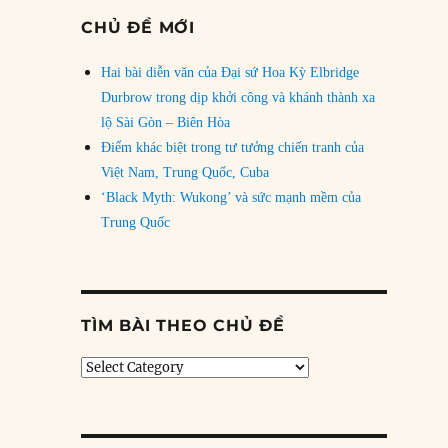
CHỦ ĐỀ MỚI
Hai bài diễn văn của Đại sứ Hoa Kỳ Elbridge
Durbrow trong dịp khởi công và khánh thành xa
lộ Sài Gòn – Biên Hòa
Điểm khác biệt trong tư tưởng chiến tranh của
Việt Nam, Trung Quốc, Cuba
‘Black Myth: Wukong’ và sức mạnh mềm của
Trung Quốc
TÌM BÀI THEO CHỦ ĐỀ
Tìm
bài
theo
chủ