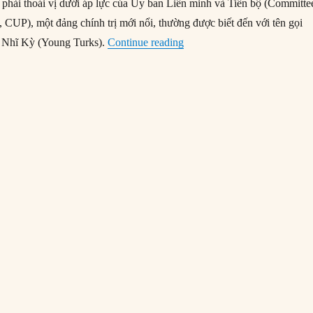
phải thoái vị dưới áp lực của Ủy ban Liên minh và Tiến bộ (Committe
 CUP), một đảng chính trị mới nổi, thường được biết đến với tên gọi
“03/07/1918: Sultan Moham
 Nhĩ Kỳ (Young Turks).
Continue reading