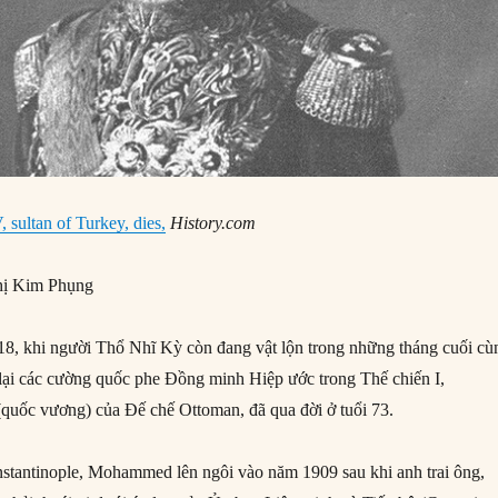
sultan of Turkey, dies,
History.com
ị Kim Phụng
8, khi người Thổ Nhĩ Kỳ còn đang vật lộn trong những tháng cuối cù
lại các cường quốc phe Đồng minh Hiệp ước trong Thế chiến I,
quốc vương) của Đế chế Ottoman, đã qua đời ở tuổi 73.
stantinople, Mohammed lên ngôi vào năm 1909 sau khi anh trai ông,