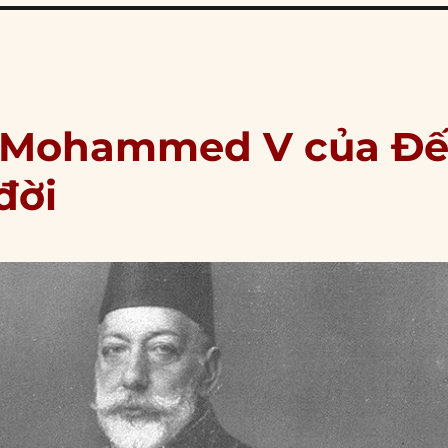
an Mohammed V của Đ
đời