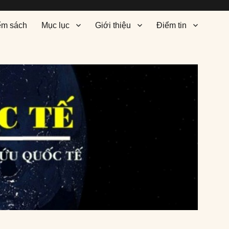
ểm sách
Mục lục
Giới thiệu
Điểm tin