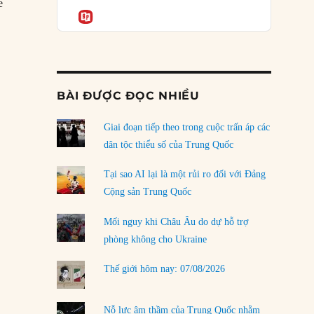
Podcast
e
của phe cánh hữu mới
Informatio
04/08/2026
med V của Đế chế Ottoman qua đời”
Tại sao Trung Quốc phủ nhận cuộc gặp với
Ngoại trưởng Nhật Bản?
04/08/2026
BÀI ĐƯỢC ĐỌC NHIỀU
Điểm mù chiến lược của Trump tại Thái Bình
Dương
Giai đoạn tiếp theo trong cuộc trấn áp các
03/08/2026
dân tộc thiểu số của Trung Quốc
Đặt cược vào thất bại: Các quỹ đầu tư mạo
Tại sao AI lại là một rủi ro đối với Đảng
hiểm quốc gia và khía cạnh chính trị của vốn
Cộng sản Trung Quốc
rủi ro
02/08/2026
Mối nguy khi Châu Âu do dự hỗ trợ
phòng không cho Ukraine
Làm thế nào để kết thúc Chiến tranh Iran?
01/08/2026
Thế giới hôm nay: 07/08/2026
Chiến lược kế tiếp của Bắc Kinh ở Biển Đông
31/07/2026
Nỗ lực âm thầm của Trung Quốc nhằm