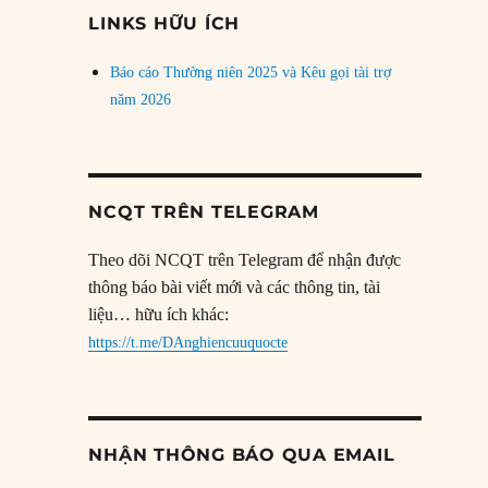
đề
LINKS HỮU ÍCH
Báo cáo Thường niên 2025 và Kêu gọi tài trợ
năm 2026
NCQT TRÊN TELEGRAM
Theo dõi NCQT trên Telegram để nhận được
thông báo bài viết mới và các thông tin, tài
liệu… hữu ích khác:
https://t.me/DAnghiencuuquocte
NHẬN THÔNG BÁO QUA EMAIL