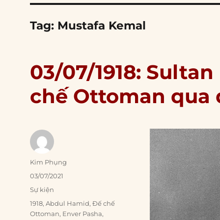
Tag:
Mustafa Kemal
03/07/1918: Sult
chế Ottoman qua 
Author
Kim Phụng
Posted
03/07/2021
on
Categories
Sự kiện
Tags
1918
,
Abdul Hamid
,
Đế chế
Ottoman
,
Enver Pasha
,