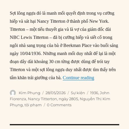
Sợi lông ngựa đó là manh mối quyết định trong vụ cưỡng
hiếp và sát hại Nancy Titterton ở thành phố New York.
Titterton – một tiểu thuyết gia và là vợ của giám đốc đài
NBC Lewis Titterton – đã bị cưỡng hiếp và siết cổ trong
ngôi nhà sang trọng của bà ở Beekman Place vào buổi sáng
ngày 10/04/1936. Những manh mối duy nhất để lại là một
đoạn dây dài khoảng 30 cm từng được dùng để trói tay
Titterton và một sợi lông ngựa duy nhất được tìm thấy trên
“28/05/1936: Một s
tấm khăn trải giường của bà.
Continue reading
Author
Posted
Categories
Tags
Kim Phụng
28/05/2026
Sự kiện
1936
,
John
on
Fiorenza
,
Nancy Titterton
,
ngày 2805
,
Nguyễn Thị Kim
Phụng
,
tội phạm
0 Comments