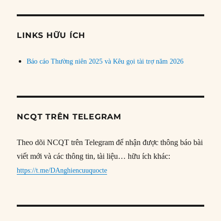
theo
chủ
đề
LINKS HỮU ÍCH
Báo cáo Thường niên 2025 và Kêu gọi tài trợ năm 2026
NCQT TRÊN TELEGRAM
Theo dõi NCQT trên Telegram để nhận được thông báo bài
viết mới và các thông tin, tài liệu… hữu ích khác:
https://t.me/DAnghiencuuquocte