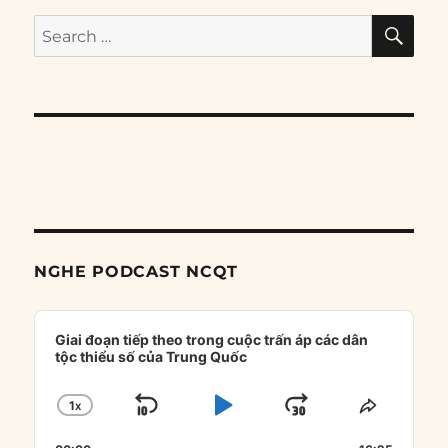
SE
Search
for:
NGHE PODCAST NCQT
Audio
Player
Giai đoạn tiếp theo trong cuộc trấn áp các dân
tộc thiểu số của Trung Quốc
1
X
SKIP
PLAY
JUMP
CHANGE
SHARE
PLAYBACK
THIS
BACKWARD
PAUSE
FORWARD