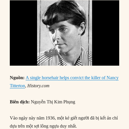
Nguồn:
A single horsehair helps convict the killer of Nancy
Titterton
,
History.com
Biên dịch:
Nguyễn Thị Kim Phụng
Vào ngày này năm 1936, một kẻ giết người đã bị kết án chỉ
dựa trên một sợi lông ngựa duy nhất.