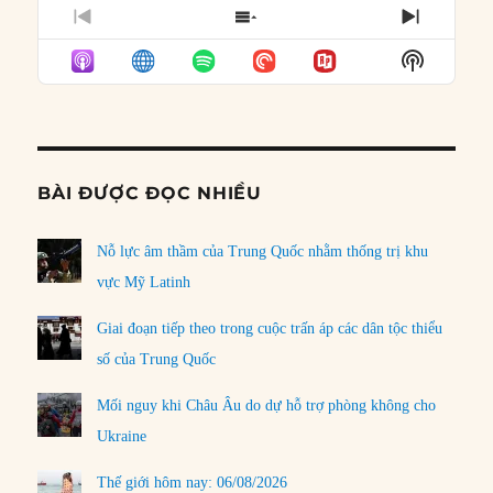
PREVIOUS
SHOW
NEXT
EPISODE
EPISODES
EPISO
Show
LIST
Podcast
Informat
BÀI ĐƯỢC ĐỌC NHIỀU
Nỗ lực âm thầm của Trung Quốc nhằm thống trị khu
vực Mỹ Latinh
Giai đoạn tiếp theo trong cuộc trấn áp các dân tộc thiểu
số của Trung Quốc
Mối nguy khi Châu Âu do dự hỗ trợ phòng không cho
Ukraine
Thế giới hôm nay: 06/08/2026