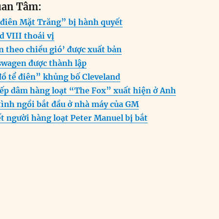
uan Tâm:
i
ss
at
e
n
a
 điên Mặt Trăng” bị hành quyết
e
s
g
t
re
d VIII thoái vị
n
A
r
 theo chiều gió’ được xuất bản
g
p
a
swagen được thành lập
er
p
m
đồ tể điên” khủng bố Cleveland
iếp dâm hàng loạt “The Fox” xuất hiện ở Anh
tình ngồi bắt đầu ở nhà máy của GM
ết người hàng loạt Peter Manuel bị bắt