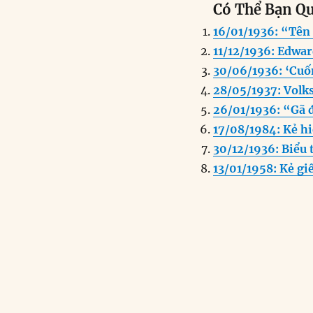
Có Thể Bạn Q
c
k
a
16/01/1936: “Tên
e
e
l
11/12/1936: Edwar
b
d
30/06/1936: ‘Cuốn
o
I
28/05/1937: Volk
o
n
26/01/1936: “Gã 
k
17/08/1984: Kẻ h
30/12/1936: Biểu 
13/01/1958: Kẻ gi