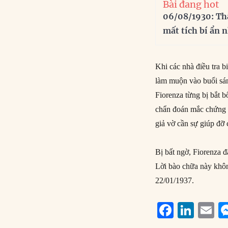
Bài đang hot
06/08/1930: Th
mất tích bí ẩn 
Khi các nhà điều tra b
làm muộn vào buổi sán
Fiorenza từng bị bắt b
chẩn đoán mắc chứng h
giả vờ cần sự giúp đỡ 
Bị bất ngờ, Fiorenza đ
Lời bào chữa này khôn
22/01/1937.
F
Li
E
a
n