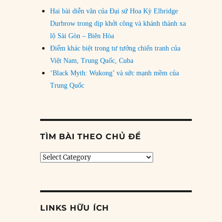
Hai bài diễn văn của Đại sứ Hoa Kỳ Elbridge
Durbrow trong dịp khởi công và khánh thành xa
lộ Sài Gòn – Biên Hòa
Điểm khác biệt trong tư tưởng chiến tranh của
Việt Nam, Trung Quốc, Cuba
‘Black Myth: Wukong’ và sức mạnh mềm của
Trung Quốc
TÌM BÀI THEO CHỦ ĐỀ
Tìm
bài
theo
chủ
đề
LINKS HỮU ÍCH