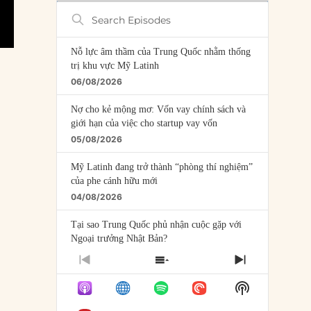
Search
Episodes
Nỗ lực âm thầm của Trung Quốc nhằm thống
trị khu vực Mỹ Latinh
06/08/2026
Nợ cho kẻ mộng mơ: Vốn vay chính sách và
giới hạn của việc cho startup vay vốn
05/08/2026
Mỹ Latinh đang trở thành “phòng thí nghiệm”
của phe cánh hữu mới
04/08/2026
Tại sao Trung Quốc phủ nhận cuộc gặp với
Ngoại trưởng Nhật Bản?
04/08/2026
PREVIOUS
SHOW
NEXT
EPISODE
EPISODES
EPISODE
Điểm mù chiến lược của Trump tại Thái Bình
Show
LIST
Dương
Podcast