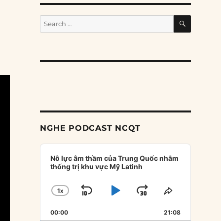
SEARCH
Search
for:
NGHE PODCAST NCQT
Audio
Player
Nỗ lực âm thầm của Trung Quốc nhằm
thống trị khu vực Mỹ Latinh
1
X
SKIP
PLAY
JUMP
CHANGE
SHARE
PLAYBACK
THIS
BACKWARD
PAUSE
FORWARD
00:00
RATE
21:08
EPISODE