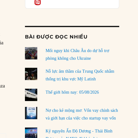
Informatio
03/08/2026
Đặt cược vào thất bại: Các quỹ đầu tư mạo
hiểm quốc gia và khía cạnh chính trị của vốn
n
rủi ro
02/08/2026
t
BÀI ĐƯỢC ĐỌC NHIỀU
ủa
Làm thế nào để kết thúc Chiến tranh Iran?
Mối nguy khi Châu Âu do dự hỗ trợ
01/08/2026
phòng không cho Ukraine
Chiến lược kế tiếp của Bắc Kinh ở Biển Đông
31/07/2026
Nỗ lực âm thầm của Trung Quốc nhằm
thống trị khu vực Mỹ Latinh
Trật tự thế giới mới: Các nước nhỏ sẽ luôn
nza
phải chịu đựng?
Thế giới hôm nay: 05/08/2026
30/07/2026
Tập tìm cách chôn vùi bê bối chấn động vòng
Nợ cho kẻ mộng mơ: Vốn vay chính sách
tròn thân cận của mình
và giới hạn của việc cho startup vay vốn
29/07/2026
Kỷ nguyên Ấn Độ Dương - Thái Bình
LOAD MORE