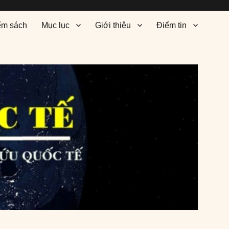
ểm sách
Mục lục
Giới thiệu
Điểm tin