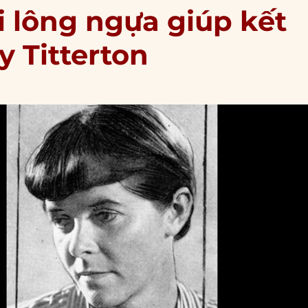
i lông ngựa giúp kết
y Titterton