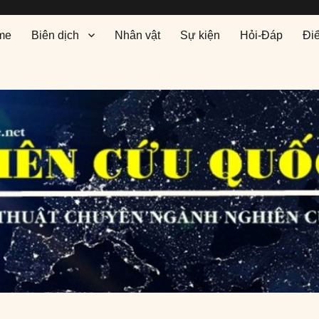
me
Biên dịch
Nhân vật
Sự kiện
Hỏi-Đáp
Đi