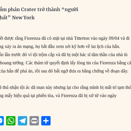
ẩm phán Crater trở thành “người
nhất” New York
iết được rằng Fiorenza đã có mặt tại nhà Titterton vào ngày 09/04 và đi
g xảy ra án mạng, họ bắt đầu xem xét kỹ hơn về lai lịch của hắn.
ốn lần trước đó vì tội trộm cắp và đã bị một bác sĩ tâm thần của nhà tù
oang tưởng. Các thám tử quyết định lấy lòng tin của Fiorenza bằng c
của hắn để phá án, rồi sau đó bất ngờ đưa ra bằng chứng về đoạn dây.
ã thú nhận tội ác dã man này nhưng lại cho rằng mình bị mất trí tạm thờ
g mấy hiệu quả tại phiên tòa, và Fiorenza đã bị xử tử vào ngày
M
W
T
P
S
m
e
h
el
ri
h