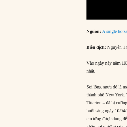
Nguồn:
A single horse
Biên dịch:
Nguyễn Th
Vào ngày này năm 1936
nhất.
Sợi lông ngựa đó là m
thành phố New York. T
Titterton – đã bị cưỡn
buổi sáng ngày 10/04/
cm từng được dùng để t
khăn trải giường của b