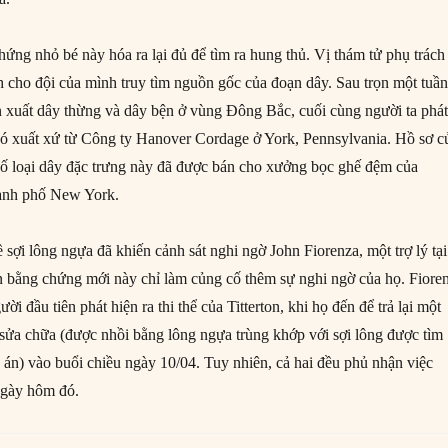
ứng nhỏ bé này hóa ra lại đủ để tìm ra hung thủ. Vị thám tử phụ trách
nh cho đội của mình truy tìm nguồn gốc của đoạn dây. Sau trọn một tuầ
n xuất dây thừng và dây bện ở vùng Đông Bắc, cuối cùng người ta phá
có xuất xứ từ Công ty Hanover Cordage ở York, Pennsylvania. Hồ sơ c
số loại dây đặc trưng này đã được bán cho xưởng bọc ghế đệm của
ành phố New York.
về sợi lông ngựa đã khiến cảnh sát nghi ngờ John Fiorenza, một trợ lý tại
 bằng chứng mới này chỉ làm củng cố thêm sự nghi ngờ của họ. Fiore
i đầu tiên phát hiện ra thi thể của Titterton, khi họ đến để trả lại một
 sửa chữa (được nhồi bằng lông ngựa trùng khớp với sợi lông được tìm
ụ án) vào buổi chiều ngày 10/04. Tuy nhiên, cả hai đều phủ nhận việc
ngày hôm đó.