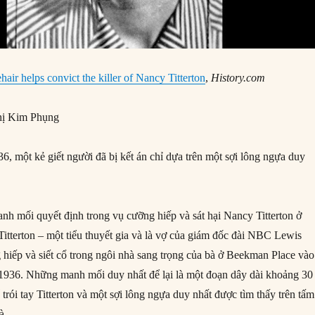
hair helps convict the killer of Nancy Titterton
,
History.com
ị Kim Phụng
, một kẻ giết người đã bị kết án chỉ dựa trên một sợi lông ngựa duy
anh mối quyết định trong vụ cưỡng hiếp và sát hại Nancy Titterton ở
itterton – một tiểu thuyết gia và là vợ của giám đốc đài NBC Lewis
g hiếp và siết cổ trong ngôi nhà sang trọng của bà ở Beekman Place vào
1936. Những manh mối duy nhất để lại là một đoạn dây dài khoảng 30
rói tay Titterton và một sợi lông ngựa duy nhất được tìm thấy trên tấm
à.