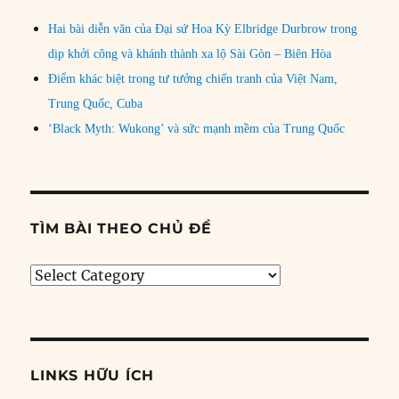
Hai bài diễn văn của Đại sứ Hoa Kỳ Elbridge Durbrow trong
dịp khởi công và khánh thành xa lộ Sài Gòn – Biên Hòa
Điểm khác biệt trong tư tưởng chiến tranh của Việt Nam,
Trung Quốc, Cuba
‘Black Myth: Wukong’ và sức mạnh mềm của Trung Quốc
TÌM BÀI THEO CHỦ ĐỀ
Tìm
bài
theo
chủ
đề
LINKS HỮU ÍCH