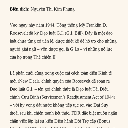
Biên dịch:
Nguyễn Thị Kim Phụng
Vào ngày này năm 1944, Tổng thống Mỹ Franklin D.
Roosevelt đã ký Đạo luật G.I. (G.I. Bill). Đây là một đạo
luật chưa từng có tiền lệ, được thiết kế để hỗ trợ cho những
người giải ngũ – vốn được gọi là G.I.s – vì những nỗ lực
của họ trong Thế chiến II.
Là phần cuối cùng trong cuộc cải cách toàn diện Kinh tế
mới (New Deal), chính quyền của Roosevelt đã soạn ra
Đạo luật G.I. – tên gọi chính thức là Đạo luật Tái Điều
chỉnh Cựu Binh (Servicemen’s Readjustment Act of 1944)
– với hy vọng đất nước không tiếp tục rơi vào Đại Suy
thoái sau khi chiến tranh kết thúc. FDR đặc biệt muốn ngăn
chặn việc lặp lại sự kiện Diễu hành Đòi Trợ cấp (Bonus