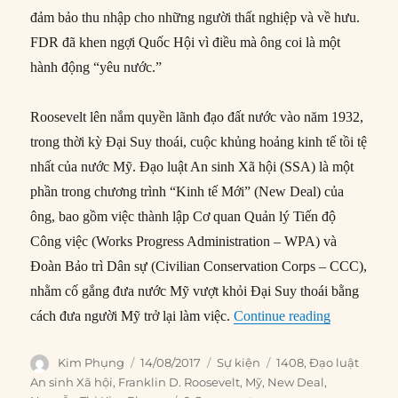
đảm bảo thu nhập cho những người thất nghiệp và về hưu.
FDR đã khen ngợi Quốc Hội vì điều mà ông coi là một
hành động “yêu nước.”
Roosevelt lên nắm quyền lãnh đạo đất nước vào năm 1932,
trong thời kỳ Đại Suy thoái, cuộc khủng hoảng kinh tế tồi tệ
nhất của nước Mỹ. Đạo luật An sinh Xã hội (SSA) là một
phần trong chương trình “Kinh tế Mới” (New Deal) của
ông, bao gồm việc thành lập Cơ quan Quản lý Tiến độ
Công việc (Works Progress Administration – WPA) và
Đoàn Bảo trì Dân sự (Civilian Conservation Corps – CCC),
nhằm cố gắng đưa nước Mỹ vượt khỏi Đại Suy thoái bằng
“14/08/1935
cách đưa người Mỹ trở lại làm việc.
Continue reading
Author
Posted
Categories
Tags
Kim Phụng
14/08/2017
Sự kiện
1408
,
Đạo luật
on
An sinh Xã hội
,
Franklin D. Roosevelt
,
Mỹ
,
New Deal
,