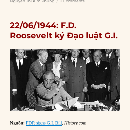
Nguyễn Thị Kim Phụng
0 Comments
22/06/1944: F.D.
Roosevelt ký Đạo luật G.I.
Nguồn:
FDR signs G.I. Bill
,
History.com