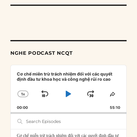
NGHE PODCAST NCQT
Audio
Player
Cơ chế miễn trừ trách nhiệm đối với các quyết
định đầu tư khoa học và công nghệ rủi ro cao
1
X
SKIP
PLAY
JUMP
CHANGE
SHARE
PLAYBACK
THIS
BACKWARD
PAUSE
FORWARD
00:00
RATE
55:10
EPISOD
Search
Episodes
Cơ chế miễn trừ trách nhiệm đối với các quyết định đầu tư