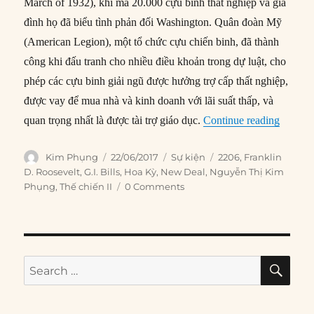
March of 1932), khi mà 20.000 cựu binh thất nghiệp và gia
đình họ đã biểu tình phản đối Washington. Quân đoàn Mỹ
(American Legion), một tổ chức cựu chiến binh, đã thành
công khi đấu tranh cho nhiều điều khoản trong dự luật, cho
phép các cựu binh giải ngũ được hưởng trợ cấp thất nghiệp,
được vay để mua nhà và kinh doanh với lãi suất thấp, và
“22/06/
quan trọng nhất là được tài trợ giáo dục.
Continue reading
Author
Posted
Categories
Tags
Kim Phụng
22/06/2017
Sự kiện
2206
,
Franklin
on
D. Roosevelt
,
G.I. Bills
,
Hoa Kỳ
,
New Deal
,
Nguyễn Thị Kim
Phụng
,
Thế chiến II
0 Comments
SE
Search
for: