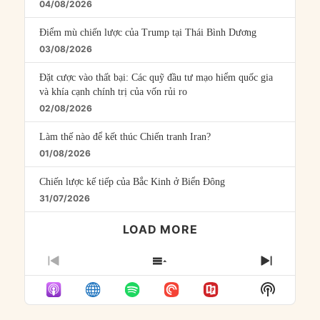
04/08/2026
Điểm mù chiến lược của Trump tại Thái Bình Dương
03/08/2026
Đặt cược vào thất bại: Các quỹ đầu tư mạo hiểm quốc gia
và khía cạnh chính trị của vốn rủi ro
02/08/2026
Làm thế nào để kết thúc Chiến tranh Iran?
01/08/2026
Chiến lược kế tiếp của Bắc Kinh ở Biển Đông
31/07/2026
LOAD MORE
PREVIOUS
SHOW
NEXT
EPISODE
EPISODES
EPISO
Show
LIST
Podcast
Informat