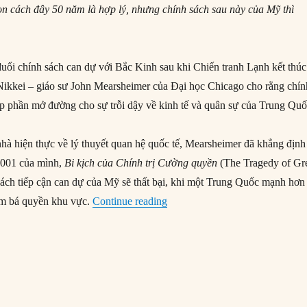
n cách đây 50 năm là hợp lý, nhưng chính sách sau này của Mỹ thì
đuổi chính sách can dự với Bắc Kinh sau khi Chiến tranh Lạnh kết thúc
 Nikkei – giáo sư John Mearsheimer của Đại học Chicago cho rằng chín
óp phần mở đường cho sự trỗi dậy về kinh tế và quân sự của Trung Quố
nhà hiện thực về lý thuyết quan hệ quốc tế, Mearsheimer đã khẳng định
2001 của mình,
Bi kịch của Chính trị Cường quyền
(The Tragedy of Gr
 cách tiếp cận can dự của Mỹ sẽ thất bại, khi một Trung Quốc mạnh hơn
“John Mearsheimer: Mỹ can dự v
iếm bá quyền khu vực.
Continue reading