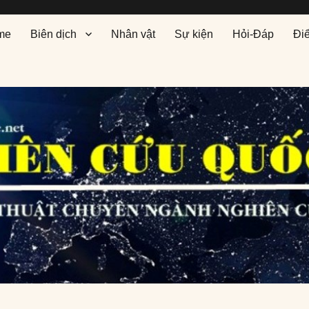
me
Biên dịch
Nhân vật
Sự kiện
Hỏi-Đáp
Đi