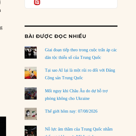
Informatio
04/08/2026
ị
n
Điểm mù chiến lược của Trump tại Thái Bình
Dương
03/08/2026
ng
nên áp dụng chính sách ngăn chặn với Trung Quốc?”
BÀI ĐƯỢC ĐỌC NHIỀU
Đặt cược vào thất bại: Các quỹ đầu tư mạo
hiểm quốc gia và khía cạnh chính trị của vốn
rủi ro
Giai đoạn tiếp theo trong cuộc trấn áp các
02/08/2026
dân tộc thiểu số của Trung Quốc
Làm thế nào để kết thúc Chiến tranh Iran?
Tại sao AI lại là một rủi ro đối với Đảng
01/08/2026
g
Cộng sản Trung Quốc
Chiến lược kế tiếp của Bắc Kinh ở Biển Đông
Mối nguy khi Châu Âu do dự hỗ trợ
31/07/2026
phòng không cho Ukraine
Trật tự thế giới mới: Các nước nhỏ sẽ luôn
Thế giới hôm nay: 07/08/2026
phải chịu đựng?
30/07/2026
Nỗ lực âm thầm của Trung Quốc nhằm
LOAD MORE