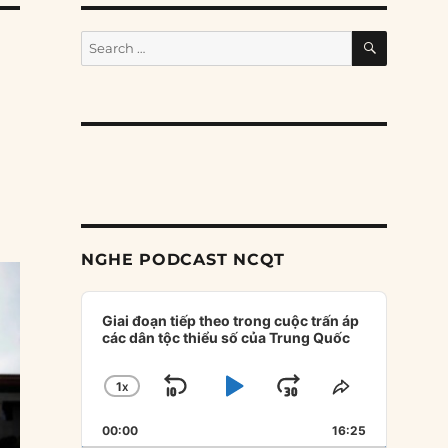
SEARCH
Search
for:
NGHE PODCAST NCQT
Audio
Player
Giai đoạn tiếp theo trong cuộc trấn áp
các dân tộc thiểu số của Trung Quốc
1
X
SKIP
PLAY
JUMP
CHANGE
SHARE
PLAYBACK
THIS
BACKWARD
PAUSE
FORWARD
00:00
RATE
16:25
EPISODE