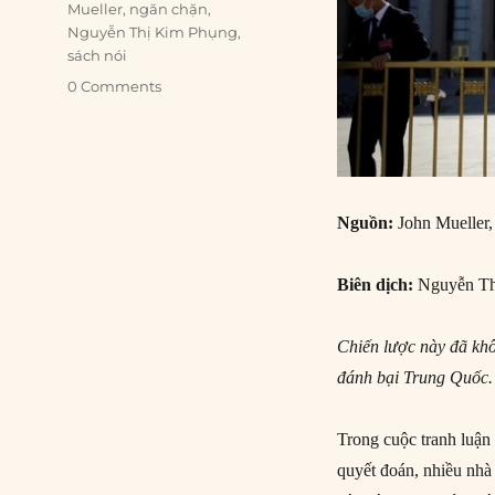
Mueller
,
ngăn chặn
,
Nguyễn Thị Kim Phụng
,
sách nói
0 Comments
Nguồn:
John Mueller,
Biên dịch:
Nguyễn Th
Chiến lược này đã khô
đánh bại Trung Quốc.
Trong cuộc tranh luậ
quyết đoán, nhiều nhà