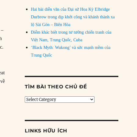
Hai bài diễn văn của Đại sứ Hoa Kỳ Elbridge
Durbrow trong dịp khởi công và khánh thành xa
lộ Sài Gòn – Biên Hòa
 –
Điểm khác biệt trong tư tưởng chiến tranh của
h
Việt Nam, Trung Quốc, Cuba
c.
‘Black Myth: Wukong’ và sức mạnh mềm của
Trung Quốc
eat
 về
TÌM BÀI THEO CHỦ ĐỀ
ới Trung Quốc là một ‘sai lầm chiến lược’”
Tìm
bài
theo
chủ
đề
LINKS HỮU ÍCH