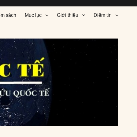
ểm sách
Mục lục
Giới thiệu
Điểm tin