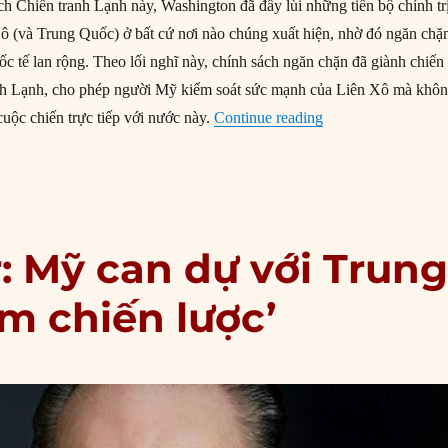
ch Chiến tranh Lạnh này, Washington đã đẩy lùi những tiến bộ chính tr
ô (và Trung Quốc) ở bất cứ nơi nào chúng xuất hiện, nhờ đó ngăn chặ
c tế lan rộng. Theo lối nghĩ này, chính sách ngăn chặn đã giành chiến
anh Lạnh, cho phép người Mỹ kiểm soát sức mạnh của Liên Xô mà khô
“Tại sao Mỹ không 
cuộc chiến trực tiếp với nước này.
Continue reading
 Mỹ can dự với Trun
ầm chiến lược’