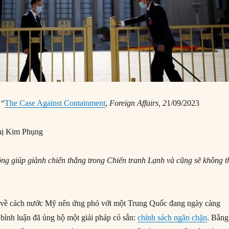
 “
The Case Against Containment
,
Foreign Affairs, 2
1/09/2023
ị Kim Phụng
ng giúp giành chiến thắng trong Chiến tranh Lạnh và cũng sẽ không t
n về cách nước Mỹ nên ứng phó với một Trung Quốc đang ngày càng
 bình luận đã ủng hộ một giải pháp có sẵn:
chính sách ngăn chặn
. Bằng