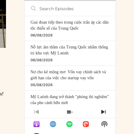
Search
Episodes
Giai đoạn tiếp theo trong cuộc trấn áp các dân
tộc thiểu số của Trung Quốc
06/08/2026
Nỗ lực âm thầm của Trung Quốc nhằm thống
trị khu vực Mỹ Latinh
06/08/2026
Nợ cho kẻ mộng mơ: Vốn vay chính sách và
giới hạn của việc cho startup vay vốn
05/08/2026
hể
Mỹ Latinh đang trở thành “phòng thí nghiệm”
của phe cánh hữu mới
04/08/2026
PREVIOUS
SHOW
NEXT
EPISODE
EPISODES
EPISODE
Tại sao Trung Quốc phủ nhận cuộc gặp với
Show
LIST
Ngoại trưởng Nhật Bản?
Podcast