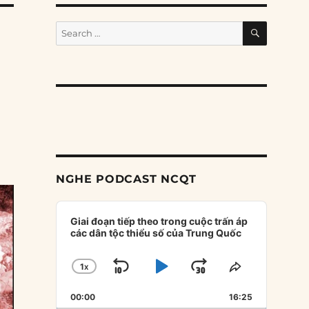
SEARCH
Search
for:
NGHE PODCAST NCQT
Audio
Player
Giai đoạn tiếp theo trong cuộc trấn áp
các dân tộc thiểu số của Trung Quốc
1
X
SKIP
PLAY
JUMP
CHANGE
SHARE
PLAYBACK
THIS
BACKWARD
PAUSE
FORWARD
00:00
RATE
16:25
EPISODE