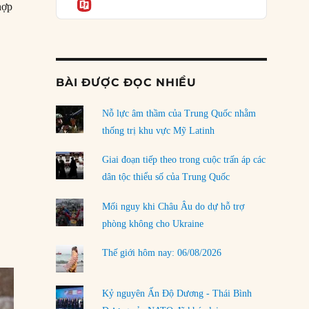
Informatio
04/08/2026
hợp
Điểm mù chiến lược của Trump tại Thái Bình
Dương
03/08/2026
BÀI ĐƯỢC ĐỌC NHIỀU
 Trung Quốc: Xưa và nay”
Đặt cược vào thất bại: Các quỹ đầu tư mạo
hiểm quốc gia và khía cạnh chính trị của vốn
rủi ro
Nỗ lực âm thầm của Trung Quốc nhằm
02/08/2026
thống trị khu vực Mỹ Latinh
Làm thế nào để kết thúc Chiến tranh Iran?
Giai đoạn tiếp theo trong cuộc trấn áp các
01/08/2026
dân tộc thiểu số của Trung Quốc
Chiến lược kế tiếp của Bắc Kinh ở Biển Đông
Mối nguy khi Châu Âu do dự hỗ trợ
31/07/2026
phòng không cho Ukraine
Trật tự thế giới mới: Các nước nhỏ sẽ luôn
Thế giới hôm nay: 06/08/2026
phải chịu đựng?
30/07/2026
Kỷ nguyên Ấn Độ Dương - Thái Bình
LOAD MORE