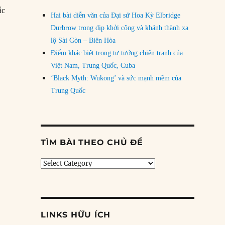
ắc
Hai bài diễn văn của Đại sứ Hoa Kỳ Elbridge
Durbrow trong dịp khởi công và khánh thành xa
lộ Sài Gòn – Biên Hòa
Điểm khác biệt trong tư tưởng chiến tranh của
Việt Nam, Trung Quốc, Cuba
‘Black Myth: Wukong’ và sức mạnh mềm của
Trung Quốc
TÌM BÀI THEO CHỦ ĐỀ
Tìm
bài
theo
chủ
đề
LINKS HỮU ÍCH