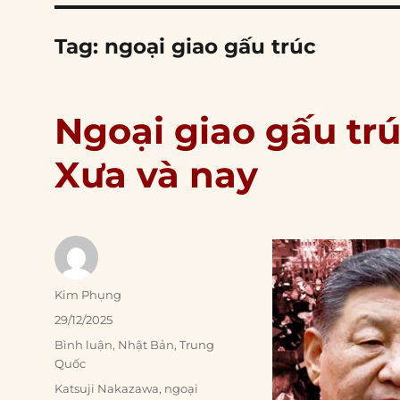
Tag:
ngoại giao gấu trúc
Ngoại giao gấu tr
Xưa và nay
Author
Kim Phụng
Posted
29/12/2025
on
Categories
Bình luận
,
Nhật Bản
,
Trung
Quốc
Tags
Katsuji Nakazawa
,
ngoại