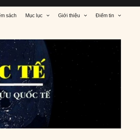
ểm sách
Mục lục
Giới thiệu
Điểm tin