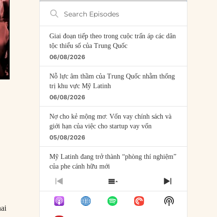
Search
Episodes
Giai đoạn tiếp theo trong cuộc trấn áp các dân
tộc thiểu số của Trung Quốc
06/08/2026
Nỗ lực âm thầm của Trung Quốc nhằm thống
trị khu vực Mỹ Latinh
06/08/2026
Nợ cho kẻ mộng mơ: Vốn vay chính sách và
giới hạn của việc cho startup vay vốn
05/08/2026
Mỹ Latinh đang trở thành “phòng thí nghiệm”
của phe cánh hữu mới
04/08/2026
PREVIOUS
SHOW
NEXT
EPISODE
EPISODES
EPISODE
Tại sao Trung Quốc phủ nhận cuộc gặp với
Show
LIST
Ngoại trưởng Nhật Bản?
hai
Podcast