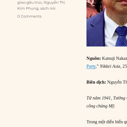
giao gấu trúc
,
Nguyễn Thị
Kim Phụng
,
sách nói
0 Comments
Nguồn:
Katsuji Naka
Party
,”
Nikkei Asia,
25
Biên dịch:
Nguyễn Th
Từ năm 1941, Tưởng G
công chúng Mỹ.
Trong một diễn biến q