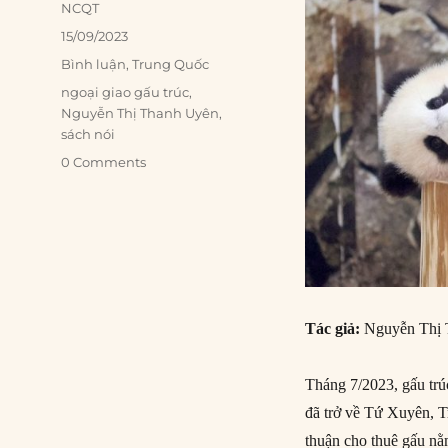
Author
NCQT
Posted
15/09/2023
on
Categories
Bình luận
,
Trung Quốc
Tags
ngoại giao gấu trúc
,
Nguyễn Thị Thanh Uyên
,
sách nói
0 Comments
Tác giả:
Nguyễn Thị
Tháng 7/2023, gấu trúc
đã trở về Tứ Xuyên, 
thuận cho thuê gấu nằ