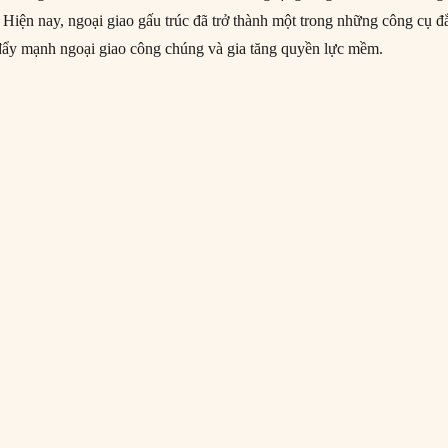
Hiện nay, ngoại giao gấu trúc đã trở thành một trong những công cụ đ
đẩy mạnh ngoại giao công chúng và gia tăng quyền lực mềm.
nét về “Ngoại giao gấu trúc” của Trung Quốc”