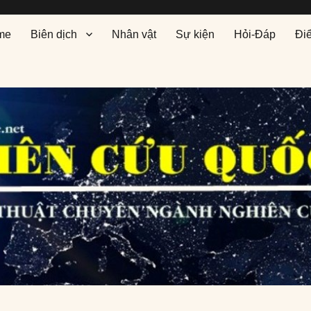
me
Biên dịch
Nhân vật
Sự kiện
Hỏi-Đáp
Đi