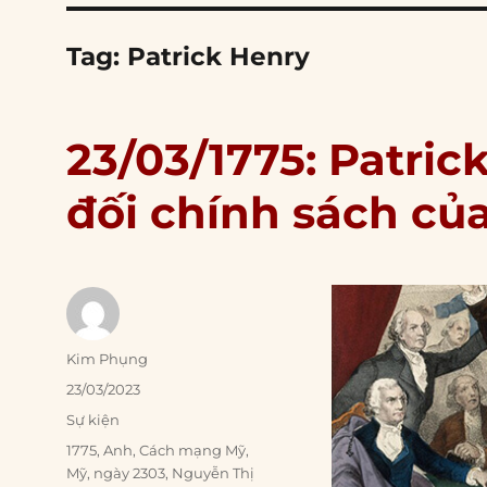
Tag:
Patrick Henry
23/03/1775: Patric
đối chính sách củ
Author
Kim Phụng
Posted
23/03/2023
on
Categories
Sự kiện
Tags
1775
,
Anh
,
Cách mạng Mỹ
,
Mỹ
,
ngày 2303
,
Nguyễn Thị