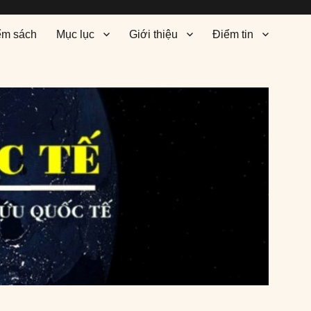
ểm sách
Mục lục
Giới thiệu
Điểm tin