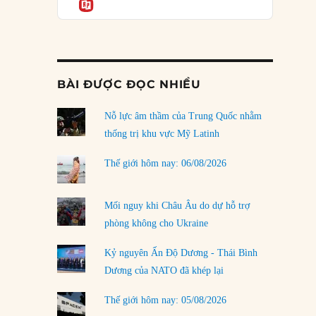
Informatio
03/08/2026
Đặt cược vào thất bại: Các quỹ đầu tư mạo
hiểm quốc gia và khía cạnh chính trị của vốn
rủi ro
02/08/2026
BÀI ĐƯỢC ĐỌC NHIỀU
Làm thế nào để kết thúc Chiến tranh Iran?
Nỗ lực âm thầm của Trung Quốc nhằm
01/08/2026
thống trị khu vực Mỹ Latinh
Chiến lược kế tiếp của Bắc Kinh ở Biển Đông
31/07/2026
Thế giới hôm nay: 06/08/2026
Trật tự thế giới mới: Các nước nhỏ sẽ luôn
phải chịu đựng?
Mối nguy khi Châu Âu do dự hỗ trợ
30/07/2026
phòng không cho Ukraine
Tập tìm cách chôn vùi bê bối chấn động vòng
Kỷ nguyên Ấn Độ Dương - Thái Bình
tròn thân cận của mình
Dương của NATO đã khép lại
29/07/2026
Thế giới hôm nay: 05/08/2026
LOAD MORE