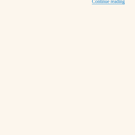
“23/0
Continue reading