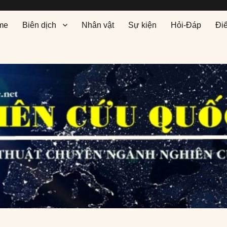
me
Biên dịch
Nhân vật
Sự kiện
Hỏi-Đáp
Đi