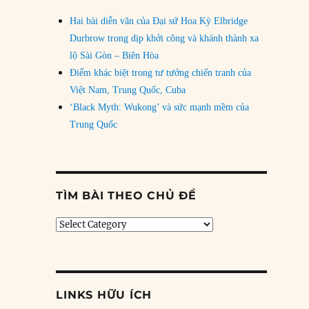
Hai bài diễn văn của Đại sứ Hoa Kỳ Elbridge
Durbrow trong dịp khởi công và khánh thành xa
lộ Sài Gòn – Biên Hòa
Điểm khác biệt trong tư tưởng chiến tranh của
Việt Nam, Trung Quốc, Cuba
‘Black Myth: Wukong’ và sức mạnh mềm của
Trung Quốc
TÌM BÀI THEO CHỦ ĐỀ
Tìm
bài
theo
chủ
đề
LINKS HỮU ÍCH