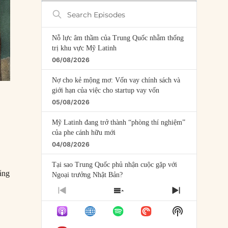
Search
Episodes
Nỗ lực âm thầm của Trung Quốc nhằm thống
trị khu vực Mỹ Latinh
06/08/2026
Nợ cho kẻ mộng mơ: Vốn vay chính sách và
giới hạn của việc cho startup vay vốn
05/08/2026
Mỹ Latinh đang trở thành “phòng thí nghiệm”
của phe cánh hữu mới
04/08/2026
Tại sao Trung Quốc phủ nhận cuộc gặp với
ằng
Ngoại trưởng Nhật Bản?
04/08/2026
y
PREVIOUS
SHOW
NEXT
EPISODE
EPISODES
EPISODE
Điểm mù chiến lược của Trump tại Thái Bình
Show
LIST
Dương
Podcast