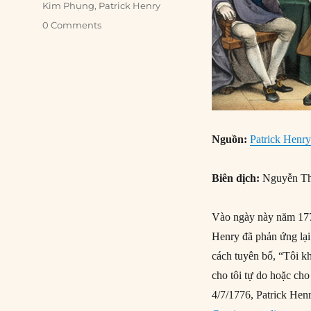
Kim Phụng
,
Patrick Henry
0 Comments
Nguồn:
Patrick Henry
Biên dịch:
Nguyễn Th
Vào ngày này năm 1775,
Henry đã phản ứng lại
cách tuyên bố, “Tôi k
cho tôi tự do hoặc ch
4/7/1776, Patrick Hen