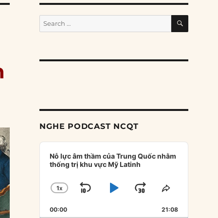
SEARCH
Search
for:
n
NGHE PODCAST NCQT
Audio
Player
Nỗ lực âm thầm của Trung Quốc nhằm
thống trị khu vực Mỹ Latinh
1
X
SKIP
PLAY
JUMP
CHANGE
SHARE
PLAYBACK
THIS
BACKWARD
PAUSE
FORWARD
00:00
RATE
21:08
EPISODE