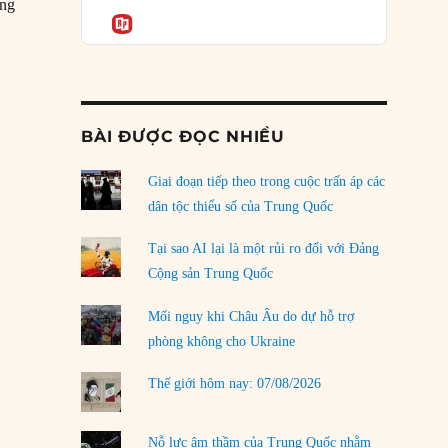
Podcast
ùng
của phe cánh hữu mới
Informatio
04/08/2026
Tại sao Trung Quốc phủ nhận cuộc gặp với
Ngoại trưởng Nhật Bản?
04/08/2026
BÀI ĐƯỢC ĐỌC NHIỀU
Điểm mù chiến lược của Trump tại Thái Bình
Dương
Giai đoạn tiếp theo trong cuộc trấn áp các
03/08/2026
dân tộc thiểu số của Trung Quốc
Đặt cược vào thất bại: Các quỹ đầu tư mạo
Tại sao AI lại là một rủi ro đối với Đảng
hiểm quốc gia và khía cạnh chính trị của vốn
Cộng sản Trung Quốc
rủi ro
02/08/2026
Mối nguy khi Châu Âu do dự hỗ trợ
phòng không cho Ukraine
Làm thế nào để kết thúc Chiến tranh Iran?
01/08/2026
Thế giới hôm nay: 07/08/2026
Chiến lược kế tiếp của Bắc Kinh ở Biển Đông
31/07/2026
Nỗ lực âm thầm của Trung Quốc nhằm