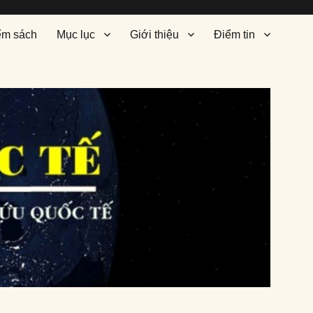
ểm sách
Mục lục
Giới thiệu
Điểm tin