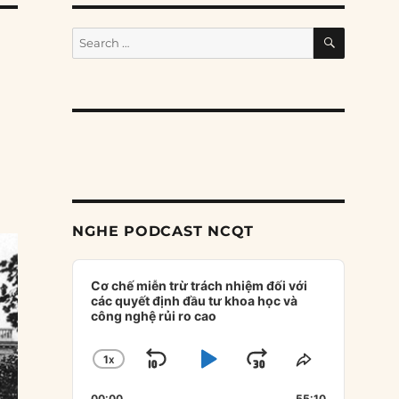
SEARCH
Search
for:
NGHE PODCAST NCQT
Audio
Player
Cơ chế miễn trừ trách nhiệm đối với
các quyết định đầu tư khoa học và
công nghệ rủi ro cao
1
X
SKIP
PLAY
JUMP
CHANGE
SHARE
PLAYBACK
THIS
BACKWARD
PAUSE
FORWARD
00:00
55:10