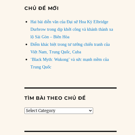
CHỦ ĐỀ MỚI
Hai bài diễn văn của Đại sứ Hoa Kỳ Elbridge
Durbrow trong dịp khởi công và khánh thành xa
lộ Sài Gòn – Biên Hòa
Điểm khác biệt trong tư tưởng chiến tranh của
Việt Nam, Trung Quốc, Cuba
‘Black Myth: Wukong’ và sức mạnh mềm của
Trung Quốc
TÌM BÀI THEO CHỦ ĐỀ
Tìm
bài
theo
chủ