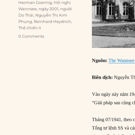
Herman Goering
,
Hội nghị
Wannsee
,
ngày 2001
,
người
Do Thái
,
Nguyễn Thị Kim
Phụng
,
Reinhard Heydrich
,
Thế chiến II
0 Comments
Nguồn:
The Wannsee
Biên dịch:
Nguyễn Th
Vào ngày này năm 1942
“Giải pháp sau cùng 
Tháng 07/1941, theo c
Tổng tư lệnh SS và cán