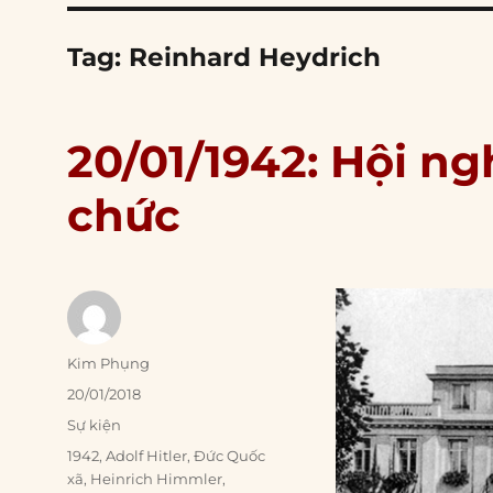
Tag:
Reinhard Heydrich
20/01/1942: Hội ng
chức
Author
Kim Phụng
Posted
20/01/2018
on
Categories
Sự kiện
Tags
1942
,
Adolf Hitler
,
Đức Quốc
xã
,
Heinrich Himmler
,