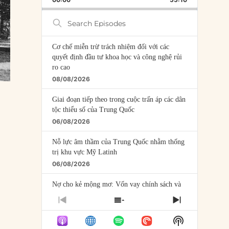
RATE
EPISODE
Search
Episodes
Cơ chế miễn trừ trách nhiệm đối với các
quyết định đầu tư khoa học và công nghệ rủi
ro cao
08/08/2026
Giai đoạn tiếp theo trong cuộc trấn áp các dân
tộc thiểu số của Trung Quốc
06/08/2026
Nỗ lực âm thầm của Trung Quốc nhằm thống
trị khu vực Mỹ Latinh
06/08/2026
Nợ cho kẻ mộng mơ: Vốn vay chính sách và
giới hạn của việc cho startup vay vốn
PREVIOUS
SHOW
NEXT
05/08/2026
EPISODE
EPISODES
EPISODE
Show
LIST
Mỹ Latinh đang trở thành “phòng thí nghiệm”