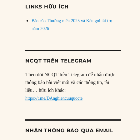
đề
LINKS HỮU ÍCH
Báo cáo Thường niên 2025 và Kêu gọi tài trợ
năm 2026
NCQT TRÊN TELEGRAM
Theo dõi NCQT trên Telegram để nhận được
thông báo bài viết mới và các thông tin, tài
liệu… hữu ích khác:
https://t.me/DAnghiencuuquocte
NHẬN THÔNG BÁO QUA EMAIL