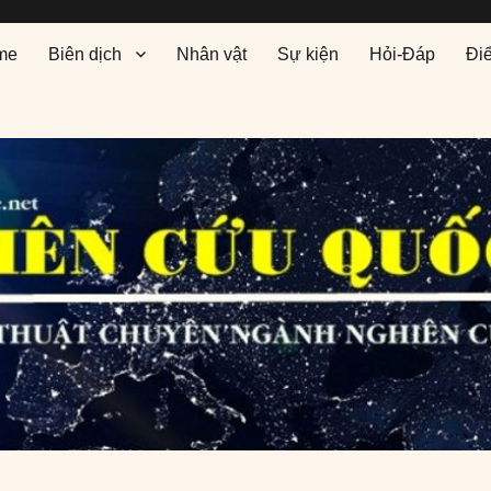
me
Biên dịch
Nhân vật
Sự kiện
Hỏi-Đáp
Đi