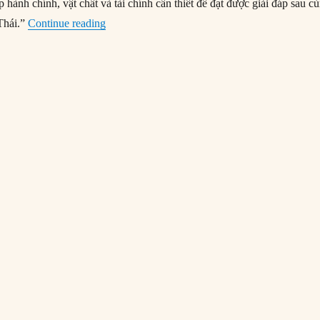
hành chính, vật chất và tài chính cần thiết để đạt được giải đáp sau c
“20/01/1942: Hội nghị Wannsee được tổ chức”
Thái.”
Continue reading