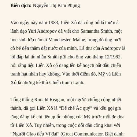
Biên dịch:
Nguyễn Thị Kim Phụng
Vào ngày này năm 1983, Liên Xô đã công bố lá thư mà
lãnh đạo Yuri Andropov đã viết cho Samantha Smith, một
học sinh lớp năm ở Manchester, Maine, trong đó ông mời
cô bé đến thăm đất nước của mình. Lá thư của Andropov là
lời đáp lại tin nhắn Smith gửi cho ông vào tháng 12/1982,
hỏi rằng liệu Liên Xô có đang lên kế hoạch bắt đầu chiến
tranh hạt nhân hay không. Vào thời điểm đó, Mỹ và Liên
Xô là những kẻ thù Chiến tranh Lạnh.
Tổng thống Ronald Reagan, một người chống cộng nhiệt
thành, đã gọi Liên Xô là “Đế chế Ác quỷ” và kêu gọi gia
tăng đáng kể chi tiêu quốc phòng của Mỹ trước mối đe dọa
từ Liên Xô. Tuy nhiên, trong cuộc đối đầu công khai với
“Người Giao tiếp Vĩ đại” (Great Communicator, Biệt danh