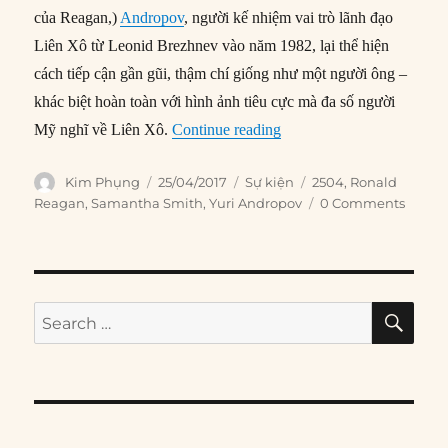
của Reagan,)
Andropov
, người kế nhiệm vai trò lãnh đạo
Liên Xô từ Leonid Brezhnev vào năm 1982, lại thể hiện
cách tiếp cận gần gũi, thậm chí giống như một người ông –
khác biệt hoàn toàn với hình ảnh tiêu cực mà đa số người
“25/04/1983: Andropov vi
Mỹ nghĩ về Liên Xô.
Continue reading
Author
Posted
Categories
Tags
Kim Phụng
25/04/2017
Sự kiện
2504
,
Ronald
on
Reagan
,
Samantha Smith
,
Yuri Andropov
0 Comments
SE
Search
for: