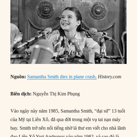
Nguồn:
Samantha Smith dies in plane crash,
History.com
Biên dịch:
Nguyễn Thị Kim Phụng
Vào ngày này năm 1985, Samantha Smith, “đại sứ” 13 tuổi
của Mỹ tại Liên Xô, đã qua đời trong một vụ tai nạn máy
bay. Smith trở nên nổi tiếng nhờ lá thư em viết cho nhà lãnh
đạo Liên Xô Yuri Andropov vào năm 1982, và sau đó là