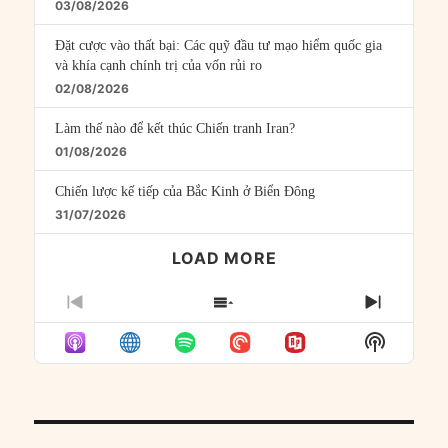
03/08/2026
Đặt cược vào thất bại: Các quỹ đầu tư mạo hiểm quốc gia
và khía cạnh chính trị của vốn rủi ro
02/08/2026
Làm thế nào để kết thúc Chiến tranh Iran?
01/08/2026
Chiến lược kế tiếp của Bắc Kinh ở Biển Đông
31/07/2026
LOAD MORE
PREVIOUS
SHOW
NEXT
EPISODE
EPISODES
EPISO
Show
LIST
Podcast
Informat