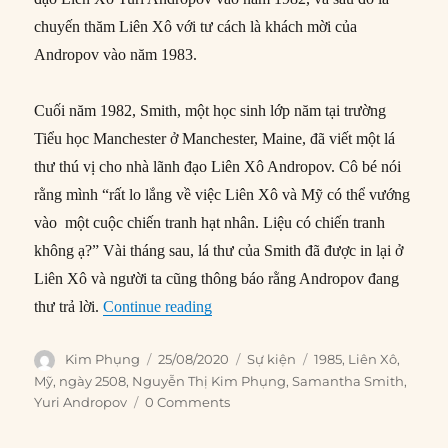
chuyến thăm Liên Xô với tư cách là khách mời của
Andropov vào năm 1983.
Cuối năm 1982, Smith, một học sinh lớp năm tại trường
Tiểu học Manchester ở Manchester, Maine, đã viết một lá
thư thú vị cho nhà lãnh đạo Liên Xô Andropov. Cô bé nói
rằng mình “rất lo lắng về việc Liên Xô và Mỹ có thể vướng
vào một cuộc chiến tranh hạt nhân. Liệu có chiến tranh
không ạ?” Vài tháng sau, lá thư của Smith đã được in lại ở
Liên Xô và người ta cũng thông báo rằng Andropov đang
“25/08/1985: Samantha Smith thiệt m
thư trả lời.
Continue reading
Author
Posted
Categories
Tags
Kim Phụng
25/08/2020
Sự kiện
1985
,
Liên Xô
,
on
Mỹ
,
ngày 2508
,
Nguyễn Thị Kim Phụng
,
Samantha Smith
,
Yuri Andropov
0 Comments