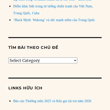
Điểm khác biệt trong tư tưởng chiến tranh của Việt Nam,
Trung Quốc, Cuba
‘Black Myth: Wukong’ và sức mạnh mềm của Trung Quốc
TÌM BÀI THEO CHỦ ĐỀ
Tìm
bài
theo
chủ
đề
LINKS HỮU ÍCH
Báo cáo Thường niên 2025 và Kêu gọi tài trợ năm 2026