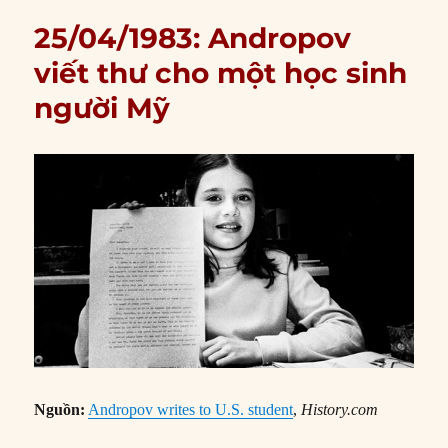
25/04/1983: Andropov
viết thư cho một học sinh
người Mỹ
Nguồn:
Andropov writes to U.S. student
,
History.com