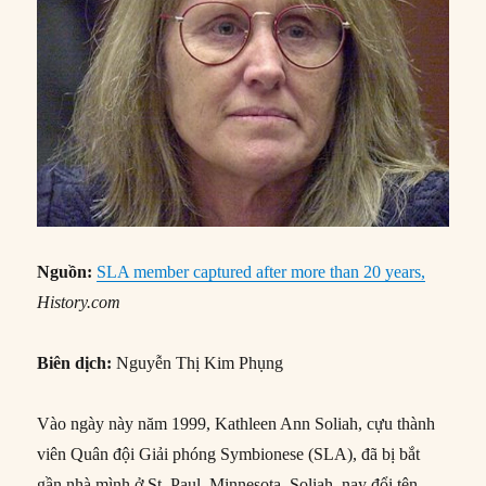
Nguồn:
SLA member captured after more than 20 years,
History.com
Biên dịch:
Nguyễn Thị Kim Phụng
Vào ngày này năm 1999, Kathleen Ann Soliah, cựu thành
viên Quân đội Giải phóng Symbionese (SLA), đã bị bắt
gần nhà mình ở St. Paul, Minnesota. Soliah, nay đổi tên