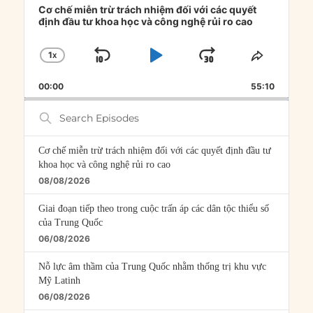
Player
Cơ chế miễn trừ trách nhiệm đối với các quyết
định đầu tư khoa học và công nghệ rủi ro cao
1
X
SKIP
PLAY
JUMP
CHANGE
SHARE
PLAYBACK
THIS
BACKWARD
PAUSE
FORWARD
00:00
RATE
55:10
EPISOD
Search
Episodes
Cơ chế miễn trừ trách nhiệm đối với các quyết định đầu tư
khoa học và công nghệ rủi ro cao
08/08/2026
Giai đoạn tiếp theo trong cuộc trấn áp các dân tộc thiểu số
của Trung Quốc
06/08/2026
Nỗ lực âm thầm của Trung Quốc nhằm thống trị khu vực
Mỹ Latinh
06/08/2026