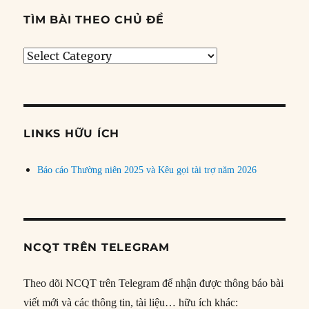
TÌM BÀI THEO CHỦ ĐỀ
Tìm
bài
theo
chủ
đề
LINKS HỮU ÍCH
Báo cáo Thường niên 2025 và Kêu gọi tài trợ năm 2026
NCQT TRÊN TELEGRAM
Theo dõi NCQT trên Telegram để nhận được thông báo bài
viết mới và các thông tin, tài liệu… hữu ích khác: