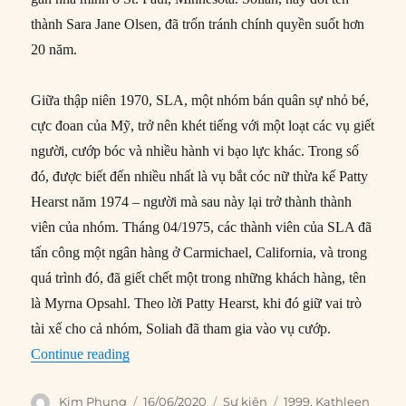
thành Sara Jane Olsen, đã trốn tránh chính quyền suốt hơn
20 năm.
Giữa thập niên 1970, SLA, một nhóm bán quân sự nhỏ bé,
cực đoan của Mỹ, trở nên khét tiếng với một loạt các vụ giết
người, cướp bóc và nhiều hành vi bạo lực khác. Trong số
đó, được biết đến nhiều nhất là vụ bắt cóc nữ thừa kế Patty
Hearst năm 1974 – người mà sau này lại trở thành thành
viên của nhóm. Tháng 04/1975, các thành viên của SLA đã
tấn công một ngân hàng ở Carmichael, California, và trong
quá trình đó, đã giết chết một trong những khách hàng, tên
là Myrna Opsahl. Theo lời Patty Hearst, khi đó giữ vai trò
tài xế cho cả nhóm, Soliah đã tham gia vào vụ cướp.
“16/06/1999: Thành viên SLA bị bắt sau hơn 20
Continue reading
Author
Posted
Categories
Tags
Kim Phụng
16/06/2020
Sự kiện
1999
,
Kathleen