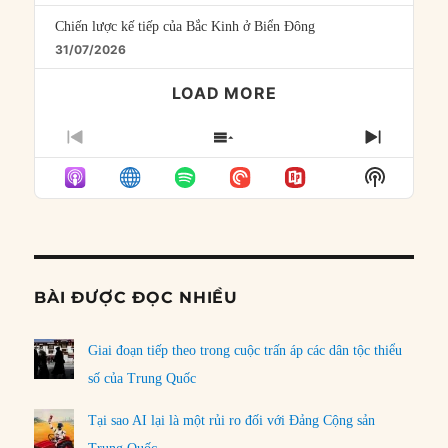
Chiến lược kế tiếp của Bắc Kinh ở Biển Đông
31/07/2026
LOAD MORE
PREVIOUS
SHOW
NEXT
EPISODE
EPISODES
EPISO
Show
LIST
Podcast
Informat
BÀI ĐƯỢC ĐỌC NHIỀU
Giai đoạn tiếp theo trong cuộc trấn áp các dân tộc thiểu
số của Trung Quốc
Tại sao AI lại là một rủi ro đối với Đảng Cộng sản