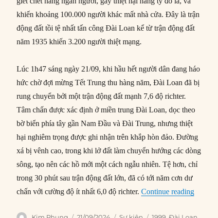
giết chết hàng ngàn người, gây thiệt hại hàng tỷ đô la, và
khiến khoảng 100.000 người khác mất nhà cửa. Đây là trận
động đất tồi tệ nhất tấn công Đài Loan kể từ trận động đất
năm 1935 khiến 3.200 người thiệt mạng.
Lúc 1h47 sáng ngày 21/09, khi hầu hết người dân đang háo
hức chờ đợi mừng Tết Trung thu hàng năm, Đài Loan đã bị
rung chuyển bởi một trận động đất mạnh 7,6 độ richter.
Tâm chấn được xác định ở miền trung Đài Loan, dọc theo
bờ biển phía tây gần Nam Đầu và Đài Trung, nhưng thiệt
hại nghiêm trọng được ghi nhận trên khắp hòn đảo. Đường
xá bị vênh cao, trong khi lở đất làm chuyển hướng các dòng
sông, tạo nên các hồ mới một cách ngẫu nhiên. Tệ hơn, chỉ
trong 30 phút sau trận động đất lớn, đã có tới năm cơn dư
“21/09/
chấn với cường độ ít nhất 6,0 độ richter.
Continue reading
Author
Posted
Categories
Tags
Kim Phụng
21/09/2024
Sự kiện
1999
,
Đài Loan
,