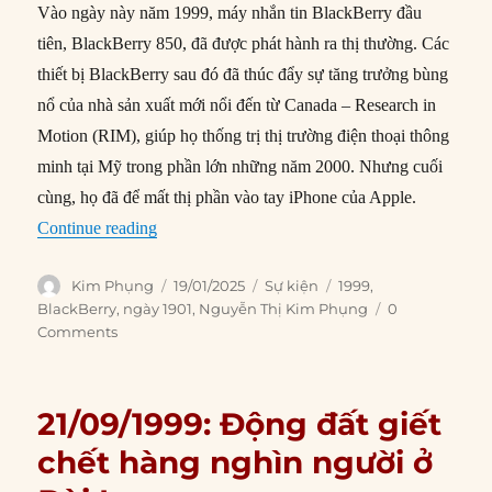
Vào ngày này năm 1999, máy nhắn tin BlackBerry đầu
tiên, BlackBerry 850, đã được phát hành ra thị thường. Các
thiết bị BlackBerry sau đó đã thúc đẩy sự tăng trưởng bùng
nổ của nhà sản xuất mới nổi đến từ Canada – Research in
Motion (RIM), giúp họ thống trị thị trường điện thoại thông
minh tại Mỹ trong phần lớn những năm 2000. Nhưng cuối
cùng, họ đã để mất thị phần vào tay iPhone của Apple.
“19/01/1999: Thiết bị BlackBerry đầu tiên ra mắ
Continue reading
Author
Posted
Categories
Tags
Kim Phụng
19/01/2025
Sự kiện
1999
,
on
BlackBerry
,
ngày 1901
,
Nguyễn Thị Kim Phụng
0
Comments
21/09/1999: Động đất giết
chết hàng nghìn người ở