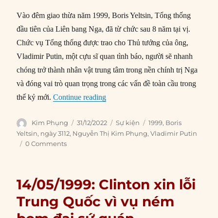
Vào đêm giao thừa năm 1999, Boris Yeltsin, Tổng thống
đầu tiên của Liên bang Nga, đã từ chức sau 8 năm tại vị.
Chức vụ Tổng thống được trao cho Thủ tướng của ông,
Vladimir Putin, một cựu sĩ quan tình báo, người sẽ nhanh
chóng trở thành nhân vật trung tâm trong nền chính trị Nga
và đóng vai trò quan trọng trong các vấn đề toàn cầu trong
“31/12/1999: Putin trở thành quyền 
thế kỷ mới.
Continue reading
Author
Posted
Categories
Tags
Kim Phụng
31/12/2022
Sự kiện
1999
,
Boris
on
Yeltsin
,
ngày 3112
,
Nguyễn Thị Kim Phụng
,
Vladimir Putin
0 Comments
14/05/1999: Clinton xin lỗi
Trung Quốc vì vụ ném