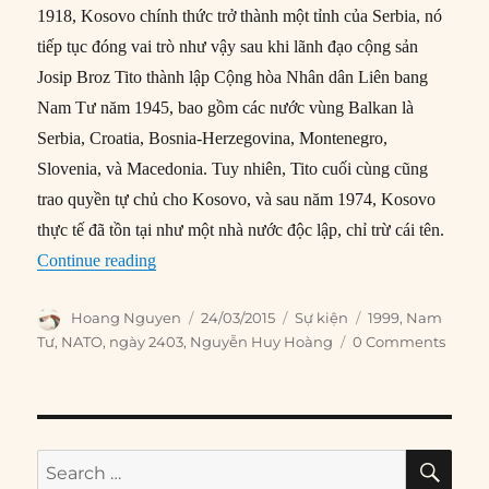
1918, Kosovo chính thức trở thành một tỉnh của Serbia, nó
tiếp tục đóng vai trò như vậy sau khi lãnh đạo cộng sản
Josip Broz Tito thành lập Cộng hòa Nhân dân Liên bang
Nam Tư năm 1945, bao gồm các nước vùng Balkan là
Serbia, Croatia, Bosnia-Herzegovina, Montenegro,
Slovenia, và Macedonia. Tuy nhiên, Tito cuối cùng cũng
trao quyền tự chủ cho Kosovo, và sau năm 1974, Kosovo
thực tế đã tồn tại như một nhà nước độc lập, chỉ trừ cái tên.
“24/03/1999: NATO không kích Nam Tư”
Continue reading
Author
Posted
Categories
Tags
Hoang Nguyen
24/03/2015
Sự kiện
1999
,
Nam
on
Tư
,
NATO
,
ngày 2403
,
Nguyễn Huy Hoàng
0 Comments
SE
Search