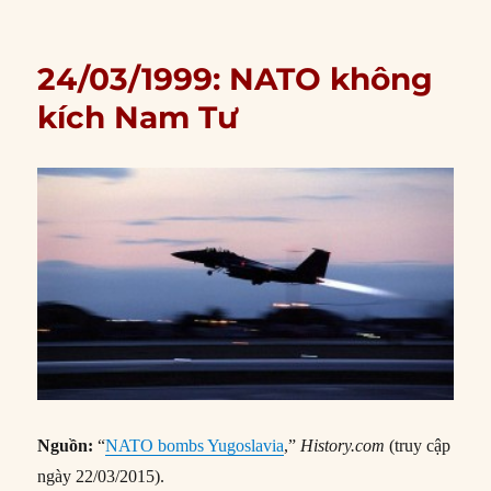
24/03/1999: NATO không
kích Nam Tư
Nguồn:
“
NATO bombs Yugoslavia
,”
History.com
(truy cập
ngày 22/03/2015).