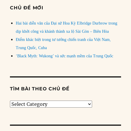
CHỦ ĐỀ MỚI
Hai bài diễn văn của Đại sứ Hoa Kỳ Elbridge Durbrow trong
dịp khởi công và khánh thành xa lộ Sài Gòn – Biên Hòa
Điểm khác biệt trong tư tưởng chiến tranh của Việt Nam,
Trung Quốc, Cuba
‘Black Myth: Wukong’ và sức mạnh mềm của Trung Quốc
TÌM BÀI THEO CHỦ ĐỀ
Tìm
bài
theo
chủ