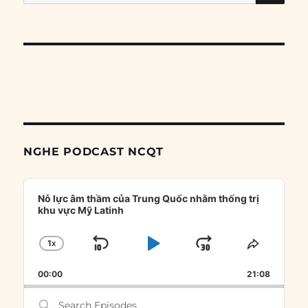
for:
NGHE PODCAST NCQT
Audio
Player
Nỗ lực âm thầm của Trung Quốc nhằm thống trị
khu vực Mỹ Latinh
1
X
SKIP
PLAY
JUMP
CHANGE
SHARE
PLAYBACK
THIS
BACKWARD
PAUSE
FORWARD
00:00
RATE
21:08
EPISOD
Search