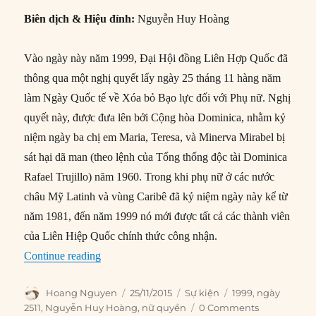
Biên dịch & Hiệu đính:
Nguyễn Huy Hoàng
Vào ngày này năm 1999, Đại Hội đồng Liên Hợp Quốc đã
thông qua một nghị quyết lấy ngày 25 tháng 11 hàng năm
làm Ngày Quốc tế về Xóa bỏ Bạo lực đối với Phụ nữ. Nghị
quyết này, được đưa lên bởi Cộng hòa Dominica, nhằm kỷ
niệm ngày ba chị em Maria, Teresa, và Minerva Mirabel bị
sát hại dã man (theo lệnh của Tổng thống độc tài Dominica
Rafael Trujillo) năm 1960. Trong khi phụ nữ ở các nước
châu Mỹ Latinh và vùng Caribê đã kỷ niệm ngày này kể từ
năm 1981, đến năm 1999 nó mới được tất cả các thành viên
của Liên Hiệp Quốc chính thức công nhận.
“25/11/1999: Ngày Quốc tế Xóa bỏ Bạo lực đối
Continue reading
Author
Posted
Categories
Tags
Hoang Nguyen
25/11/2015
Sự kiện
1999
,
ngày
on
2511
,
Nguyễn Huy Hoàng
,
nữ quyền
0 Comments