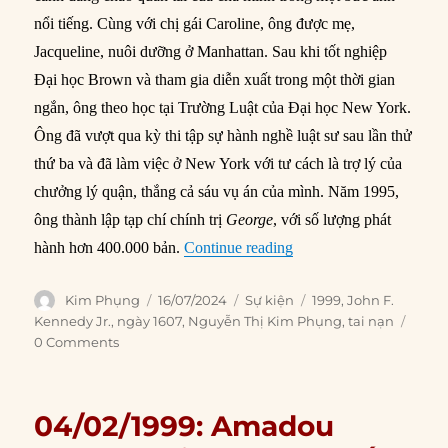
nổi tiếng. Cùng với chị gái Caroline, ông được mẹ,
Jacqueline, nuôi dưỡng ở Manhattan. Sau khi tốt nghiệp
Đại học Brown và tham gia diễn xuất trong một thời gian
ngắn, ông theo học tại Trường Luật của Đại học New York.
Ông đã vượt qua kỳ thi tập sự hành nghề luật sư sau lần thử
thứ ba và đã làm việc ở New York với tư cách là trợ lý của
chưởng lý quận, thắng cả sáu vụ án của mình. Năm 1995,
ông thành lập tạp chí chính trị
George
, với số lượng phát
“16/07/1999: John F. Ken
hành hơn 400.000 bản.
Continue reading
Author
Posted
Categories
Tags
Kim Phụng
16/07/2024
Sự kiện
1999
,
John F.
on
Kennedy Jr.
,
ngày 1607
,
Nguyễn Thị Kim Phụng
,
tai nạn
0 Comments
04/02/1999: Amadou