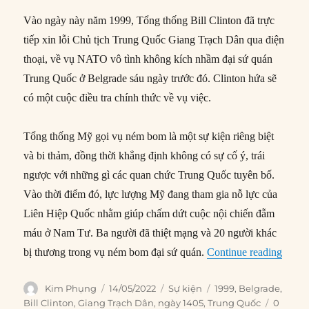
Vào ngày này năm 1999, Tổng thống Bill Clinton đã trực
tiếp xin lỗi Chủ tịch Trung Quốc Giang Trạch Dân qua điện
thoại, về vụ NATO vô tình không kích nhầm đại sứ quán
Trung Quốc ở Belgrade sáu ngày trước đó. Clinton hứa sẽ
có một cuộc điều tra chính thức về vụ việc.
Tổng thống Mỹ gọi vụ ném bom là một sự kiện riêng biệt
và bi thảm, đồng thời khẳng định không có sự cố ý, trái
ngược với những gì các quan chức Trung Quốc tuyên bố.
Vào thời điểm đó, lực lượng Mỹ đang tham gia nỗ lực của
Liên Hiệp Quốc nhằm giúp chấm dứt cuộc nội chiến đẫm
máu ở Nam Tư. Ba người đã thiệt mạng và 20 người khác
“14/0
bị thương trong vụ ném bom đại sứ quán.
Continue reading
Author
Posted
Categories
Tags
Kim Phụng
14/05/2022
Sự kiện
1999
,
Belgrade
,
on
Bill Clinton
,
Giang Trạch Dân
,
ngày 1405
,
Trung Quốc
0