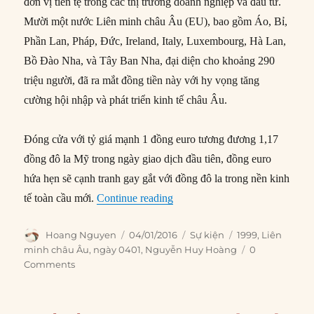
đơn vị tiền tệ trong các thị trường doanh nghiệp và đầu tư.
Mười một nước Liên minh châu Âu (EU), bao gồm Áo, Bỉ,
Phần Lan, Pháp, Đức, Ireland, Italy, Luxembourg, Hà Lan,
Bồ Đào Nha, và Tây Ban Nha, đại diện cho khoảng 290
triệu người, đã ra mắt đồng tiền này với hy vọng tăng
cường hội nhập và phát triển kinh tế châu Âu.
Đóng cửa với tỷ giá mạnh 1 đồng euro tương đương 1,17
đồng đô la Mỹ trong ngày giao dịch đầu tiên, đồng euro
hứa hẹn sẽ cạnh tranh gay gắt với đồng đô la trong nền kinh
“04/01/1999: Đồng euro ra mắt
tế toàn cầu mới.
Continue reading
Author
Posted
Categories
Tags
Hoang Nguyen
04/01/2016
Sự kiện
1999
,
Liên
on
minh châu Âu
,
ngày 0401
,
Nguyễn Huy Hoàng
0
Comments