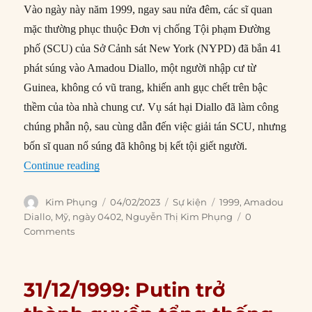
Vào ngày này năm 1999, ngay sau nửa đêm, các sĩ quan
mặc thường phục thuộc Đơn vị chống Tội phạm Đường
phố (SCU) của Sở Cảnh sát New York (NYPD) đã bắn 41
phát súng vào Amadou Diallo, một người nhập cư từ
Guinea, không có vũ trang, khiến anh gục chết trên bậc
thềm của tòa nhà chung cư. Vụ sát hại Diallo đã làm công
chúng phẫn nộ, sau cùng dẫn đến việc giải tán SCU, nhưng
bốn sĩ quan nổ súng đã không bị kết tội giết người.
“04/02/1999: Amadou Diallo bị cảnh sát Mỹ bắn
Continue reading
Author
Posted
Categories
Tags
Kim Phụng
04/02/2023
Sự kiện
1999
,
Amadou
on
Diallo
,
Mỹ
,
ngày 0402
,
Nguyễn Thị Kim Phụng
0
Comments
31/12/1999: Putin trở