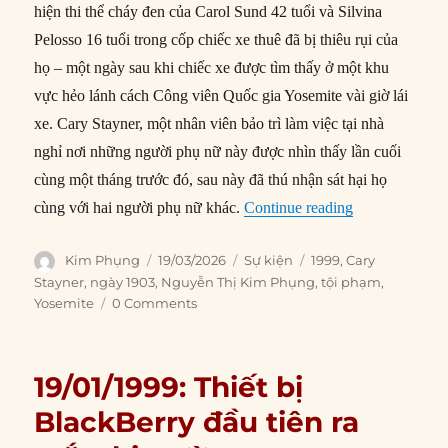
hiện thi thể cháy đen của Carol Sund 42 tuổi và Silvina
Pelosso 16 tuổi trong cốp chiếc xe thuê đã bị thiêu rụi của
họ – một ngày sau khi chiếc xe được tìm thấy ở một khu
vực hẻo lánh cách Công viên Quốc gia Yosemite vài giờ lái
xe. Cary Stayner, một nhân viên bảo trì làm việc tại nhà
nghỉ nơi những người phụ nữ này được nhìn thấy lần cuối
cùng một tháng trước đó, sau này đã thú nhận sát hại họ
“19/03/1999: T
cùng với hai người phụ nữ khác.
Continue reading
Author
Posted
Categories
Tags
Kim Phụng
19/03/2026
Sự kiện
1999
,
Cary
on
Stayner
,
ngày 1903
,
Nguyễn Thị Kim Phụng
,
tội phạm
,
Yosemite
0 Comments
19/01/1999: Thiết bị
BlackBerry đầu tiên ra