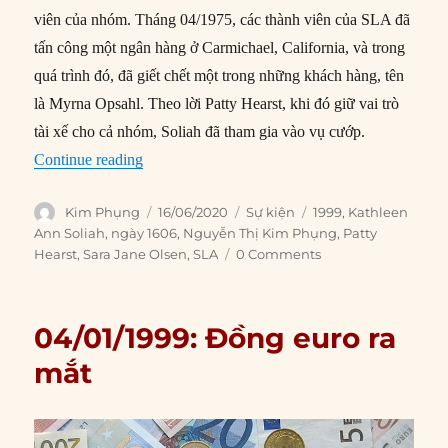
viên của nhóm. Tháng 04/1975, các thành viên của SLA đã
tấn công một ngân hàng ở Carmichael, California, và trong
quá trình đó, đã giết chết một trong những khách hàng, tên
là Myrna Opsahl. Theo lời Patty Hearst, khi đó giữ vai trò
tài xế cho cả nhóm, Soliah đã tham gia vào vụ cướp.
“16/06/1999: Thành viên SLA bị bắt sau hơn 20
Continue reading
Author
Posted
Categories
Tags
Kim Phụng
16/06/2020
Sự kiện
1999
,
Kathleen
on
Ann Soliah
,
ngày 1606
,
Nguyễn Thị Kim Phụng
,
Patty
Hearst
,
Sara Jane Olsen
,
SLA
0 Comments
04/01/1999: Đồng euro ra
mắt