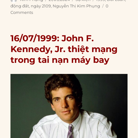
on
động đất
,
ngày 2109
,
Nguyễn Thị Kim Phụng
0
Comments
16/07/1999: John F.
Kennedy, Jr. thiệt mạng
trong tai nạn máy bay