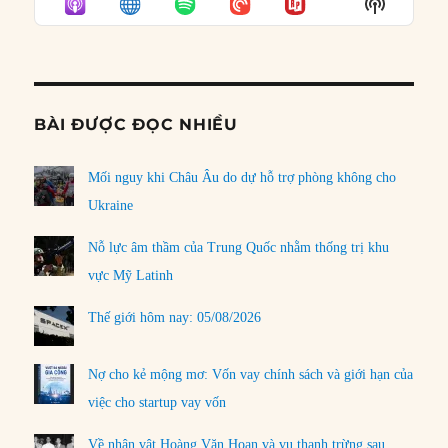
Show
LIST
Podcast
Informat
BÀI ĐƯỢC ĐỌC NHIỀU
Mối nguy khi Châu Âu do dự hỗ trợ phòng không cho
Ukraine
Nỗ lực âm thầm của Trung Quốc nhằm thống trị khu
vực Mỹ Latinh
Thế giới hôm nay: 05/08/2026
Nợ cho kẻ mộng mơ: Vốn vay chính sách và giới hạn của
việc cho startup vay vốn
Về nhân vật Hoàng Văn Hoan và vụ thanh trừng sau