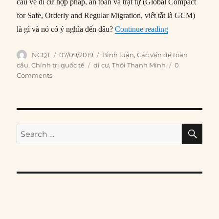
cầu về di cư hợp pháp, an toàn và trật tự (Global Compact
for Safe, Orderly and Regular Migration, viết tắt là GCM)
“Có gì trong Tho
là gì và nó có ý nghĩa đến đâu?
Continue reading
Author
Posted
Categories
NCQT
07/09/2019
Bình luận
,
Các vấn đề toàn
on
Tags
cầu
,
Chính trị quốc tế
di cư
,
Thôi Thanh Minh
0
Comments
SE
Search
for: