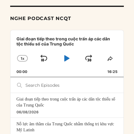
NGHE PODCAST NCQT
Audio
Player
Giai đoạn tiếp theo trong cuộc trấn áp các dân
tộc thiểu số của Trung Quốc
1
X
SKIP
PLAY
JUMP
CHANGE
SHARE
PLAYBACK
THIS
BACKWARD
PAUSE
FORWARD
00:00
RATE
16:25
EPISOD
Search
Episodes
Giai đoạn tiếp theo trong cuộc trấn áp các dân tộc thiểu số
của Trung Quốc
06/08/2026
Nỗ lực âm thầm của Trung Quốc nhằm thống trị khu vực
Mỹ Latinh