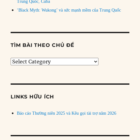
Trung Quốc, Cuba
‘Black Myth: Wukong’ và sức mạnh mềm của Trung Quốc
TÌM BÀI THEO CHỦ ĐỀ
Tìm
bài
theo
chủ
đề
LINKS HỮU ÍCH
Báo cáo Thường niên 2025 và Kêu gọi tài trợ năm 2026