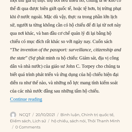
một thứ giá trị thực thụ bởi nếu thiếu nó, chúng ta sẽ khó có
thể đi qua được biên giới quốc tế, hoặc tệ hơn, bị trừng phạt
khi ở nước ngoài. Mặc dù vậy, thực ra trong phần lớn lịch
sử, người ta từng không cần có hộ chiếu để đi lại từ nơi này
qua nơi khác, và ban đầu cơ chế quản lý đi lại bằng hộ
chiếu có mục đích rất khác so với ngày nay. Cuốn sách
“
The invention of the passport: surveillance, citizenship and
the state
” (Sự phát minh ra hộ chiếu: Giám sát, địa vị công
dân và nhà nước) của giáo sư John C. Torpey cho chúng ta
biết quá trình phát triển và ứng dụng của hộ chiếu hiện đại
diễn ra như thế nào, và những nỗ lực mang tính kiểm soát
của các nhà nước đằng sau những tấm hộ chiếu.
“Hộ chiếu được phát triển và ứng dụng như thế 
Continue reading
Author
Posted
Categories
NCQT
20/10/2021
Bình luận
,
Chính trị quốc tế
,
on
Tags
Điểm sách
,
Lịch sử
hộ chiếu
,
sách nói
,
Thôi Thanh Minh
0 Comments