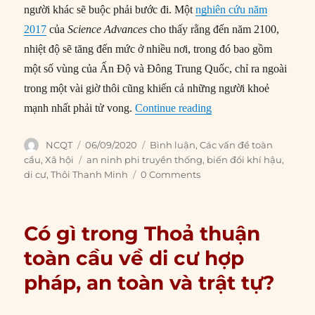
người khác sẽ buộc phải bước đi. Một
nghiên cứu năm
2017
của
Science Advances
cho thấy rằng đến năm 2100,
nhiệt độ sẽ tăng đến mức ở nhiều nơi, trong đó bao gồm
một số vùng của Ấn Độ và Đông Trung Quốc, chỉ ra ngoài
trong một vài giờ thôi cũng khiến cả những người khoẻ
“Cuộc đại di cư vì biến
mạnh nhất phải tử vong.
Continue reading
Author
Posted
Categories
NCQT
06/09/2020
Bình luận
,
Các vấn đề toàn
on
Tags
cầu
,
Xã hội
an ninh phi truyền thống
,
biến đổi khí hậu
,
di cư
,
Thôi Thanh Minh
0 Comments
Có gì trong Thoả thuận
toàn cầu về di cư hợp
pháp, an toàn và trật tự?