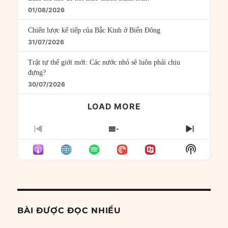
01/08/2026
Chiến lược kế tiếp của Bắc Kinh ở Biển Đông
31/07/2026
Trật tự thế giới mới: Các nước nhỏ sẽ luôn phải chịu
đựng?
30/07/2026
LOAD MORE
PREVIOUS
SHOW
NEXT
EPISODE
EPISODES
EPISO
Show
LIST
Podcast
Informat
BÀI ĐƯỢC ĐỌC NHIỀU