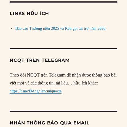
chủ
đề
LINKS HỮU ÍCH
Báo cáo Thường niên 2025 và Kêu gọi tài trợ năm 2026
NCQT TRÊN TELEGRAM
Theo dõi NCQT trên Telegram để nhận được thông báo bài
viết mới và các thông tin, tài liệu… hữu ích khác:
https://t.me/DAnghiencuuquocte
NHẬN THÔNG BÁO QUA EMAIL