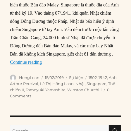
biển thuộc Bán đảo Malay, Singapore là thuộc địa của Anh
từ thế kỷ 19. Vào tháng 07/1941, khi quân Nhật chiếm
đóng Đông Dương thuộc Pháp, Nhật đã báo hiệu ý định
chiếm Singapore từ tay Anh. Vào đêm trước cuộc tấn công
Trân Châu Cảng, 24.000 binh sĩ Nhật đã được chuyển từ
Đông Dương đến Bán đảo Malay, và các máy bay Nhật
Bản đã không kích Singapore, giết chết 61 dân thường .
“15/02/1942: Singapore rơi vào tay Nhật”
Continue reading
Author
Posted
Categories
Tags
HongLoan
15/02/2019
Sự kiện
1502
,
1942
,
Anh
,
on
Arthur Percival
,
Lê Thị Hồng Loan
,
Nhật
,
Singapore
,
Thế
chiến II
,
Tomoyuki Yamashita
,
Winston Churchill
0
Comments
SE
Search