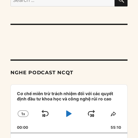
for:
NGHE PODCAST NCQT
Audio
Player
Cơ chế miễn trừ trách nhiệm đối với các quyết
định đầu tư khoa học và công nghệ rủi ro cao
1
X
SKIP
PLAY
JUMP
CHANGE
SHARE
PLAYBACK
THIS
BACKWARD
PAUSE
FORWARD
00:00
RATE
55:10
EPISOD
Search