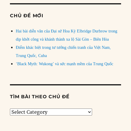
CHỦ ĐỀ MỚI
Hai bài diễn văn của Đại sứ Hoa Kỳ Elbridge Durbrow trong
dịp khởi công và khánh thành xa lộ Sài Gòn – Biên Hòa
Điểm khác biệt trong tư tưởng chiến tranh của Việt Nam,
Trung Quốc, Cuba
‘Black Myth: Wukong’ và sức mạnh mềm của Trung Quốc
TÌM BÀI THEO CHỦ ĐỀ
Tìm
bài
theo