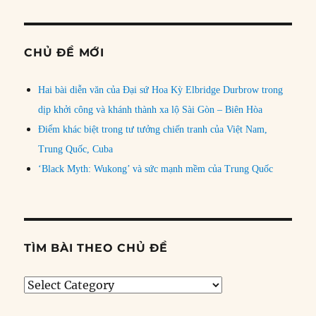
CHỦ ĐỀ MỚI
Hai bài diễn văn của Đại sứ Hoa Kỳ Elbridge Durbrow trong
dịp khởi công và khánh thành xa lộ Sài Gòn – Biên Hòa
Điểm khác biệt trong tư tưởng chiến tranh của Việt Nam,
Trung Quốc, Cuba
‘Black Myth: Wukong’ và sức mạnh mềm của Trung Quốc
TÌM BÀI THEO CHỦ ĐỀ
Tìm
bài