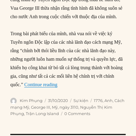
Vua George III thừa nhận rằng tình hình đã không suôn sẻ
cho nước Anh trong cuộc chiến với thuộc địa của mình.
Trong bài phát biểu của mình, nhà vua nói về việc ký
Tuyên ngôn Độc lập của các nhà lãnh đạo cách mạng Mỹ,
rằng “chính bởi thói liều lĩnh của các nhà lãnh đạo này,
những người luôn ham muốn sự thống trị và quyền lực, đã
khiến họ công khai từ bỏ tất cả lòng trung thành với hoàng
gia, cũng như tất cả các mối liên hệ chính trị với chính
“31/10/1776: Vua Anh phát biểu lần đầu
quốc.”
Continue reading
Author
Posted
Categories
Tags
Kim Phụng
31/10/2020
Sự kiện
1776
,
Anh
,
Cách
on
mạng Mỹ
,
George III
,
Mỹ
,
ngày 3110
,
Nguyễn Thị Kim
Phụng
,
Trận Long Island
0 Comments