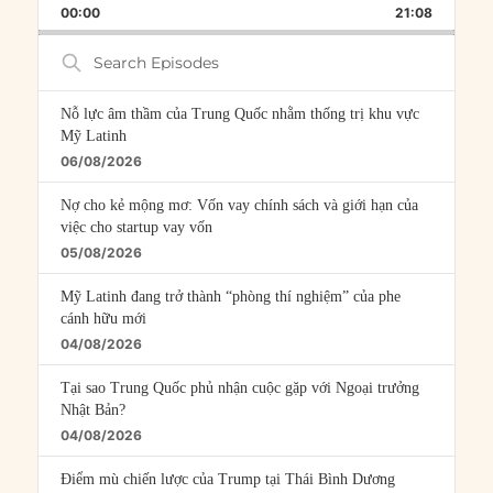
BACKWARD
PAUSE
FORWARD
00:00
RATE
21:08
EPISOD
Search
Episodes
Nỗ lực âm thầm của Trung Quốc nhằm thống trị khu vực
Mỹ Latinh
06/08/2026
Nợ cho kẻ mộng mơ: Vốn vay chính sách và giới hạn của
việc cho startup vay vốn
05/08/2026
Mỹ Latinh đang trở thành “phòng thí nghiệm” của phe
cánh hữu mới
04/08/2026
Tại sao Trung Quốc phủ nhận cuộc gặp với Ngoại trưởng
Nhật Bản?
04/08/2026
Điểm mù chiến lược của Trump tại Thái Bình Dương