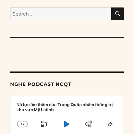
SE
Search
for:
NGHE PODCAST NCQT
Audio
Player
Nỗ lực âm thầm của Trung Quốc nhằm thống trị
khu vực Mỹ Latinh
1
X
SKIP
PLAY
JUMP
CHANGE
SHARE
PLAYBACK
THIS