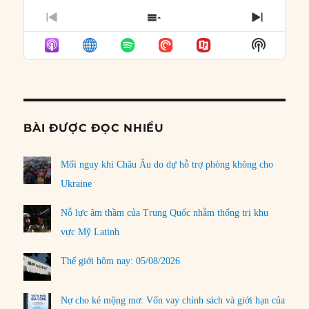
PREVIOUS
SHOW
NEXT
EPISODE
EPISODES
EPISO
Show
LIST
Podcast
Informat
BÀI ĐƯỢC ĐỌC NHIỀU
Mối nguy khi Châu Âu do dự hỗ trợ phòng không cho
Ukraine
Nỗ lực âm thầm của Trung Quốc nhằm thống trị khu
vực Mỹ Latinh
Thế giới hôm nay: 05/08/2026
Nợ cho kẻ mộng mơ: Vốn vay chính sách và giới hạn của