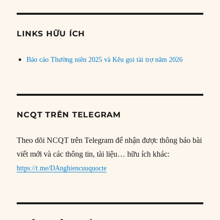
theo
chủ
đề
LINKS HỮU ÍCH
Báo cáo Thường niên 2025 và Kêu gọi tài trợ năm 2026
NCQT TRÊN TELEGRAM
Theo dõi NCQT trên Telegram để nhận được thông báo bài
viết mới và các thông tin, tài liệu… hữu ích khác:
https://t.me/DAnghiencuuquocte