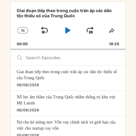
Audio
Player
Giai đoạn tiếp theo trong cuộc trấn áp các dân
tộc thiểu số của Trung Quốc
1
X
SKIP
PLAY
JUMP
CHANGE
SHARE
PLAYBACK
THIS
BACKWARD
PAUSE
FORWARD
00:00
RATE
16:25
EPISOD
Search
Episodes
Giai đoạn tiếp theo trong cuộc trấn áp các dân tộc thiểu số
của Trung Quốc
06/08/2026
Nỗ lực âm thầm của Trung Quốc nhằm thống trị khu vực
Mỹ Latinh
06/08/2026
Nợ cho kẻ mộng mơ: Vốn vay chính sách và giới hạn của
việc cho startup vay vốn
05/08/2026