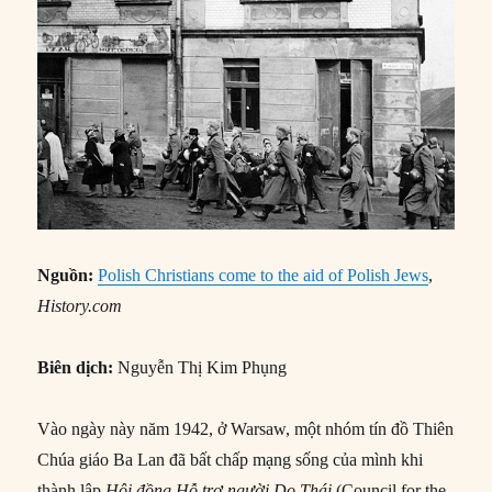
Nguồn:
Polish Christians come to the aid of Polish Jews
,
History.com
Biên dịch:
Nguyễn Thị Kim Phụng
Vào ngày này năm 1942, ở Warsaw, một nhóm tín đồ Thiên
Chúa giáo Ba Lan đã bất chấp mạng sống của mình khi
thành lập
Hội đồng Hỗ trợ người Do Thái
(Council for the