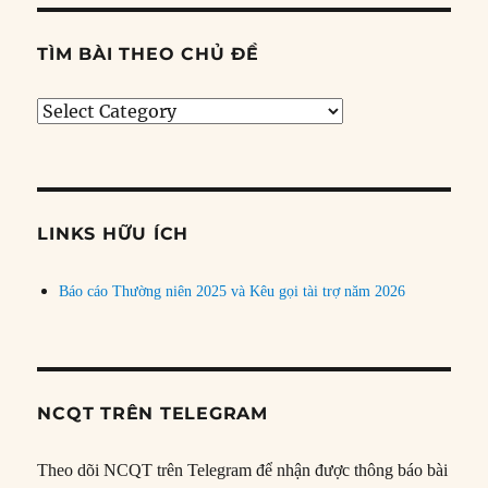
TÌM BÀI THEO CHỦ ĐỀ
Tìm
bài
theo
chủ
đề
LINKS HỮU ÍCH
Báo cáo Thường niên 2025 và Kêu gọi tài trợ năm 2026
NCQT TRÊN TELEGRAM
Theo dõi NCQT trên Telegram để nhận được thông báo bài