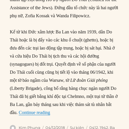
Assistance of the Jews). Đứng đầu tổ chức này là hai người
phụ nữ, Zofia Kossak và Wanda Filipowicz.
Kể từ khi Đức xâm lược Ba Lan vào năm 1939, dân Do
Thái hoặc là bị đẩy vào các khu ổ chuột (ghetto), hoặc bị
đưa đến các trại lao động tập trung, hoặc bị sát hại. Nhà ở
và cửa hiệu Do Thái bị tịch thu và các hội đường
(synagogues) bị đốt trụi. Quyết định về số phận của người
Do Thái cuối cùng cũng bị tiết lộ vào tháng 06/1942, khi
một tờ báo ngầm của Warsaw, tờ
Lữ đoàn Giải phóng
(Liberty Brigade), công bố rằng hàng chục ngàn người Do
Thái đã bị giết bằng khí độc tại Chelmno, một trại tử thần ở
Ba Lan, gần bảy tháng sau khi việc thảm sát tù nhân bắt
“04/12/1942: Tín đồ Thiên Chúa giáo trợ 
đầu.
Continue reading
Author
Posted
Categories
Tags
Kim Phụng
04/12/2018
Sự kiện
0412
,
1942
,
Ba