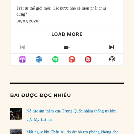
Trật tự thế giới mới: Các nước nhỏ sẽ luôn phải chịu
đựng?
30/07/2026
LOAD MORE
PREVIOUS
SHOW
NEXT
EPISODE
EPISODES
EPISO
Show
LIST
Podcast
Informat
BÀI ĐƯỢC ĐỌC NHIỀU
Nỗ lực âm thầm của Trung Quốc nhằm thống trị khu
vực Mỹ Latinh
Mối nguy khi Châu Âu do dự hỗ trợ phòng không cho